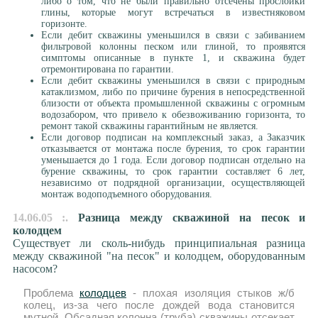
либо о том, что не были правильно отсечены прослойки
глины, которые могут встречаться в известняковом
горизонте.
Если дебит скважины уменьшился в связи с забиванием
фильтровой колонны песком или глиной, то проявятся
симптомы описанные в пункте 1, и скважина будет
отремонтирована по гарантии.
Если дебит скважины уменьшился в связи с природным
катаклизмом, либо по причине бурения в непосредственной
близости от объекта промышленной скважины с огромным
водозабором, что привело к обезвоживанию горизонта, то
ремонт такой скважины гарантийным не является.
Если договор подписан на комплексный заказ, а Заказчик
отказывается от монтажа после бурения, то срок гарантии
уменьшается до 1 года. Если договор подписан отдельно на
бурение скважины, то срок гарантии составляет 6 лет,
независимо от подрядной организации, осуществляющей
монтаж водоподъемного оборудования.
14.06.05 :.
Разница между скважиной на песок и
колодцем
Существует ли сколь-нибудь принципиальная разница
между скважиной "на песок" и колодцем, оборудованным
насосом?
Проблема
колодцев
- плохая изоляция стыков ж/б
колец, из-за чего после дождей вода становится
мутной. Обсадная колонна (труба) скважины отсекает