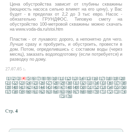
Цена обустройства зависит от глубины скважины
(мощность насоса сильно влияет на его цену), у Вас
будет - в пределах от 2,2 до 3 тыс евро. Насос -
обязательно ГРУНДФОС. Типовую смету на
обустройство 100-метровой скважины можно скачать
на www.voda-da.ru/stoi.htm
Пластик - от лукавого: дорого, а непонятно для чего.
Лучше сразу и пробурить, и обустроить, провести в
дом. Потом, определившись с составом воды (через
месяц), заказать водоподготовку (если потребуется) и
разводку по дому.
27.07.05 :.
[1]
[2]
[3]
[
4
]
[5]
[6]
[7]
[8]
[9]
[10]
[11]
[12]
[13]
[14]
[15]
[16]
[17]
[18]
[19]
[20]
[21]
[22]
[23]
[24]
[25]
[26]
[27]
[28]
[29]
[30]
[31]
[32]
[33]
[34]
[35]
[36]
[37]
[38]
[39]
[40]
[41]
[42]
[43]
[44]
[45]
[46]
[47]
[48]
[49]
[50]
[51]
[52]
[53]
[54]
[55]
[56]
[57]
[58]
[59]
[60]
[61]
[62]
[63]
[64]
[65]
[66]
[67]
[68]
[69]
[70]
[71]
[72]
[73]
[74]
[75]
[76]
Стр.
4