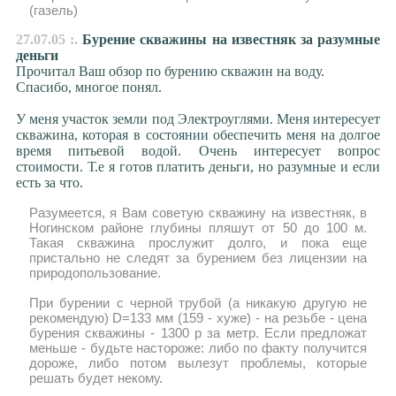
(газель)
27.07.05 :.
Бурение скважины на известняк за разумные
деньги
Прочитал Ваш обзор по бурению скважин на воду.
Спасибо, многое понял.
У меня участок земли под Электроуглями. Меня интересует
скважина, которая в состоянии обеспечить меня на долгое
время питьевой водой. Очень интересует вопрос
стоимости. Т.е я готов платить деньги, но разумные и если
есть за что.
Разумеется, я Вам советую скважину на известняк, в
Ногинском районе глубины пляшут от 50 до 100 м.
Такая скважина прослужит долго, и пока еще
пристально не следят за бурением без лицензии на
природопользование.
При бурении с черной трубой (а никакую другую не
рекомендую) D=133 мм (159 - хуже) - на резьбе - цена
бурения скважины - 1300 р за метр. Если предложат
меньше - будьте настороже: либо по факту получится
дороже, либо потом вылезут проблемы, которые
решать будет некому.