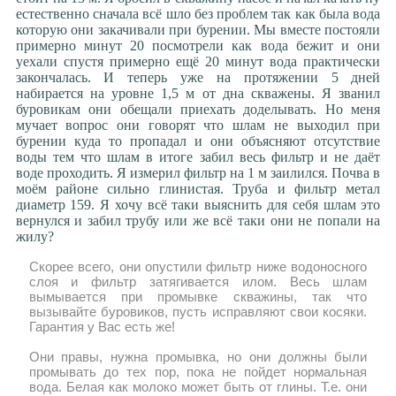
естественно сначала всё шло без проблем так как была вода
которую они закачивали при бурении. Мы вместе постояли
примерно минут 20 посмотрели как вода бежит и они
уехали спустя примерно ещё 20 минут вода практически
закончалась. И теперь уже на протяжении 5 дней
набирается на уровне 1,5 м от дна скважены. Я званил
буровикам они обещали приехать доделывать. Но меня
мучает вопрос они говорят что шлам не выходил при
бурении куда то пропадал и они объясняют отсутствие
воды тем что шлам в итоге забил весь фильтр и не даёт
воде проходить. Я измерил фильтр на 1 м заилился. Почва в
моём районе сильно глинистая. Труба и фильтр метал
диаметр 159. Я хочу всё таки выяснить для себя шлам это
вернулся и забил трубу или же всё таки они не попали на
жилу?
Скорее всего, они опустили фильтр ниже водоносного
слоя и фильтр затягивается илом. Весь шлам
вымывается при промывке скважины, так что
вызывайте буровиков, пусть исправляют свои косяки.
Гарантия у Вас есть же!
Они правы, нужна промывка, но они должны были
промывать до тех пор, пока не пойдет нормальная
вода. Белая как молоко может быть от глины. Т.е. они