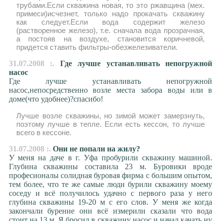
трубами.Если скважина новая, то это ржавщина (мех.
примеси)исчезнет, только надо прокачать скважину
как следует.Если вода содержит железо
(растворенное железо), т.е. сначала вода прозрачная,
а постояв на воздухе, становится коричневой,
придется ставить фильтры-обезжелезиватели.
31.07.2008 :.
Где лучше устанавливать непогружной
насос
Где лучше устанавливать непогружной
насос,непосредственно возле места забора воды или в
доме(что удобнее)?спасибо!
Лучше возле скважины, но зимой может замерзнуть,
поэтому лучше в тепле. Если есть кессон, то лучше
всего в кессоне.
31.07.2008 :.
Они не попали на жилу?
У меня на даче в г. Уфа пробурили скважину машиной.
Глубина скважины составила 23 м. Буровики вроде
професионалы солидная буровая фирма с большим опытом,
тем более, что те же самые люди бурили скважину моему
соседу и всё получилось удачно с первого раза у него
глубина скважины 19-20 м с его слов. У меня же когда
закончали бурение они всё измерили сказали что вода
стоит на 13 м. Я бросил в скважину насос и начал качать ну