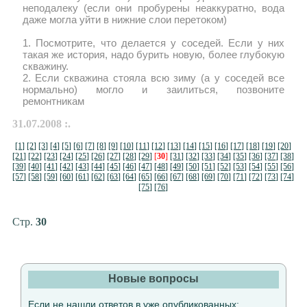
неподалеку (если они пробурены неаккуратно, вода
даже могла уйти в нижние слои перетоком)
1. Посмотрите, что делается у соседей. Если у них
такая же история, надо бурить новую, более глубокую
скважину.
2. Если скважина стояла всю зиму (а у соседей все
нормально) могло и заилиться, позвоните
ремонтникам
31.07.2008 :.
[1]
[2]
[3]
[4]
[5]
[6]
[7]
[8]
[9]
[10]
[11]
[12]
[13]
[14]
[15]
[16]
[17]
[18]
[19]
[20]
[21]
[22]
[23]
[24]
[25]
[26]
[27]
[28]
[29]
[
30
]
[31]
[32]
[33]
[34]
[35]
[36]
[37]
[38]
[39]
[40]
[41]
[42]
[43]
[44]
[45]
[46]
[47]
[48]
[49]
[50]
[51]
[52]
[53]
[54]
[55]
[56]
[57]
[58]
[59]
[60]
[61]
[62]
[63]
[64]
[65]
[66]
[67]
[68]
[69]
[70]
[71]
[72]
[73]
[74]
[75]
[76]
Стр.
30
Новые вопросы
Если не нашли ответов в уже опубликованных: