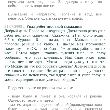
опустили ниже водоноса. За двадцать минут не
поймешь, есть вода или нет.
Вызывайте и напрягайте. Терпение и труд все
перетрут. Обязаны сдать скважину с водой.
31.07.2008 :.
Упал дeбет песчаной скважины
Добрый день! Проблема следующая. Достаточно резко упал
дeбет песчаной скважины. Скважина -21 м, столб воды -
6,5 м, бурилась 6 лет назад, насос -Малыш, никаких
проблем раньше не было. В начале мая прокачивал
скважину -все ОК, насос был в 1м от дна, работал по 2-3
часа. Потом вдруг начались гудения и.пр., не сразу
сообразил, что вода кончилась. Ила было мало -вода
чистая, песок не идет... Могла ли вода куда уйти или что
это Можно ли что попробовать сделать? Заранее спасибо за
все советы и ссылки. Читал разное по поводу чистки
скважин - но непонятно, так вдруг взяла и ушла сразу. А
может еще вернется или уже все - кирдык?
Вода могла уйти по разным причинам:
- вода была в 'линзе' и она иссякла (в районе
Одинцово такое случается)
- мог истощиться водоносный слой (предыдущие годы
были засушливыми) или пробурили скважины