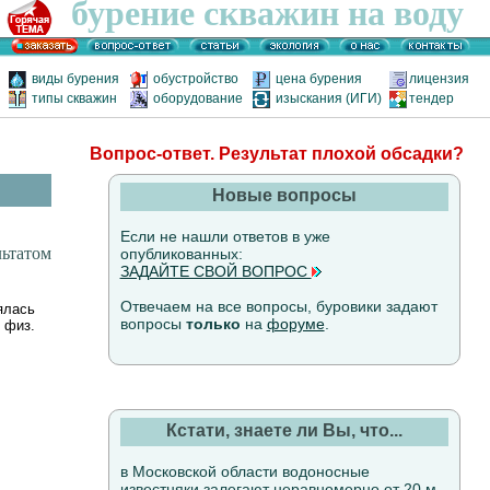
бурение скважин на воду
виды бурения
обустройство
цена бурения
лицензия
типы скважин
оборудование
изыскания (ИГИ)
тендер
Вопрос-ответ. Результат плохой обсадки?
Новые вопросы
Если не нашли ответов в уже
льтатом
опубликованных:
ЗАДАЙТЕ СВОЙ ВОПРОС
Отвечаем на все вопросы, буровики задают
ялась
вопросы
только
на
форуме
.
 физ.
Кстати, знаете ли Вы, что...
в Московской области водоносные
известняки залегают неравномерно от 20 м