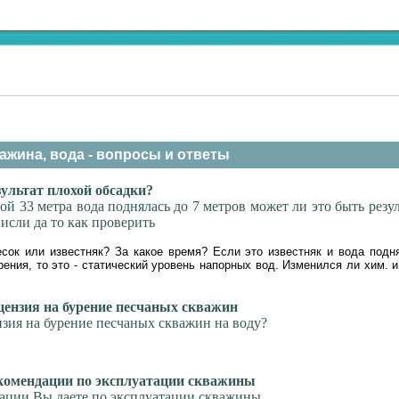
ажина, вода - вопросы и ответы
ультат плохой обсадки?
й 33 метра вода поднялась до 7 метров может ли это быть резу
исли да то как проверить
сок или известняк? За какое время? Если это известняк и вода подн
рения, то это - статический уровень напорных вод. Изменился ли хим. и
ензия на бурение песчаных скважин
зия на бурение песчаных скважин на воду?
омендации по эксплуатации скважины
ации Вы даете по эксплуатации скважины