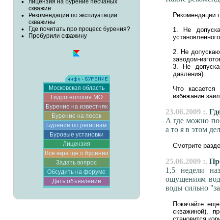
лицензия на бурение песчаных
скважин
Рекомендации 
Рекомендации по эксплуатации
скважины
Где почитать про процесс бурения?
1. Не допуск
Пробурили скважину
установленного
2. Не допуска
заводом-изгото
3. Не допуска
давления).
Московская область
Что касается 
избежание заил
Гидрогеология МО
Бурение на известняк
23.06.2009 :.
Где
Бурение на песок
А где можно по
Бурение по регионам
а то я в этом д
Буровые установки
Лицензия
Смотрите раз
Все вкратце о бурении
25.06.2009 :.
Пр
Задать вопрос
1,5 недели на
Обсудить на форуме
ощущениям вода
Дать объявление
воды сильно "за
Покачайте еще
скважиной), п
становится кор