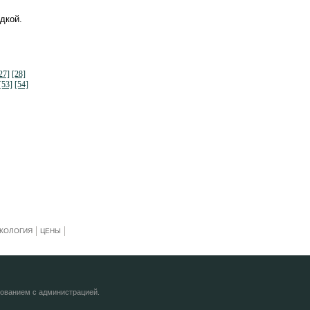
дкой.
27]
[28]
[53]
[54]
КОЛОГИЯ
ЦЕНЫ
сованием с администрацией.