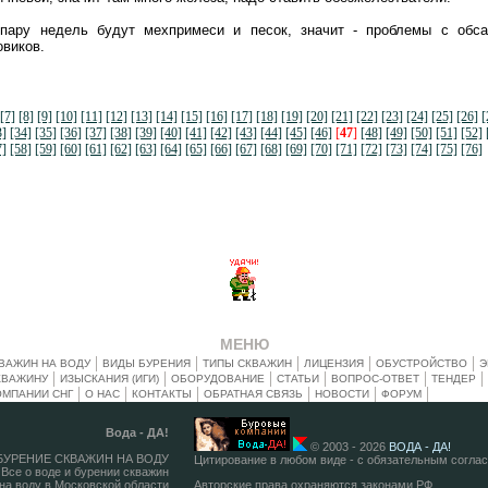
пару недель будут мехпримеси и песок, значит - проблемы с обса
виков.
[7]
[8]
[9]
[10]
[11]
[12]
[13]
[14]
[15]
[16]
[17]
[18]
[19]
[20]
[21]
[22]
[23]
[24]
[25]
[26]
[
3]
[34]
[35]
[36]
[37]
[38]
[39]
[40]
[41]
[42]
[43]
[44]
[45]
[46]
[
47
]
[48]
[49]
[50]
[51]
[52]
7]
[58]
[59]
[60]
[61]
[62]
[63]
[64]
[65]
[66]
[67]
[68]
[69]
[70]
[71]
[72]
[73]
[74]
[75]
[76]
МЕНЮ
ВАЖИН НА ВОДУ
ВИДЫ БУРЕНИЯ
ТИПЫ СКВАЖИН
ЛИЦЕНЗИЯ
ОБУСТРОЙСТВО
Э
КВАЖИНУ
ИЗЫСКАНИЯ (ИГИ)
ОБОРУДОВАНИЕ
СТАТЬИ
ВОПРОС-ОТВЕТ
ТЕНДЕР
ОМПАНИИ СНГ
О НАС
КОНТАКТЫ
ОБРАТНАЯ СВЯЗЬ
НОВОСТИ
ФОРУМ
Вода - ДА!
© 2003 - 2026
ВОДА - ДА!
 БУРЕНИЕ СКВАЖИН НА ВОДУ
Цитирование в любом виде - с обязательным согла
Все о воде и бурении скважин
на воду в Московской области
Авторские права охраняются законами РФ