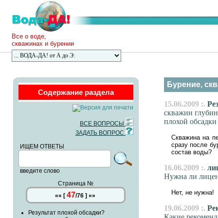
Все о воде,
скважинах и бурении
Бурение, скв
Содержание раздела
15.06.2009 :.
Рез
скважин глубино
плохой обсадки 
ВСЕ ВОПРОСЫ
ЗАДАТЬ ВОПРОС
Скважина на пе
сразу после бу
ИЩЕМ ОТВЕТЫ
состав воды?
16.06.2009 :.
лиц
введите слово
Нужна ли лицен
Страница №
Нет, не нужна!
47
««
[
/
76
]
»»
19.06.2009 :.
Рек
Результат плохой обсадки?
Какие рекоменд