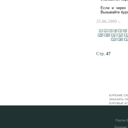
Если и через 
Вызывайте буро
25.06.2009 :.
[1]
[2]
[3]
[4]
[5]
[6]
[29]
[30]
[31]
[32]
[3
[55]
[56]
[5
Стр.
47
БУРЕНИЕ СК
ЗАКАЗАТЬ С
БУРОВЫЕ К
Портал
Бурение 