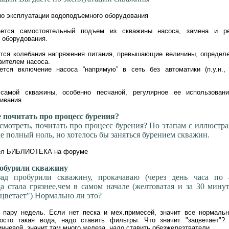
по эксплуатации водоподъемного оборудования
ается самостоятельный подъем из скважины насоса, замена и р
 оборудования.
ются колебания напряжения питания, превышающие величины, определ
вителем насоса.
ется включение насоса “напрямую” в сеть без автоматики (п.у.н.,
самой скважины, особенно песчаной, регулярное ее использован
ивания.
 почитать про процесс бурения?
смотреть, почитать про процесс бурения? По этапам с иллюстр
еле полный ноль, но хотелось бы заняться бурением скважин.
дел БИБЛИОТЕКА на форуме
обурили скважину
зад пробурили скважину, прокачаваю (через день часа по 
 стала грязнее,чем в самом начале (желтоватая и за 30 мину
цветает") Нормально ли это?
 пару недель. Если нет песка и мех.примесей, значит все нормальн
росто такая вода, надо ставить фильтры. Что значит "зацветает"?
ичневой, значит там много железа, надо ставить обезжелезтватели.