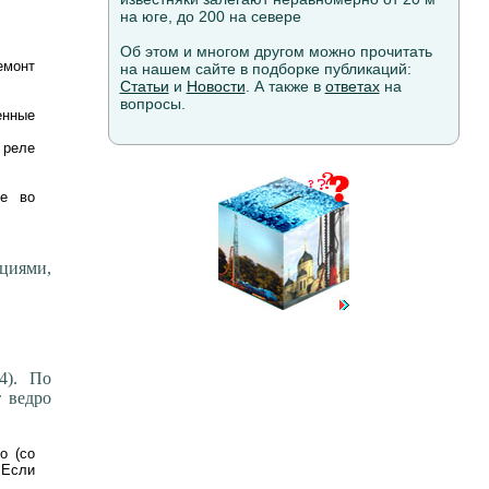
на юге, до 200 на севере
Об этом и многом другом можно прочитать
емонт
на нашем сайте в подборке публикаций:
Статьи
и
Новости
. А также в
ответах
на
вопросы.
енные
 реле
ие во
ациями,
4). По
т ведро
о (со
 Если