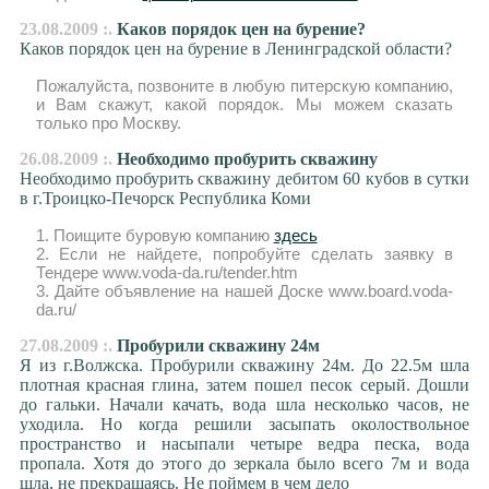
23.08.2009 :.
Каков порядок цен на бурение?
Каков порядок цен на бурение в Ленинградской области?
Пожалуйста, позвоните в любую питерскую компанию,
и Вам скажут, какой порядок. Мы можем сказать
только про Москву.
26.08.2009 :.
Необходимо пробурить скважину
Необходимо пробурить скважину дебитом 60 кубов в сутки
в г.Троицко-Печорск Республика Коми
1. Поищите буровую компанию
здесь
2. Если не найдете, попробуйте сделать заявку в
Тендере www.voda-da.ru/tender.htm
3. Дайте объявление на нашей Доске www.board.voda-
da.ru/
27.08.2009 :.
Пробурили скважину 24м
Я из г.Волжска. Пробурили скважину 24м. До 22.5м шла
плотная красная глина, затем пошел песок серый. Дошли
до гальки. Начали качать, вода шла несколько часов, не
уходила. Но когда решили засыпать околоствольное
пространство и насыпали четыре ведра песка, вода
пропала. Хотя до этого до зеркала было всего 7м и вода
шла, не прекращаясь. Не поймем в чем дело