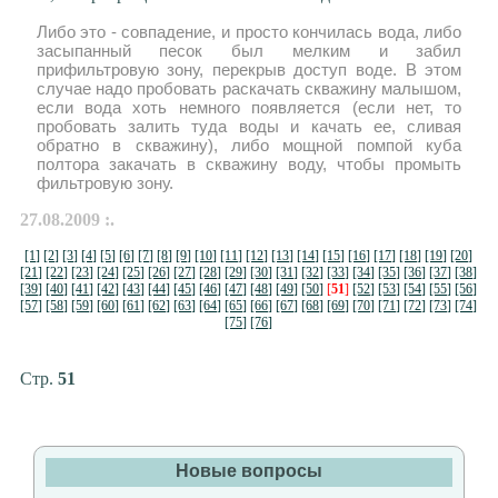
Либо это - совпадение, и просто кончилась вода, либо
засыпанный песок был мелким и забил
прифильтровую зону, перекрыв доступ воде. В этом
случае надо пробовать раскачать скважину малышом,
если вода хоть немного появляется (если нет, то
пробовать залить туда воды и качать ее, сливая
обратно в скважину), либо мощной помпой куба
полтора закачать в скважину воду, чтобы промыть
фильтровую зону.
27.08.2009 :.
[1]
[2]
[3]
[4]
[5]
[6]
[7]
[8]
[9]
[10]
[11]
[12]
[13]
[14]
[15]
[16]
[17]
[18]
[19]
[20]
[21]
[22]
[23]
[24]
[25]
[26]
[27]
[28]
[29]
[30]
[31]
[32]
[33]
[34]
[35]
[36]
[37]
[38]
[39]
[40]
[41]
[42]
[43]
[44]
[45]
[46]
[47]
[48]
[49]
[50]
[
51
]
[52]
[53]
[54]
[55]
[56]
[57]
[58]
[59]
[60]
[61]
[62]
[63]
[64]
[65]
[66]
[67]
[68]
[69]
[70]
[71]
[72]
[73]
[74]
[75]
[76]
Стр.
51
Новые вопросы