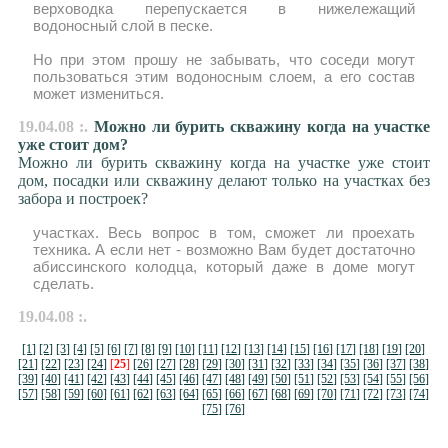
верховодка перепускается в нижележащий
водоносный слой в песке.
Но при этом прошу не забывать, что соседи могут
пользоваться этим водоносным слоем, а его состав
может измениться.
19.04.08 :.
Можно ли бурить скважину когда на участке
уже стоит дом?
Можно ли бурить скважину когда на участке уже стоит
дом, посадки или скважину делают только на участках без
забора и построек?
участках. Весь вопрос в том, сможет ли проехать
техника. А если нет - возможно Вам будет достаточно
абиссинского колодца, который даже в доме могут
сделать.
19.04.08 :.
[1]
[2]
[3]
[4]
[5]
[6]
[7]
[8]
[9]
[10]
[11]
[12]
[13]
[14]
[15]
[16]
[17]
[18]
[19]
[20]
[21]
[22]
[23]
[24]
[
25
]
[26]
[27]
[28]
[29]
[30]
[31]
[32]
[33]
[34]
[35]
[36]
[37]
[38]
[39]
[40]
[41]
[42]
[43]
[44]
[45]
[46]
[47]
[48]
[49]
[50]
[51]
[52]
[53]
[54]
[55]
[56]
[57]
[58]
[59]
[60]
[61]
[62]
[63]
[64]
[65]
[66]
[67]
[68]
[69]
[70]
[71]
[72]
[73]
[74]
[75]
[76]