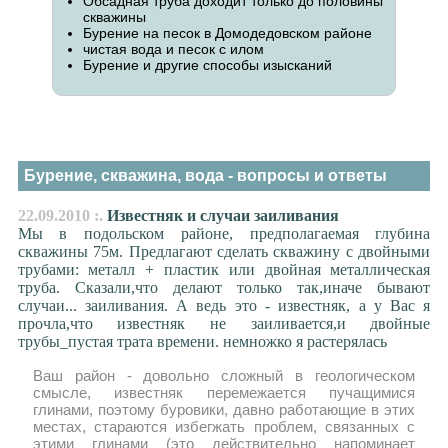
Обсадная труба доходит только до половины
скважины
Бурение на песок в Домодедовском районе
чистая вода и песок с илом
Бурение и другие способы изысканий
Бурение, скважина, вода - вопросы и ответы
22.09.2010 :.
Известняк и случаи заиливания
Мы в подольском районе, предполагаемая глубина
скважины 75м. Предлагают сделать скважину с двойными
трубами: металл + пластик или двойная металлическая
труба. Сказали,что делают только так,иначе бывают
случаи... заиливания. А ведь это - известняк, а у Вас я
прочла,что известняк не заиливается,и двойные
трубы_пустая трата времени. немножко я растерялась
Ваш район - довольно сложный в геологическом
смысле, известняк перемежается пучащимися
глинами, поэтому буровики, давно работающие в этих
местах, стараются избегжать проблем, связанных с
этими глинами (это действительно напоминает