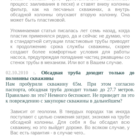
процесс заиливания в песке) и ставят внизу колонны
фильтр, как на песчаных скважинах, а внутрь
обсадной колонны опускают вторую колонну. Она
может быть пластиковой.
Упоминаемая статья писалась лет семь назад, когда
пластик применялся редко, да и сейчас не думаю, что
в стандартной ситуации пластиковые трубы приводят
к продолжению срока службы скважины, скорее
создают более комфортные условия для работы
насоса, предупреждая попадание частиц ржавщины со
стенок трубы в механизм. Или вот в Вашем случае.
02.10.2010 :.
Обсадная труба доходит только до
половины скважины
Нам пробурили скважину 65м. При этом согласно
паспорта, обсадная труба доходит только до 27.7 метров.
Правильно ли это? Немного беспокоит. Не приведет ли это
к повреждению с закупорке скважины в дальнейшем?
Зависит от геологии. В твердых породах так иногда
поступают с целью снижения затрат, экономя на трубе
обсадной колонны. Для себя я бы обсадил всю
скважину, но это выйдет дороже. Во всяком случае, у
Вас есть гарантия - в случае чего..