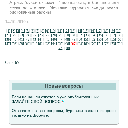
А риск "сухой скважины" всегда есть, в большей или
меньшей степени. Местные буровики всегда знают
рискованные районы
14.10.2010 :.
[1]
[2]
[3]
[4]
[5]
[6]
[7]
[8]
[9]
[10]
[11]
[12]
[13]
[14]
[15]
[16]
[17]
[18]
[19]
[20]
[21]
[22]
[23]
[24]
[25]
[26]
[27]
[28]
[29]
[30]
[31]
[32]
[33]
[34]
[35]
[36]
[37]
[38]
[39]
[40]
[41]
[42]
[43]
[44]
[45]
[46]
[47]
[48]
[49]
[50]
[51]
[52]
[53]
[54]
[55]
[56]
[57]
[58]
[59]
[60]
[61]
[62]
[63]
[64]
[65]
[66]
[
67
]
[68]
[69]
[70]
[71]
[72]
[73]
[74]
[75]
[76]
Стр.
67
Новые вопросы
Если не нашли ответов в уже опубликованных:
ЗАДАЙТЕ СВОЙ ВОПРОС
Отвечаем на все вопросы, буровики задают вопросы
только
на
форуме
.