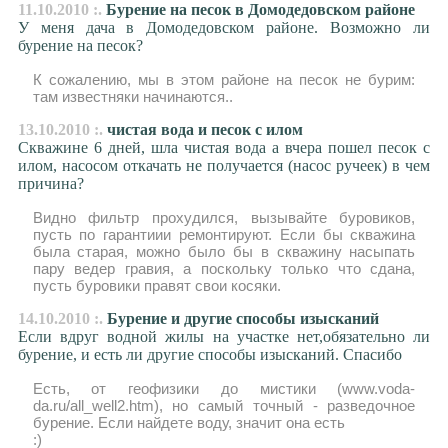
11.10.2010 :.
Бурение на песок в Домодедовском районе
У меня дача в Домодедовском районе. Возможно ли
бурение на песок?
К сожалению, мы в этом районе на песок не бурим:
там известняки начинаются..
13.10.2010 :.
чистая вода и песок с илом
Скважине 6 дней, шла чистая вода а вчера пошел песок с
илом, насосом откачать не получается (насос ручеек) в чем
причина?
Видно фильтр прохудился, вызывайте буровиков,
пусть по гарантиии ремонтируют. Если бы скважина
была старая, можно было бы в скважину насыпать
пару ведер гравия, а поскольку только что сдана,
пусть буровики правят свои косяки.
14.10.2010 :.
Бурение и другие способы изысканий
Если вдруг водной жилы на участке нет,обязательно ли
бурение, и есть ли другие способы изысканий. Спасибо
Есть, от геофизики до мистики (www.voda-
da.ru/all_well2.htm), но самый точный - разведочное
бурение. Если найдете воду, значит она есть
:)