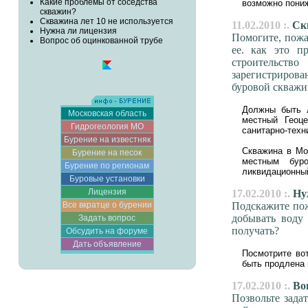
Какие проблемы от соседства
возможно пониж
скважин?
Cкважина лет 10 не используется
11.02.2010 :.
Cкв
Нужна ли лицензия
Помогите, пожал
Вопрос об оцинкованной трубе
ее. как это п
строительств
зарегистрирова
буровой скваж
Должны быть л
Московская область
местный Геоце
Гидрогеология МО
санитарно-техн
Бурение на известняк
Скважина в Мо
Бурение на песок
местным буро
Бурение по регионам
ликвидационны
Буровые установки
Лицензия
17.02.2010 :.
Нуж
Все вкратце о бурении
Подскажите пож
добывать воду
Задать вопрос
получать?
Обсудить на форуме
Дать объявление
Посмотрите вот
быть продлена 
17.02.2010 :.
Воп
Позвольте зада