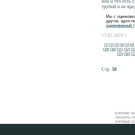
ней и что есть 
трубой и не вре
Мы с оцинковко
другое, адля п
оцинкованный 
17.02.2010 :.
[1]
[2]
[3]
[4]
[5]
[6]
[29]
[30]
[31]
[32]
[3
[55]
[56]
[5
Стр.
58
БУРЕНИЕ СК
ЗАКАЗАТЬ С
БУРОВЫЕ К