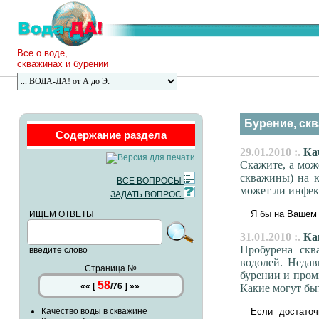
Все о воде,
скважинах и бурении
Бурение, скв
Содержание раздела
29.01.2010 :.
Кач
Скажите, а мож
скважины) на к
ВСЕ ВОПРОСЫ
может ли инфекц
ЗАДАТЬ ВОПРОС
Я бы на Вашем 
ИЩЕМ ОТВЕТЫ
31.01.2010 :.
Как
Пробурена скв
введите слово
водолей. Неда
Страница №
бурении и пром
58
««
[
/
76
]
»»
Какие могут бы
Качество воды в скважине
Если достаточ