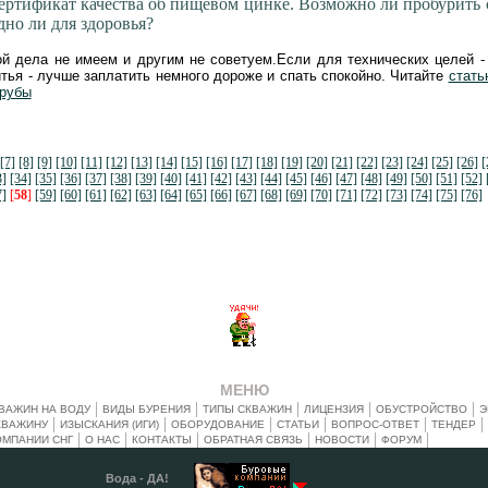
сертификат качества об пищевом цинке. Возможно ли пробурить 
дно ли для здоровья?
й дела не имеем и другим не советуем.Если для технических целей -
итья - лучше заплатить немного дороже и спать спокойно. Читайте
стать
трубы
[7]
[8]
[9]
[10]
[11]
[12]
[13]
[14]
[15]
[16]
[17]
[18]
[19]
[20]
[21]
[22]
[23]
[24]
[25]
[26]
[
3]
[34]
[35]
[36]
[37]
[38]
[39]
[40]
[41]
[42]
[43]
[44]
[45]
[46]
[47]
[48]
[49]
[50]
[51]
[52]
7]
[
58
]
[59]
[60]
[61]
[62]
[63]
[64]
[65]
[66]
[67]
[68]
[69]
[70]
[71]
[72]
[73]
[74]
[75]
[76]
МЕНЮ
ВАЖИН НА ВОДУ
ВИДЫ БУРЕНИЯ
ТИПЫ СКВАЖИН
ЛИЦЕНЗИЯ
ОБУСТРОЙСТВО
Э
КВАЖИНУ
ИЗЫСКАНИЯ (ИГИ)
ОБОРУДОВАНИЕ
СТАТЬИ
ВОПРОС-ОТВЕТ
ТЕНДЕР
ОМПАНИИ СНГ
О НАС
КОНТАКТЫ
ОБРАТНАЯ СВЯЗЬ
НОВОСТИ
ФОРУМ
Вода - ДА!