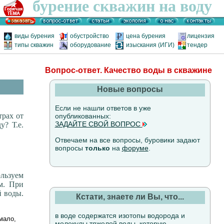
бурение скважин на воду
виды бурения
обустройство
цена бурения
лицензия
типы скважин
оборудование
изыскания (ИГИ)
тендер
Вопрос-ответ. Качество воды в скважине
Новые вопросы
Если не нашли ответов в уже
трах от
опубликованных:
ЗАДАЙТЕ СВОЙ ВОПРОС
у? Т.е.
Отвечаем на все вопросы, буровики задают
вопросы
только
на
форуме
.
льзуем
м. При
й воды.
Кстати, знаете ли Вы, что...
в воде содержатся изотопы водорода и
мало,
молекулы тяжелой воды, которую