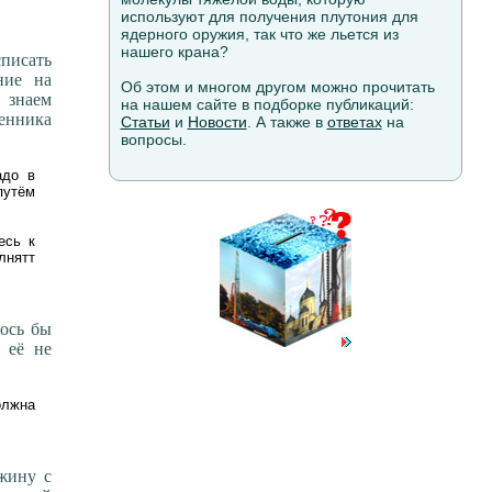
используют для получения плутония для
ядерного оружия, так что же льется из
нашего крана?
списать
ние на
Об этом и многом другом можно прочитать
 знаем
на нашем сайте в подборке публикаций:
венника
Статьи
и
Новости
. А также в
ответах
на
вопросы.
адо в
путём
есь к
лнятт
лось бы
 её не
олжна
ажину с