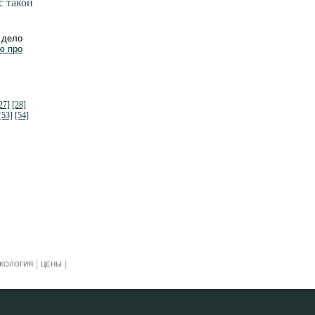
с такой
 дело
ю про
27]
[28]
[53]
[54]
КОЛОГИЯ
ЦЕНЫ