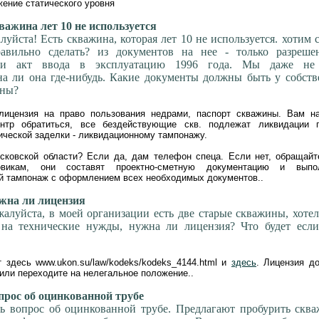
ение статического уровня
ажина лет 10 не используется
уйста! Есть скважина, которая лет 10 не используется. хотим 
равильно сделать? из документов на нее - только разреше
о и акт ввода в эксплуатацию 1996 года. Мы даже не
на ли она где-нибудь. Какие документы должны быть у собст
ины?
ицензия на право пользования недрами, паспорт скважины. Вам н
нтр обратиться, все бездействующие скв. подлежат ликвидации 
ической заделки - ликвидационному тампонажу.
сковской области? Если да, дам телефон спеца. Если нет, обращайт
викам, они составят проектно-сметную документацию и выпо
й тампонаж с оформлением всех необходимых документов..
на ли лицензия
алуйста, в моей организации есть две старые скважины, хоте
 на технические нужды, нужна ли лицензия? Что будет если
 здесь www.ukon.su/law/kodeks/kodeks_4144.html и
здесь
. Лицензия д
или переходите на нелегальное положение..
рос об оцинкованной трубе
ть вопрос об оцинкованной трубе. Предлагают пробурить скв