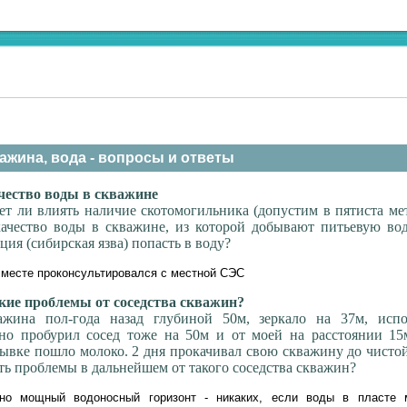
ажина, вода - вопросы и ответы
ество воды в скважине
ет ли влиять наличие скотомогильника (допустим в пятиста ме
ачество воды в скважине, из которой добывают питьевую вод
ия (сибирская язва) попасть в воду?
месте проконсультировался с местной СЭС
ие проблемы от соседства скважин?
ажина пол-года назад глубиной 50м, зеркало на 37м, испо
вно пробурил сосед тоже на 50м и от моей на расстоянии 15
ывке пошло молоко. 2 дня прокачивал свою скважину до чисто
ть проблемы в дальнейшем от такого соседства скважин?
но мощный водоносный горизонт - никаких, если воды в пласте 