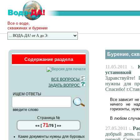
Все о воде,
скважинах и бурении
Бурение, скв
Содержание раздела
11.05.2011 :.
Ка
установкой
Здравствуйте!
ВСЕ ВОПРОСЫ
нужны для про
ЗАДАТЬ ВОПРОС
Спасибо! г.Ста
ИЩЕМ ОТВЕТЫ
Все зависит не 
ничего не над
горизонты, нуж
введите слово
Страница №
В любом случае
71
««
[
/
76
]
»»
27.05.2011 :.
Рас
добрый день. 
Какие документы нужны для буровых
первой. Ситуац