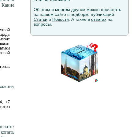
 Какие
Об этом и многом другом можно прочитать
на нашем сайте в подборке публикаций:
Статьи
и
Новости
. А также в
ответах
на
вопросы.
ихвой
ощадь
изонт
может
атики
ровой
грязь
кважину
4, +7
метра
елать?
 копать