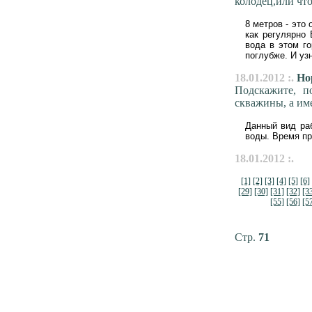
колодец,или что
8 метров - это
как регулярно 
вода в этом го
поглубже. И узн
18.01.2012 :.
Нор
Подскажите, п
скважины, а име
Данный вид раб
воды. Время пр
18.01.2012 :.
[1]
[2]
[3]
[4]
[5]
[6]
[29]
[30]
[31]
[32]
[3
[55]
[56]
[5
Стр.
71