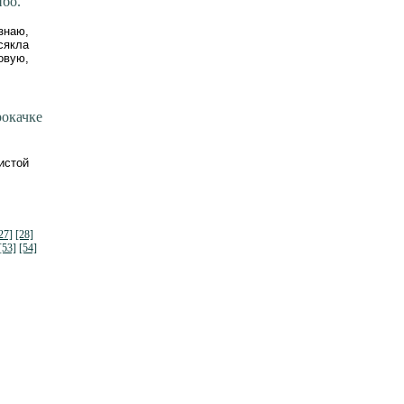
ибо.
знаю,
сякла
овую,
окачке
истой
27]
[28]
[53]
[54]