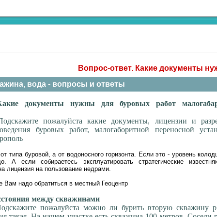
Вопрос-ответ. Какие документы н
ажина, вода - вопросы и ответы
кие документы нужны для буровых работ малогабар
 Подскажите пожалуйста какие документы, лицензии и разр
ведения буровых работ, малогаборитной переносной устан
врополь
от типа буровой, а от водоносного горизонта. Если это - уровень колодц
о. А если собираетесь эксплуатировать стратегические известня
на лицензия на пользование недрами.
 Вам надо обратиться в местный Геоцентр
стояния между скважинами
Подскажите пожалуйста можно ли бурить вторую скважину р
ия такая. На нашем участке есть скважина 100 метров. Соседи