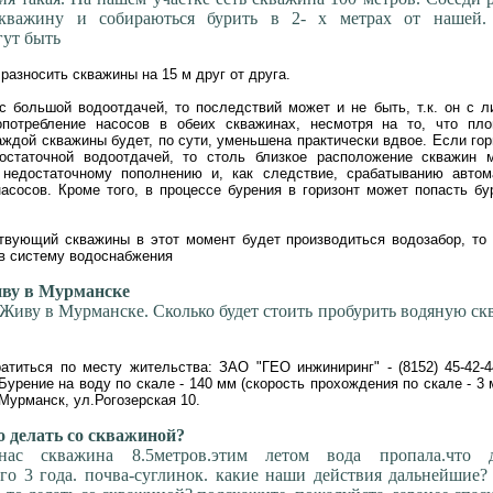
скважину и собираються бурить в 2- х метрах от нашей.
гут быть
разносить скважины на 15 м друг от друга.
с большой водоотдачей, то последствий может и не быть, т.к. он с л
опотребление насосов в обеих скважинах, несмотря на то, что пл
аждой скважины будет, по сути, уменьшена практически вдвое. Если гор
остаточной водоотдачей, то столь близкое расположение скважин 
 недостаточному пополнению и, как следствие, срабатыванию автом
насосов. Кроме того, в процессе бурения в горизонт может попасть бу
твующий скважины в этот момент будет производиться водозабор, то 
в систему водоснабжения
у в Мурманске
! Живу в Мурманске. Сколько будет стоить пробурить водяную с
титься по месту жительства: ЗАО "ГЕО инжиниринг" - (8152) 45-42-4
.Бурение на воду по скале - 140 мм (скорость прохождения по скале - 3 
г.Мурманск, ул.Рогозерская 10.
 делать со скважиной?
 нас скважина 8.5метров.этим летом вода пропала.что д
го 3 года. почва-суглинок. какие наши действия дальнейшие?