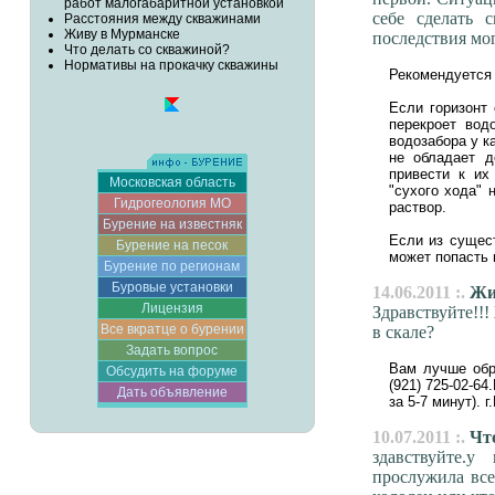
работ малогабаритной установкой
себе сделать 
Расстояния между скважинами
Живу в Мурманске
последствия мо
Что делать со скважиной?
Нормативы на прокачку скважины
Рекомендуется 
Если горизонт 
перекроет вод
водозабора у к
не обладает д
привести к их
Московская область
"сухого хода" 
Гидрогеология МО
раствор.
Бурение на известняк
Если из сущес
Бурение на песок
может попасть 
Бурение по регионам
Буровые установки
14.06.2011 :.
Жив
Лицензия
Здравствуйте!!
Все вкратце о бурении
в скале?
Задать вопрос
Вам лучше обра
Обсудить на форуме
(921) 725-02-64
Дать объявление
за 5-7 минут). 
10.07.2011 :.
Что
здавствуйте.у
прослужила все