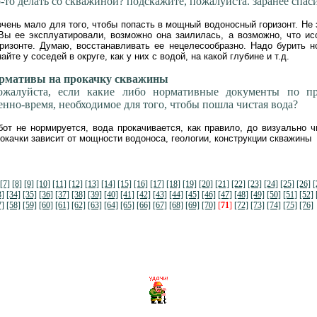
-то делать со скважиной? подскажите, пожалуйста. заранее спас
 очень мало для того, чтобы попасть в мощный водоносный горизонт. Не 
Вы ее эксплуатировали, возможно она заилилась, а возможно, что ис
ризонте. Думаю, восстанавливать ее нецелесообразно. Надо бурить н
айте у соседей в округе, как у них с водой, на какой глубине и т.д.
мативы на прокачку скважины
ожалуйста, если какие либо нормативные документы по пр
нно-время, необходимое для того, чтобы пошла чистая вода?
от не нормируется, вода прокачивается, как правило, до визуально ч
окачки зависит от мощности водоноса, геологии, конструкции скважины
[7]
[8]
[9]
[10]
[11]
[12]
[13]
[14]
[15]
[16]
[17]
[18]
[19]
[20]
[21]
[22]
[23]
[24]
[25]
[26]
[
3]
[34]
[35]
[36]
[37]
[38]
[39]
[40]
[41]
[42]
[43]
[44]
[45]
[46]
[47]
[48]
[49]
[50]
[51]
[52]
7]
[58]
[59]
[60]
[61]
[62]
[63]
[64]
[65]
[66]
[67]
[68]
[69]
[70]
[
71
]
[72]
[73]
[74]
[75]
[76]