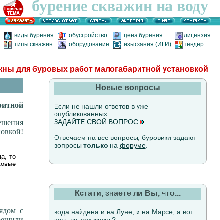
бурение скважин на воду
виды бурения
обустройство
цена бурения
лицензия
типы скважин
оборудование
изыскания (ИГИ)
тендер
ужны для буровых работ малогабаритной установкой
Новые вопросы
итной
Если не нашли ответов в уже
опубликованных:
ЗАДАЙТЕ СВОЙ ВОПРОС
ешения
овкой!
Отвечаем на все вопросы, буровики задают
вопросы
только
на
форуме
.
а, то
ковые
Кстати, знаете ли Вы, что...
ядом с
вода найдена и на Луне, и на Марсе, а вот
 решили
есть ли там жизнь?