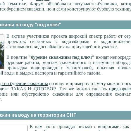
ей тематике. Форум облюбовали энтузиасты-буровики, кото
тся бурением скважин, но и сами конструируют буровую технику
ажины на воду "под ключ"
В активе участников проекта широкий спектр работ: от се
проектов, связанных с водозаборами и водопонижен
автономного водоснабжения на приусадебном участке.
В понятие
"бурение скважины под ключ"
входят непосред
буровые работы, монтаж скважинного и наземного оборудо
прокладка водопроводных магистралей, опытная прока
й воды и выдача паспорта и гарантийного талона.
ор на бурение скважины
на воду и примерную смету можно посм
азделе ЗАКАЗ И ДОГОВОР. Там же можно сделать
предварит
ние или обустройство скважины для определения окончат
.
ажин на воду на территории СНГ
К нам часто приходят письма с вопросами: как