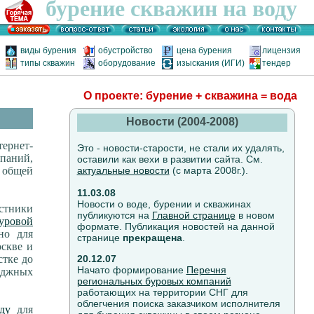
бурение скважин на воду
виды бурения
обустройство
цена бурения
лицензия
типы скважин
оборудование
изыскания (ИГИ)
тендер
О проекте: бурение + скважина = вода
Новости (2004-2008)
ернет-
Это - новости-старости, не стали их удалять,
аний,
оставили как вехи в развитии сайта. См.
 общей
актуальные новости
(с марта 2008г.).
11.03.08
Новости о воде, бурении и скважинах
стники
публикуются на
Главной странице
в новом
уровой
формате. Публикация новостей на данной
но для
странице
прекращена
.
скве и
стке до
20.12.07
Начато формирование
Перечня
теджных
региональных буровых компаний
работающих на территории СНГ для
облегчения поиска заказчиком исполнителя
ду
для