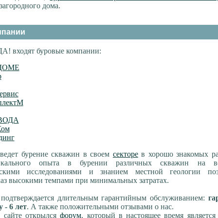
загородного дома.
мпании
ДА! входят буровые компании:
ДОМЕ
р
ервис
плектМ
ВОДА
Ком
динг
 ведет бурение скважин в своем
секторе
в хорошо знакомых ра
никального опыта в бурении различных скважин на 
ескими исследованиями и знанием местной геологии поз
каз высокими темпами при минимальных затратах.
т подтверждается длительным гарантийным обслуживанием:
га
 - 6 лет
. А также положительными отзывами о нас.
а сайте открылся
форум
, который в настоящее время являетс