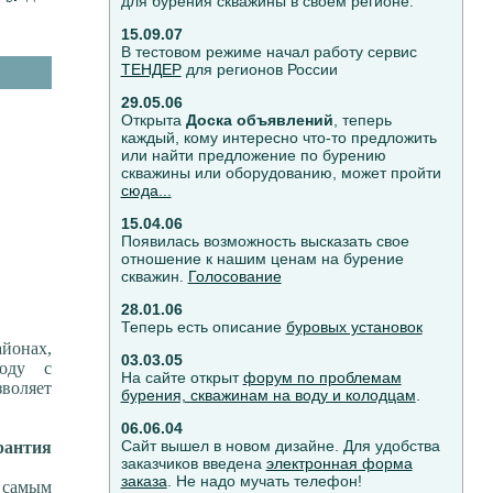
для бурения скважины в своем регионе.
15.09.07
В тестовом режиме начал работу сервис
ТЕНДЕР
для регионов России
29.05.06
Открыта
Дocкa oбъявлeний
, теперь
каждый, кому интересно что-то предложить
или найти предложение по бурению
скважины или оборудованию, может пройти
сюда...
15.04.06
Появилась возможность высказать свое
отношение к нашим ценам на бурение
скважин.
Голосование
28.01.06
Теперь есть описание
буровых установок
йонах,
03.03.05
воду с
На сайте открыт
форум по проблемам
воляет
бурения, скважинам на воду и колодцам
.
06.06.04
Сайт вышел в новом дизайне. Для удобства
рантия
заказчиков введена
электронная форма
заказа
. Не надо мучать телефон!
я самым