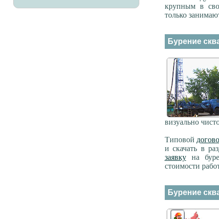
крупным в сво
только занимаю
Бурение скв
визуально чисто
Типовой
догов
и скачать в р
заявку
на буре
стоимости работ
Бурение скв