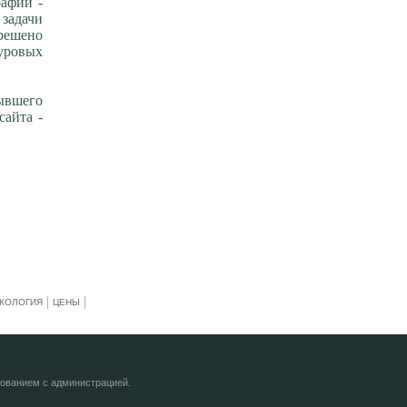
рафии -
задачи
решено
уровых
бывшего
сайта -
КОЛОГИЯ
ЦЕНЫ
сованием с администрацией.