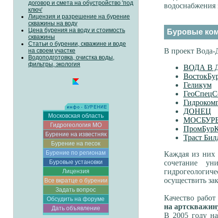
договор и смета на обустройство 'под
водоснабжения 
ключ'
Лицензия и разрешение на бурение
скважины на воду
Цена бурения на воду и стоимость
Буровые ко
скважины
Статьи о бурении, скважине и воде
В проект Вода-
на своем участке
Водоподготовка, очистка воды,
фильтры, экология
ВОДА В 
ВостокБу
Геликум
ГеоСпецС
Гидроком
ДОНЕЦ
Московская область
МОСБУР
Гидрогеология МО
ПромБур
Бурение на известняк
Траст Бил
Бурение на песок
Бурение по регионам
Каждая из них
Буровые установки
сочетание у
гидрогеологич
Лицензия
осуществить за
Все вкратце о бурении
Задать вопрос
Качество рабо
Обсудить на форуме
на артскважину
Дать объявление
В 2005 году н