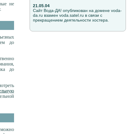
рые не
21.05.04
.
Сайт Вода-ДА! опубликован на домене voda-
da.ru взамен voda.satel.ru в связи с
прекращением деятельности хостера.
рьезных
ием до
ственно
вания,
чка до
отреть
ельную
ельной
 можно