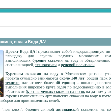
ажина, вода и Вода-ДА!
Проект Вода-ДА!
представляет собой информационную инт
площадку для группы ведущих московских комп
выполняющих
бурение скважин на воду
и объединенных
специализацией,
технологией
и
ценовой политикой
.
Бурением скважин на воду
в Московском регионе уча
проекта суммарно занимаются
около 140 лет
, общий парк
б
техники
насчитывет более
40 единиц
- вполне достаточ
выполнения широкого круга задач по водоснабжению в Мо
области: от
бурения мелких скважин на песок
на дачном уча
бурения коллективных артезианских скважин на воду в кот
озаборов для промышленных целей.
 "под ключ",
бурение личной артезианской скважины на во