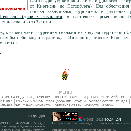
найти буровую компанию там-то (диапазон геог
от Киргизии до Петербурга). Для облегчения 
поиска заказчиками буровиков в регионах 
Перечень буровых компаний
, в настоящее время число б
ем перевалило за 3 сотни.
х, кто занимается бурением скважин на воду на территории 
хотя бы небольшую страничку в Интернете, пишите. Если нет 
 нас есть.
..
МЕНЮ
ВАЖИН НА ВОДУ
ВИДЫ БУРЕНИЯ
ТИПЫ СКВАЖИН
ЛИЦЕНЗИЯ
ОБУСТРОЙСТВО
Э
КВАЖИНУ
ИЗЫСКАНИЯ (ИГИ)
ОБОРУДОВАНИЕ
СТАТЬИ
ВОПРОС-ОТВЕТ
ТЕНДЕР
ОМПАНИИ СНГ
О НАС
КОНТАКТЫ
ОБРАТНАЯ СВЯЗЬ
НОВОСТИ
ФОРУМ
Вода - ДА!
© 2003 - 2026
ВОДА - ДА!
 БУРЕНИЕ СКВАЖИН НА ВОДУ
Цитирование в любом виде - с обязательным согла
Все о воде и бурении скважин
на воду в Московской области
Авторские права охраняются законами РФ