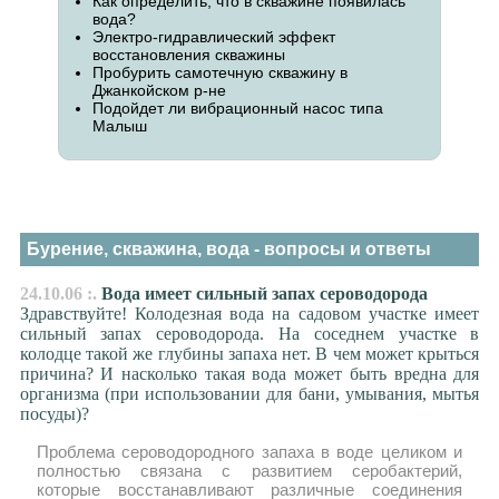
Как определить, что в скважине появилась
вода?
Электро-гидравлический эффект
восстановления скважины
Пробурить самотечную скважину в
Джанкойском р-не
Подойдет ли вибрационный насос типа
Малыш
Бурение, скважина, вода - вопросы и ответы
24.10.06 :.
Вода имеет сильный запах сероводорода
Здравствуйте! Колодезная вода на садовом участке имеет
сильный запах сероводорода. На соседнем участке в
колодце такой же глубины запаха нет. В чем может крыться
причина? И насколько такая вода может быть вредна для
организма (при использовании для бани, умывания, мытья
посуды)?
Проблема сероводородного запаха в воде целиком и
полностью связана с развитием серобактерий,
которые восстанавливают различные соединения