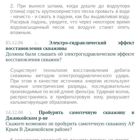
2. При выносе шлама, когда дошли до водоупора
(глина) горсть крупнозернистого песка промыть в воде
- начисто - и сжать в ладони, как бы выдавливая воду.
Раскрыв ладонь, увидите, что через некоторое время
водонасыщенный песок на воздухе станет опять
влажным.
05.12.06 :.
Электро-гидравлический эффект
восстановления скважины
Должны были слышать об электрогидравлическом эффекте
восстановления скважин?
Существует технология восстановления дебита
скважины методом электрогидравлического удара.
При этом в качестве источника энергии используют
мощные электрические разряды, последовательно
производимые по всей длине фильтра. Ударная волна,
распространяясь в прифильтровую зону, разрушает
кальматирующие образования.
14.12.06 :.
Пробурить самотечную скважину в
Джанкойском р-не
Скажите возможно ли пробурить самотечную скважину АР
Крым В Джанкойском районе?
К сожалению сведений по данному региону не имеем,