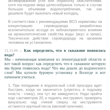
активированном угле или обработку окислителями,
хотя последняя мера целесообразна только в случае
больших объемомв водопотребления, так как
дешевле будет выкопать новый колодец.
В соответствии с рекомендациями ВОЗ нормативы на
концентрацию сероводорода разработаны
исключительно исходя из неблагоприятного влияния
на органолептические свойства воды (вкус и запах).
Токсическое действие сероводорода на организм
человека не установлено.
21.11.06 :.
Как определить, что в скважине появилась
вода?
Мы - начинающая компания из ленинградской области и
вот такой вопрос: как определить что в скважине которую
мы бурим появилась вода? Что мы дошли до водоносного
слоя? Мы купили буровую установку в Вологде и вот
начинаем учиться.
1. При попадании в водоносный слой проходка идет
быстрее, когда он закончится (упретесь в подошву
пласта - глину), она тут же замедлится. Надо пройти
еще сантиметров 20, и поднять инструмент, проверить
визуально: над глиной сверху на инструменте
останется крупный песок (мелкий галечник).