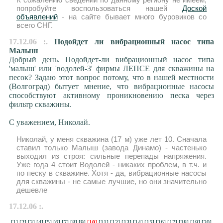
попробуйте воспользоваться нашей
Доской
объявлений
- на сайте бывает много буровиков со
всего СНГ.
17.12.06 :.
Подойдет ли вибрационный насос типа
Малыш
Добрый день. Подойдет-ли вибрационный насос типа
'малыш' или 'водолей-3' фирмы ЛЕПСЕ для скважины на
песок? Задаю этот вопрос потому, что в нашей местности
(Волгоград) бытует мнение, что вибрационные насосы
способствуют активному проникновению песка через
фильтр скважины.
С уважением, Николай.
Николай, у меня скважина (17 м) уже лет 10. Сначала
ставил только Малыш (завода Динамо) - частенько
выходил из строя: сильные перепады напряжения.
Уже года 4 стоит Водолей - никаких проблем, в т.ч. и
по песку в скважине. Хотя - да, вибрационные насосы
для скважины - не самые лучшие, но они значительно
дешевле
17.12.06 :.
[1]
[2]
[3]
[4]
[5]
[6]
[7]
[8]
[9]
[
10
]
[11]
[12]
[13]
[14]
[15]
[16]
[17]
[18]
[19]
[20]