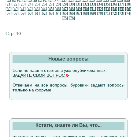
[21]
[22]
[23]
[24]
[25]
[26]
[27]
[28]
[29]
[30]
[31]
[32]
[33]
[34]
[35]
[36]
[37]
[38]
[39]
[40]
[41]
[42]
[43]
[44]
[45]
[46]
[47]
[48]
[49]
[50]
[51]
[52]
[53]
[54]
[55]
[56]
[57]
[58]
[59]
[60]
[61]
[62]
[63]
[64]
[65]
[66]
[67]
[68]
[69]
[70]
[71]
[72]
[73]
[74]
[75]
[76]
Стр.
10
Новые вопросы
Если не нашли ответов в уже опубликованных:
ЗАДАЙТЕ СВОЙ ВОПРОС
Отвечаем на все вопросы, буровики задают вопросы
только
на
форуме
.
Кстати, знаете ли Вы, что...
грунтовые воды - это подземные воды первого от