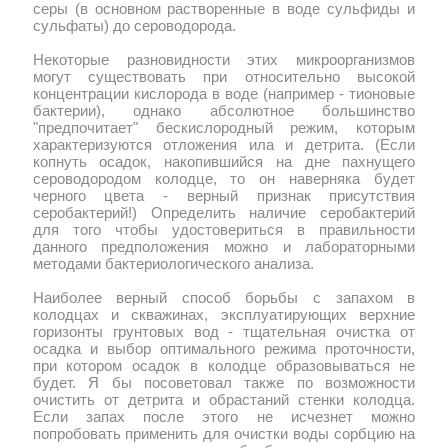
серы (в основном растворенные в воде сульфиды и
сульфаты) до сероводорода.
Некоторые разновидности этих микроорганизмов
могут существовать при относительно высокой
концентрации кислорода в воде (например - тионовые
бактерии), однако абсолютное большинство
"предпочитает" бескислородный режим, которым
характеризуются отложения ила и детрита. (Если
копнуть осадок, накопившийся на дне пахнущего
сероводородом колодце, то он наверняка будет
черного цвета - верный признак присутствия
серобактерий!) Определить наличие серобактерий
для того чтобы удостовериться в правильности
данного предположения можно и лабораторными
методами бактериологического анализа.
Наиболее верный способ борьбы с запахом в
колодцах и скважинах, эксплуатирующих верхние
горизонты грунтовых вод - тщательная очистка от
осадка и выбор оптимального режима проточности,
при котором осадок в колодце образовываться не
будет. Я бы посоветовал также по возможности
очистить от детрита и обрастаний стенки колодца.
Если запах после этого не исчезнет можно
попробовать применить для очистки воды сорбцию на