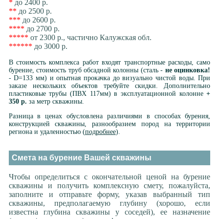
*
до 2400 р.
**
до 2500 р.
***
до 2600 р.
****
до 2700 р.
*****
от 2300 р., частично Калужская обл.
******
до 3000 р.
В стоимость комплекса работ входят транспортные расходы, само
бурение, стоимость труб обсадной колонны (сталь -
не оцинковка!
- D=133 мм) и опытная прокачка до визуально чистой воды. При
заказе нескольких объектов требуйте скидки. Дополнительно
пластиковые трубы (ПВХ 117мм) в эксплуатационной колонне
+
350 р.
за метр скважины.
Разница в ценах обусловлена различиями в способах бурения,
конструкцией скважины, разнообразием пород на территории
региона и удаленностью (
подробнее
).
Смета на бурение Вашей скважины
Чтобы определиться с окончательной ценой на бурение
скважины и получить комплексную смету, пожалуйста,
заполните и отправьте форму, указав выбранный тип
скважины, предполагаемую глубину (хорошо, если
известна глубина скважины у соседей), ее назначение