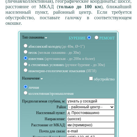
(личная/коллективная), географические координаты: шоссе,
расстояние от МКАД (
только до 100 км
), ближайший
населенный пункт, районный центр. Если требуется
обустройство, поставьте галочку в соответствующем
окошке.
Тип скважины
БУРЕНИЕ
РЕМОНТ
абиссинский колодец
(до 40м, Ø=1")
песок
(мелкая скважина - до 30м)
известняк
(артезианская - до 200м и более)
в стесненных условиях
(ручное бурение - до 30м)
инженерно-геологические изыскания
(ИГИ)
Назначение
обустройство
личная
коллективная/промышленная
Предполагаемая глубина, м:
Район:
Населенный пункт:
Направление:
Расстояние от МКАД:
Почта для связи: