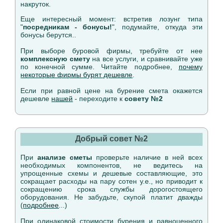
накруток.
Еще интересный момент: встретив лозунг типа
"
посредникам - бонусы!
", подумайте, откуда эти
бонусы берутся..
При выборе буровой фирмы, требуйте от нее
комплексную смету
на все услуги, и сравнивайте уже
по конечной сумме. Читайте подробнее,
почему
некоторые фирмы бурят дешевле
.
Если при равной цене на бурение смета окажется
дешевле
нашей
- переходите к
совету №2
Добрый совет №2
При
анализе сметы
проверьте наличие в ней всех
необходимых компонентов, не ведитесь на
упрощенные схемы и дешевые составляющие, это
сокращает расходы на пару сотен у.е., но приводит к
сокращению срока службы дорогостоящего
оборудования. Не забудьте, скупой платит дважды
(
подробнее
...)
При одинаковой стоимости бурения и равноценного