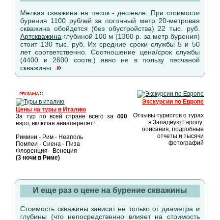
Мелкая скважина на песок - дешевле. При стоимости
бурения 1100 рублей за погонный метр 20-метровая
скважина обойдется (без обустройства) 22 тыс. руб.
Артскважина
глубиной 100 м (1300 р. за метр бурения)
стоит 130 тыс. руб. Их средние сроки службы 5 и 50
лет соответственно. Соотношение цена/срок службы
(4400 и 2600 соотв.) явно не в пользу песчаной
скважины...
Экскурсии по Европе
Цены на туры в Италию
Отзывы туристов о турах
За тур по всей стране всего за
400
в Западную Европу:
евро, включая авиаперелет!..
описания, подробные
отчеты и тысячи
Римини - Рим - Неаполь
фотографий
Помпеи - Сиена - Пиза
Флоренция - Венеция
(3 ночи в Риме)
И еще раз о цене на бурение скважины
Стоимость скважины зависит не только от диаметра и
глубины (что непосредственно влияет на стоимость