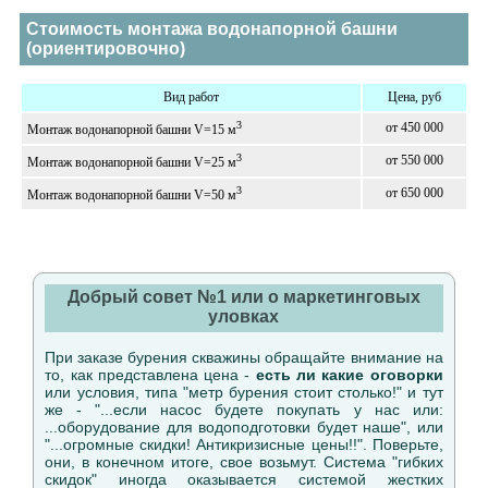
Стоимость монтажа водонапорной башни
(ориентировочно)
Вид работ
Цена, руб
3
от 450 000
Монтаж водонапорной башни V=15 м
3
от 550 000
Монтаж водонапорной башни V=25 м
3
от 650 000
Монтаж водонапорной башни V=50 м
Добрый совет №1 или о маркетинговых
уловках
При заказе бурения скважины обращайте внимание на
то, как представлена цена -
есть ли какие оговорки
или условия, типа "метр бурения стоит столько!" и тут
же - "...если насос будете покупать у нас или:
...оборудование для водоподготовки будет наше", или
"...огромные скидки! Антикризисные цены!!". Поверьте,
они, в конечном итоге, свое возьмут. Система "гибких
скидок" иногда оказывается системой жестких