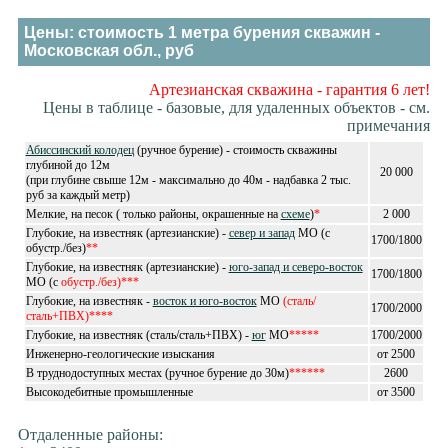
Цены: cтоимость 1 метра бурения скважин -
Московская обл., руб
Артезианская скважина - гарантия 6 лет!
Цены в таблице - базовые, для удаленных объектов - см.
примечания
Абиссинский колодец
(ручное бурение) - стоимость скважины
глубиной до 12м
20 000
(при глубине свыше 12м - максимально до 40м - надбавка 2 тыс.
руб за каждый метр)
Мелкие, на песок ( только районы, окрашенные на
схеме
)
*
2 000
Глубокие, на известняк (артезианские) -
север и запад
МО (с
1700/1800
обустр./без)
**
Глубокие, на известняк (артезианские) -
юго-запад и северо-восток
1700/1800
МО (с
обустр./без)***
Глубокие, на известняк -
восток и юго-восток
МО
(сталь/
1700/2000
сталь+ПВХ)****
Глубокие, на известняк (сталь/сталь+ПВХ) -
юг
МО
*****
1700/2000
Инженерно-геологические изыскания
от 2500
В труднодоступных местах (ручное бурение до 30м)
******
2600
Высокодебитные промышленные
от 3500
Отдаленные районы: