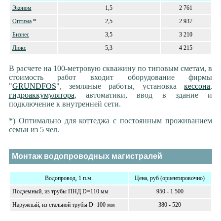
Эконом
1,5
2 761
Оптима
*
2,5
2 937
Бизнес
3,5
3 210
Люкс
5,3
4 215
В расчете на 100-метровую скважину по типовым сметам, в
стоимость работ входит оборудование фирмы
"
GRUNDFOS
", земляные работы, установка
кессона
,
гидроаккумулятора
, автоматики, ввод в здание и
подключение к внутренней сети.
*) Оптимально для коттеджа с постоянным проживанием
семьи из 5 чел.
Монтаж водопроводных магистралей
Водопровод, 1 п.м.
Цена, руб (ориентировочно)
Подземный, из трубы ПНД D=110 мм
950 - 1 500
Наружный, из стальной трубы D=100 мм
380 - 520