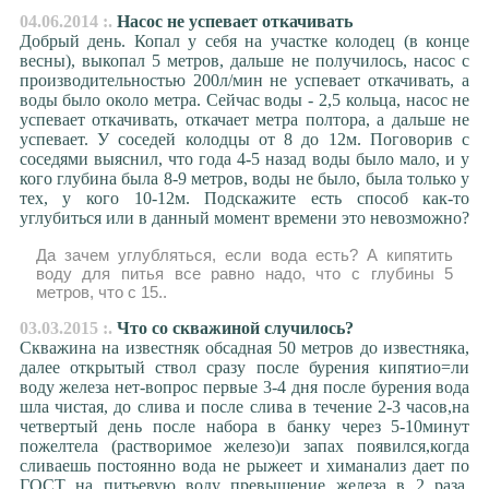
04.06.2014 :.
Насос не успевает откачивать
Добрый день. Копал у себя на участке колодец (в конце
весны), выкопал 5 метров, дальше не получилось, насос с
производительностью 200л/мин не успевает откачивать, а
воды было около метра. Сейчас воды - 2,5 кольца, насос не
успевает откачивать, откачает метра полтора, а дальше не
успевает. У соседей колодцы от 8 до 12м. Поговорив с
соседями выяснил, что года 4-5 назад воды было мало, и у
кого глубина была 8-9 метров, воды не было, была только у
тех, у кого 10-12м. Подскажите есть способ как-то
углубиться или в данный момент времени это невозможно?
Да зачем углубляться, если вода есть? А кипятить
воду для питья все равно надо, что с глубины 5
метров, что с 15..
03.03.2015 :.
Что со скважиной случилось?
Скважина на известняк обсадная 50 метров до известняка,
далее открытый ствол сразу после бурения кипятио=ли
воду железа нет-вопрос первые 3-4 дня после бурения вода
шла чистая, до слива и после слива в течение 2-3 часов,на
четвертый день после набора в банку через 5-10минут
пожелтела (растворимое железо)и запах появился,когда
сливаешь постоянно вода не рыжеет и химанализ дает по
ГОСТ на питьевую воду превышение железа в 2 раза,