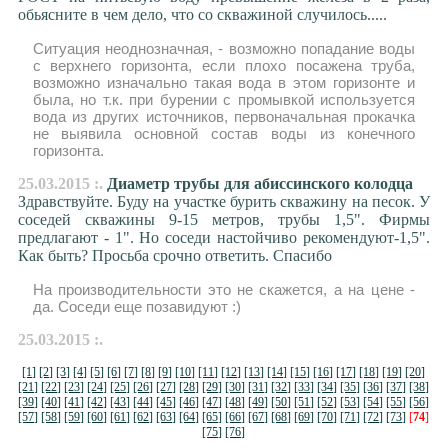
обьясните в чем дело, что со скважиной случилось.....
Ситуация неоднозначная, - возможно попадание воды
с верхнего горизонта, если плохо посажена труба,
возможно изначально такая вода в этом горизонте и
была, но т.к. при бурении с промывкой используется
вода из других источников, первоначальная прокачка
не выявила основной состав воды из конечного
горизонта.
25.03.2015 :.
Диаметр трубы для абиссинского колодца
Здравствуйте. Буду на участке бурить скважину на песок. У
соседей скважины 9-15 метров, трубы 1,5". Фирмы
предлагают - 1". Но соседи настойчиво рекомендуют-1,5".
Как быть? Просьба срочно ответить. Спасибо
На производительности это не скажется, а на цене -
да. Соседи еще позавидуют :)
25.03.2015 :.
[1]
[2]
[3]
[4]
[5]
[6]
[7]
[8]
[9]
[10]
[11]
[12]
[13]
[14]
[15]
[16]
[17]
[18]
[19]
[20]
[21]
[22]
[23]
[24]
[25]
[26]
[27]
[28]
[29]
[30]
[31]
[32]
[33]
[34]
[35]
[36]
[37]
[38]
[39]
[40]
[41]
[42]
[43]
[44]
[45]
[46]
[47]
[48]
[49]
[50]
[51]
[52]
[53]
[54]
[55]
[56]
[57]
[58]
[59]
[60]
[61]
[62]
[63]
[64]
[65]
[66]
[67]
[68]
[69]
[70]
[71]
[72]
[73]
[
74
]
[75]
[76]