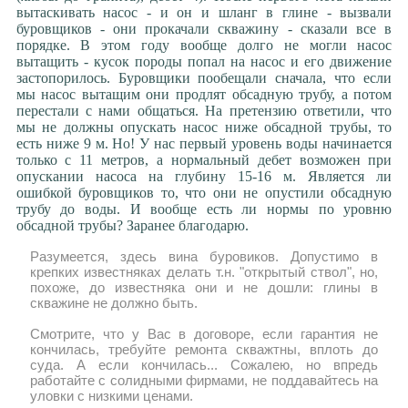
вытаскивать насос - и он и шланг в глине - вызвали
буровщиков - они прокачали скважину - сказали все в
порядке. В этом году вообще долго не могли насос
вытащить - кусок породы попал на насос и его движение
застопорилось. Буровщики пообещали сначала, что если
мы насос вытащим они продлят обсадную трубу, а потом
перестали с нами общаться. На претензию ответили, что
мы не должны опускать насос ниже обсадной трубы, то
есть ниже 9 м. Но! У нас первый уровень воды начинается
только с 11 метров, а нормальный дебет возможен при
опускании насоса на глубину 15-16 м. Является ли
ошибкой буровщиков то, что они не опустили обсадную
трубу до воды. И вообще есть ли нормы по уровню
обсадной трубы? Заранее благодарю.
Разумеется, здесь вина буровиков. Допустимо в
крепких известняках делать т.н. "открытый ствол", но,
похоже, до известняка они и не дошли: глины в
скважине не должно быть.
Смотрите, что у Вас в договоре, если гарантия не
кончилась, требуйте ремонта скважтны, вплоть до
суда. А если кончилась... Сожалею, но впредь
работайте с солидными фирмами, не поддавайтесь на
уловки с низкими ценами.