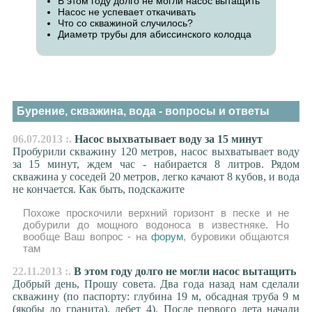
В этом году долго не могли насос вытащить
Насос не успевает откачивать
Что со скважиной случилось?
Диаметр трубы для абиссинского колодца
Бурение, скважина, вода - вопросы и ответы
06.07.2013 :.
Насос выхватывает воду за 15 минут
Пробурили скважину 120 метров, насос выхватывает воду
за 15 минут, ждем час - набирается 8 литров. Рядом
скважина у соседей 20 метров, легко качают 8 кубов, и вода
не кончается. Как быть, подскажите
Похоже проскочили верхний горизонт в песке и не
добурили до мощного водоноса в известняке. Но
вообще Ваш вопрос - на
форум
, буровики общаются
там
22.11.2013 :.
В этом году долго не могли насос вытащить
Добрый день, Прошу совета. Два года назад нам сделали
скважину (по паспорту: глубина 19 м, обсадная труба 9 м
(якобы до гранита), дебет 4). После первого лета начали