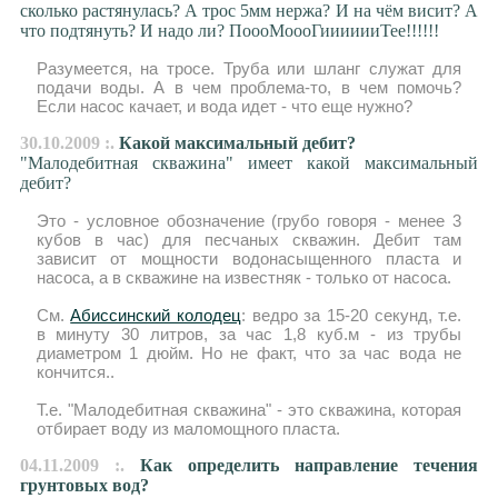
сколько растянулась? А трос 5мм нержа? И на чём висит? А
что подтянуть? И надо ли? ПоооМоооГииииииТее!!!!!!
Разумеется, на тросе. Труба или шланг служат для
подачи воды. А в чем проблема-то, в чем помочь?
Если насос качает, и вода идет - что еще нужно?
30.10.2009 :.
Какой максимальный дебит?
"Малодебитная скважина" имеет какой максимальный
дебит?
Это - условное обозначение (грубо говоря - менее 3
кубов в час) для песчаных скважин. Дебит там
зависит от мощности водонасыщенного пласта и
насоса, а в скважине на известняк - только от насоса.
См.
Абиссинский колодец
: ведро за 15-20 секунд, т.е.
в минуту 30 литров, за час 1,8 куб.м - из трубы
диаметром 1 дюйм. Но не факт, что за час вода не
кончится..
Т.е. "Малодебитная скважина" - это скважина, которая
отбирает воду из маломощного пласта.
04.11.2009 :.
Как определить направление течения
грунтовых вод?