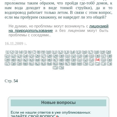
проложены таким образом, что пройдя где-то60 домов, к
нам вода доходит в виде тонкой струйки), да и то
водопровод работает только летом. В связи с этим вопрос,
если мы пробурим скважину, не навредит ли это общей?
Не думаю, но проблемы могут возникнуть с
лицензией
на природопользование
а без лицензии могут быть
проблемы с соседями..
16.11.2009 :.
[1]
[2]
[3]
[4]
[5]
[6]
[7]
[8]
[9]
[10]
[11]
[12]
[13]
[14]
[15]
[16]
[17]
[18]
[19]
[20]
[21]
[22]
[23]
[24]
[25]
[26]
[27]
[28]
[29]
[30]
[31]
[32]
[33]
[34]
[35]
[36]
[37]
[38]
[39]
[40]
[41]
[42]
[43]
[44]
[45]
[46]
[47]
[48]
[49]
[50]
[51]
[52]
[53]
[
54
]
[55]
[56]
[57]
[58]
[59]
[60]
[61]
[62]
[63]
[64]
[65]
[66]
[67]
[68]
[69]
[70]
[71]
[72]
[73]
[74]
[75]
[76]
Стр.
54
Новые вопросы
Если не нашли ответов в уже опубликованных:
ЗАДАЙТЕ СВОЙ ВОПРОС