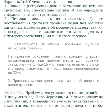
Здравствуйте! У меня пара есть вопросов
1. Скважина (неглубокая) должна быть выше по течению
грунтовых вод относительно септика. А как определить
направление течения грунтовых вод?
2. Песчаная скважина может заиливаться. Для ее
восстановления требуется промывка водой под большим
давлением. Нужен ли для этой процедуры подъезд техники
непосредственно к скважине или это можно сделать с
некоторого расстояния (~ 40 м)? Заранее спасибо!
1. Потребуются изыскания, возможно бурение
нескольких скважин.
На практике основные правила, которых следует
придерживаться при выборе места для бурения
скважины - не ближе 15 м от септика, если есть уклон
в сторону скважины, то - расстояние увеличивается
до 20 м.
2. Промывку можно делать пож. машиной: вопрос в
длине рукавов.
16.11.2009 :.
Проблемы могут возникнуть с лицензией
У нас участок под Ново-Иерусалимом. Хотим скважину на
известняк, но, в товариществе уже есть такая скважина, и
находится она метрах в 30 от нашего дома (но трубы