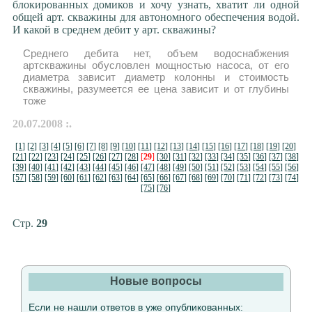
блокированных домиков и хочу узнать, хватит ли одной
общей арт. скважины для автономного обеспечения водой.
И какой в среднем дебит у арт. скважины?
Среднего дебита нет, объем водоснабжения
артскважины обусловлен мощностью насоса, от его
диаметра зависит диаметр колонны и стоимость
скважины, разумеется ее цена зависит и от глубины
тоже
20.07.2008 :.
[1]
[2]
[3]
[4]
[5]
[6]
[7]
[8]
[9]
[10]
[11]
[12]
[13]
[14]
[15]
[16]
[17]
[18]
[19]
[20]
[21]
[22]
[23]
[24]
[25]
[26]
[27]
[28]
[
29
]
[30]
[31]
[32]
[33]
[34]
[35]
[36]
[37]
[38]
[39]
[40]
[41]
[42]
[43]
[44]
[45]
[46]
[47]
[48]
[49]
[50]
[51]
[52]
[53]
[54]
[55]
[56]
[57]
[58]
[59]
[60]
[61]
[62]
[63]
[64]
[65]
[66]
[67]
[68]
[69]
[70]
[71]
[72]
[73]
[74]
[75]
[76]
Стр.
29
Новые вопросы
Если не нашли ответов в уже опубликованных: