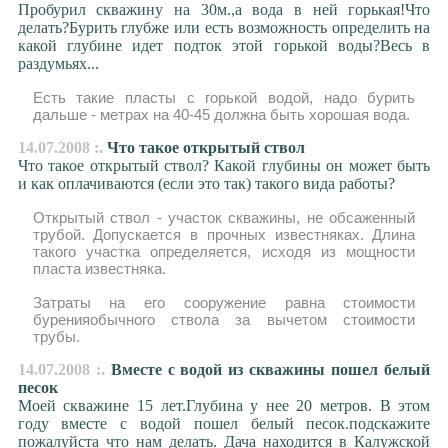
Пробурил скважину на 30м.,а вода в ней горькая!Что
делать?Бурить глубже или есть возможность определить на
какой глубине идет подток этой горькой воды?Весь в
раздумьях...
Есть такие пласты с горькой водой, надо бурить
дальше - метрах на 40-45 должна быть хорошая вода.
14.07.2008 :.
Что такое открытый ствол
Что такое открытый ствол? Какой глубины он может быть
и как оплачиваются (если это так) такого вида работы?
Открытый ствол - участок скважины, не обсаженный
трубой. Допускается в прочных известняках. Длина
такого участка определяется, исходя из мощности
пласта известняка.
Затраты на его сооружение равна стоимости
буренияобычного ствола за вычетом стоимости
трубы.
14.07.2008 :.
Вместе с водой из скважины пошел белый
песок
Моей скважине 15 лет.Глубина у нее 20 метров. В этом
году вместе с водой пошел белый песок.подскажите
пожалуйста что нам делать. Дача находится в Калужской