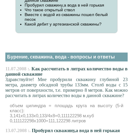
данной скважине
Пробурил скважину,а вода в ней горькая
Что такое открытый ствол
Вместе с водой из скважины пошел белый
песок
Какой дебит у артезианской скважины?
Бурение, скважина, вода - вопросы и ответы
11.07.2008 :.
Как рассчитать в литрах количество воды в
данной скважине
Здравствуйте! Мне пробурили скважину глубиной 23
метра, диаметр обсадной трубы 133мм. Столб воды с 15
метров от поверхности, т.е. примерно 8 метров. Как можно
рассчитать в литрах количество воды в данной скважине?
объем цилиндра = площадь круга на высоту (5-й
класс):
3,141x0,133х0,133/4х8=0,111122298 м.куб
0,111122298x1000=111,122298 литров
13.07.2008 :.
Пробурил скважину,а вода в ней горькая