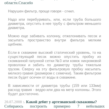
области.Спасибо
Нарушен фильтр, проще говоря - сгнил.
Надо или перебуривать, или, если труба большого
диаметра, опустить в нее трубу с фильтром меньшего
диаметра.
Можно еще забивать колонну, отжелонивать песок и
засыпать пространство внутри фильтра мелким
щебнем.
Если в скважине высокий статический уровень, то на
существующий песок можно опустить пробку из
скомканной галунной сетки №3 или комок нихромовой
проволоки и забить по диаметру трубы тяжелым
грузом. Сверху на эту фильтровую пробку насыпать
мелкого гравия (размером с семечки). Таким фильтром
песок будет осечен от воды в скважине.
В зависимости от диаметра трубы (159 или 133мм)
расход гравия - ведро или два на метр колонны. Этого
будет достаточно.
20.07.2008 :.
Какой дебит у артезианской скважины?
Собираюсь построить примерно 7 небольших