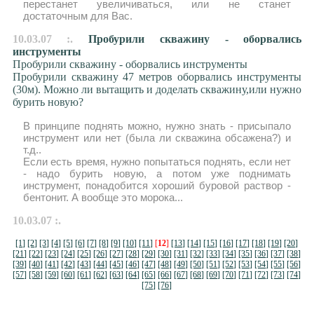
перестанет увеличиваться, или не станет
достаточным для Вас.
10.03.07 :.
Пробурили скважину - оборвались
инструменты
Пробурили скважину - оборвались инструменты
Пробурили скважину 47 метров оборвались инструменты
(30м). Можно ли вытащить и доделать скважину,или нужно
бурить новую?
В принципе поднять можно, нужно знать - присыпало
инструмент или нет (была ли скважина обсажена?) и
т.д..
Если есть время, нужно попытаться поднять, если нет
- надо бурить новую, а потом уже поднимать
инструмент, понадобится хороший буровой раствор -
бентонит. А вообще это морока...
10.03.07 :.
[1]
[2]
[3]
[4]
[5]
[6]
[7]
[8]
[9]
[10]
[11]
[
12
]
[13]
[14]
[15]
[16]
[17]
[18]
[19]
[20]
[21]
[22]
[23]
[24]
[25]
[26]
[27]
[28]
[29]
[30]
[31]
[32]
[33]
[34]
[35]
[36]
[37]
[38]
[39]
[40]
[41]
[42]
[43]
[44]
[45]
[46]
[47]
[48]
[49]
[50]
[51]
[52]
[53]
[54]
[55]
[56]
[57]
[58]
[59]
[60]
[61]
[62]
[63]
[64]
[65]
[66]
[67]
[68]
[69]
[70]
[71]
[72]
[73]
[74]
[75]
[76]