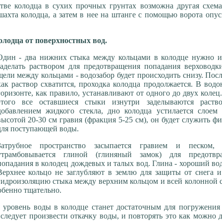
тве колодца в сухих прочных грунтах возможна другая схема
 шахта колодца, а затем в нее на штанге с помощью ворота опу
олодца от поверхностных вод.
Один - два нижних стыка между кольцами в колодце нужно и
заделать раствором для предотвращения попадания верховодки
щели между кольцами - водозабор будет происходить снизу. Посл
как раствор схватится, проходка колодца продолжается. В вод
горизонте, как правило, устанавливают от одного до двух колец
этого все оставшиеся стыки изнутри заделываются раств
добавлением жидкого стекла, дно колодца устилается слоем 
высотой 20-30 см гравия (фракция 5-25 см), он будет служить ф
для поступающей воды.
Затрубное пространство засыпается гравием и песком, 
утрамбовывается глиной (глиняный замок) для предотвр
попадания в колодец дождевых и талых вод. Глина - хороший во
Верхнее кольцо не заглубляют в землю для защиты от снега и
гидроизоляцию стыка между верхним кольцом и всей колонной 
обенно тщательно.
к уровень воды в колодце станет достаточным для погружения
следует произвести откачку воды, и повторять это как можно 