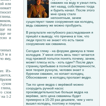
скважин на воду я узнал пять
той или
лет назад, собственно тогда
днимает
и бурить начал. После этого
носит
мне сразу стало
глины.
непонятным, зачем
миком,
существуют такие сооружения как колодец,
 Работа
ведь скважину же можно пробурить.
дце на
В результате неглубокого расследования я
дце не
пришёл к выводу, что причина в том, что
ресно и
люди просто не знают что есть такое
сооружение как скважина.
тонных
Сегодня гляжу - на форуме движуха в теме
0,9 м и
колодцев. У меня опять весь текст читается
ую яму,
под призмой попыток понять почему, зачем,
может плюсы есть - хоть один? После двух
страниц пребываю в полной растерянности,
моя теория рухнула, человек знает о
ее. Из-
бурении скважин, но копает колодец.
каются,
Обоснование - в колодец пролазит ведро.
бразом
и сухом
Так по цене ведра с верёвкой можно
 глина,
соорудить ручной насос
о слоя
производительностью больше ведра на
верёвке, зато цена скважины будет
 на 1-2
примерно в 15-20 раз дешевле, чем у него
вышел колодец, поэтому и покупка