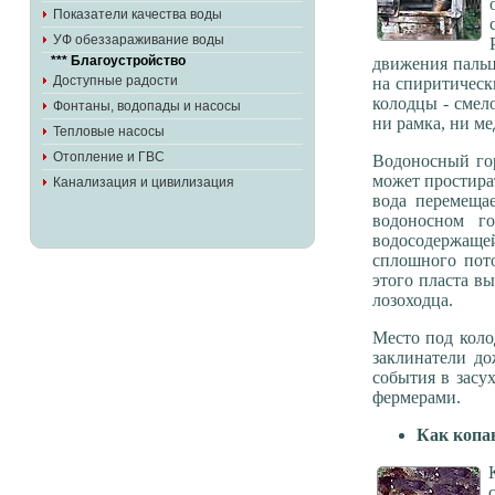
Показатели качества воды
УФ обеззараживание воды
*** Благоустройство
движения пальц
Доступные радости
на спиритически
колодцы - смело
Фонтаны, водопады и насосы
ни рамка, ни м
Тепловые насосы
Отопление и ГВС
Водоносный го
может простира
Канализация и цивилизация
вода перемеща
водоносном г
водосодержащ
сплошного пот
этого пласта вы
лозоходца.
Место под коло
заклинатели до
события в засу
фермерами.
Как копа