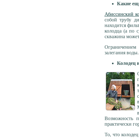
Какие ещ
Абиссинский к
собой трубу д
находится филь
колодца (а по 
скважина может
Ограничением 
залегания воды.
Колодец 
Возможность п
практически го
То, что колоде