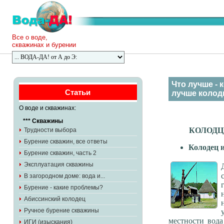
Все о воде,
скважинах и бурении
Что лучше - 
Статьи
лучше колод
О воде и скважинах:
*** Скважины
КОЛОДЦ
Трудности выбора
Бурение скважин, все ответы
Колодец 
Бурение скважин, часть 2
Эксплуатация скважины
В загородном доме: вода и...
Бурение - какие проблемы?
Абиссинский колодец
Ручное бурение скважины
местности вода
ИГИ (изыскания)