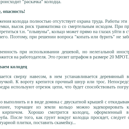
роисходит "раскачка" колодца.
 опасность!
жения колодца полностью отсутствует охрана труда. Работы эти
емки, высок риск травматизма со смертельным исходом. При п
ретиться т.н. "плывуны", кольцо может прямо на глазах уйти в с
чего. Поэтому, при решении вопроса "копать или бурить" не за
твенность при использовании дешевой, но нелегальной иност
ожится на работодателя. Это грозит штрафом в размере 20 МРОТ.
ваем колодец
шается сверху навесом, в нем устанавливается деревянный в
ручкой. К вороту крепится прочный шнур или трос. Непосред
ведра используют отрезок цепи, что будет способствовать пог
 выполнить и в виде домика с двускатной крышей с откидыва
рхнее, торчащее из земли кольцо можно задекорировать к
 кирпичом. Хорошо смотрится колодец, оформленный 
уба. После того, как грунт вокруг колодца просядет, следует 
туарной плитки, поставить скамейку...