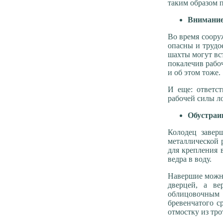
таким образом п
Внимание,
Во время соору
опасны и трудо
шахты могут вст
покалечив рабо
и об этом тоже.
И еще: ответс
рабочей силы л
Обустраи
Колодец завер
металлической 
для крепления 
ведра в воду.
Навершие можно
дверцей, а ве
облицовочным
бревенчатого ср
отмостку из тро