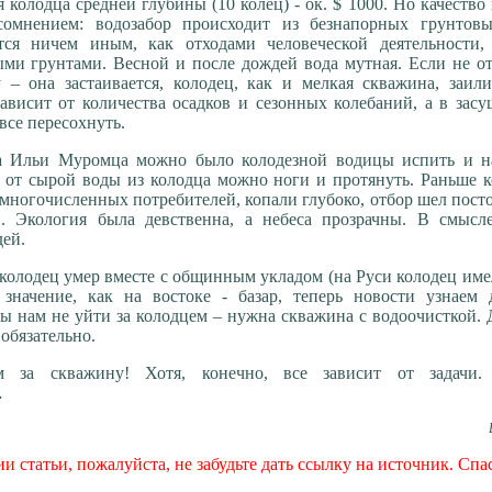
 колодца средней глубины (10 колец) - ок. $ 1000. Но качество
омнением: водозабор происходит из безнапорных грунтовы
тся ничем иным, как отходами человеческой деятельности, 
ми грунтами. Весной и после дождей вода мутная. Если не о
 – она застаивается, колодец, как и мелкая скважина, заили
ависит от количества осадков и сезонных колебаний, а в зас
все пересохнуть.
а Ильи Муромца можно было колодезной водицы испить и н
ас от сырой воды из колодца можно ноги и протянуть. Раньше 
 многочисленных потребителей, копали глубоко, отбор шел пос
. Экология была девственна, а небеса прозрачны. В смысле
ей.
олодец умер вместе с общинным укладом (на Руси колодец име
 значение, как на востоке - базар, теперь новости узнаем 
бы нам не уйти за колодцем – нужна скважина с водоочисткой. 
 обязательно.
ем за скважину! Хотя, конечно, все зависит от задачи
…
 статьи, пожалуйста, не забудьте дать ссылку на источник. Спа