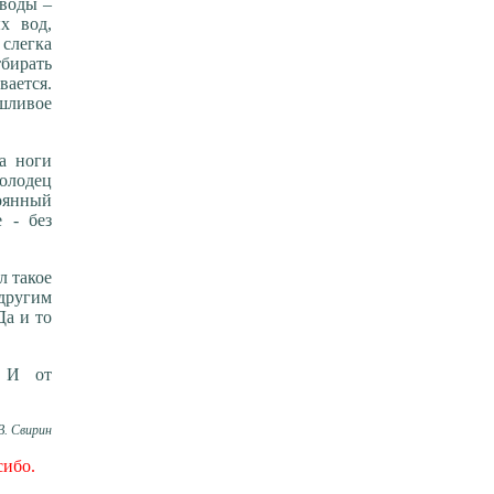
 воды –
х вод,
слегка
тбирать
вается.
ушливое
а ноги
колодец
тоянный
 - без
л такое
другим
Да и то
. И от
В. Свирин
сибо.