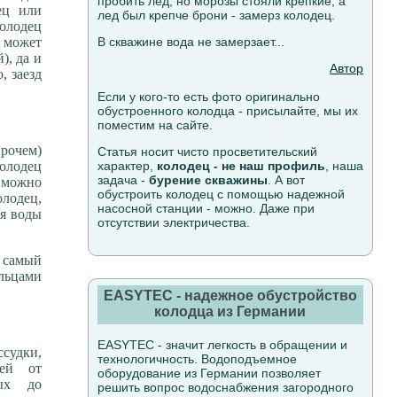
пробить лед, но морозы стояли крепкие, а
ец или
лед был крепче брони - замерз колодец.
колодец
н может
В скважине вода не замерзает...
), да и
Автор
, заезд
Если у кого-то есть фото оригинально
обустроенного колодца - присылайте, мы их
поместим на сайте.
прочем)
Статья носит чисто просветительский
колодец
характер,
колодец - не наш профиль
, наша
задача -
бурение скважины
. А вот
 можно
обустроить колодец с помощью надежной
олодец,
насосной станции - можно. Даже при
ня воды
отсутствии электричества.
т самый
ольцами
EASYTEC - надежное обустройство
колодца из Германии
EASYTEC - значит легкость в обращении и
судки,
технологичность. Водоподъемное
тей от
оборудование из Германии позволяет
ых до
решить вопрос водоснабжения загородного