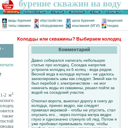
бурение скважин на воду
виды бурения
обустройство
цена бурения
лицензия
типы скважин
оборудование
изыскания (ИГИ)
тендер
Колодцы или скважины? Выбираем колодец
 -
Комментарий
Давно собирался написать небольшую
статью про колодец. Соседка напротив
устроила колодец из 6 колец - вода рядом.
Весной вода в колодце мутная - не удалось
?
заизолировать швы как следует. Зимой как-то
был перебой с электричеством - не мог
накачать воды из скважины, решил пойти за
водой на соседский участок.
3
 1-2 м
осного
Откопал ворота, выкопал дорогу в снегу до
колодец
колодца, принес ведро, как следует
привязал веревкой - чтобы не упустить, стал
вится
опускать его... через полтора метра ведро
 также
глухо и однозначно стукнуло об лед. Потом я
тистой
уже пробовал привязывать топор, чтобы
ховодка