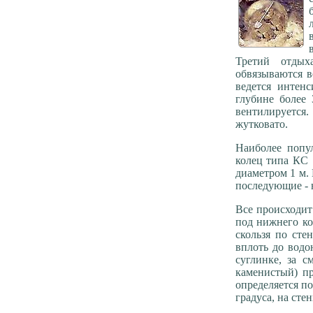
Третий отдых
обвязываются в
ведется интен
глубине более
вентилируется.
жутковато.
Наиболее попу
колец типа КС 
диаметром 1 м. 
последующие - н
Все происходит
под нижнего ко
скользя по сте
вплоть до водо
суглинке, за с
каменистый) п
определяется по
градуса, на ст