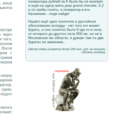
генератора рублей за 6 была бы не внапряг,
, когда
и ещё на сдачу взять
jeep grand cheroke, 5.2
скаются
и по грибы гонять, и генератор в его
багажнике - поди найди!
Нашёл ещё одно понятное и достойное
обоснование колодцу - нет того кто может
знутри
бурить, и оно понятно было б где-то в селе,
от которого до другого села 500 км. но не в
 через
Московское же области, я думаю там по два
е того,
бурилы на заказчика...
оносном
. После
(Автор темы истратил более 200 тыс. руб. на попытки
ором с
сделать колодец)
гравия
ильтром
сверху
ащения
доупор.
 грязи,
следует
 насоса
дольше: