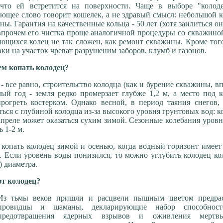
 что ей встретится на поверхности. Чаще в выборе "колод
ющее слово говорит кошелек, а не здравый смысл: небольшой 
ы. Гарантия на качественные кольца - 50 лет (хотя заилиться о
 впрочем его чистка проще аналогичной процедуры со скважиной
ющихся колец не так сложен, как ремонт скважины. Кроме того
ки на участок чреват разрушеним заборов, клумб и газонов.
ем копать колодец?
- все равно, строительство колодца (как и бурение скважины, в
ый год - земля редко промерзает глубже 1,2 м, а место под 
рогреть костерком. Однако весной, в период таяния снегов,
ься с глубиной колодца из-за высокого уровня грунтовых вод: к
преле может оказаться сухим зимой. Сезонные колебания уров
 1-2 м.
копать колодец зимой и осенью, когда водный горизонт имее
. Если уровень воды понизился, то можно углубить колодец к
) диаметра.
ют колодец?
Из тьмы веков пришли и расцвели пышным цветом предрас
провидцы и шаманы, декларирующие набор способнос
предотвращения ядерных взрывов и оживления мертв