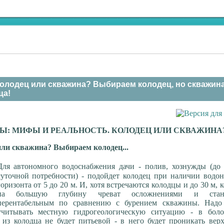
колодец или скважина? Выбираем колодец, но скважина
ца!
Ы: МИФЫ И РЕАЛЬНОСТЬ. КОЛОДЕЦ ИЛИ СКВАЖИНА
или скважина? Выбираем колодец...
Для автономного водоснабжения дачи - полив, хознужды (до
суточной потребности) - подойдет колодец при наличии водон
горизонта от 5 до 20 м. И, хотя встречаются колодцы и до 30 м, 
на большую глубину чреват осложнениями и стано
нерентабельным по сравнению с бурением скважины. Надо
учитывать местную гидрогеологическую ситуацию - в боло
 из колодца не будет питьевой - в него будет проникать вер