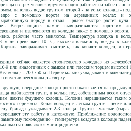
бригада из трех человек вручную: один работает на забое с лопа
ломом, наполняя ведро грунтом, второй - на устье колодца - по
ведро с помощью ворота на деревянных козлах и от
выработанную породу в отвал - рядом быстро растет куча 
ает. Встречающиеся камни выворачиваются коротким ло
еревками и извлекаются из колодца также с помощью ворота.
сивно, рабочие часто меняются. Температура воздуха в коло
 3 м не превышает 10 °С, высокая влажность, воздух в коло
 Картина завораживает: смотреть, как копают колодец, инте
лярным сейчас является строительство колодцев из железобе
10-9 или аналогичных с замком или плоским торцем высотой 
Вес кольца - 700-750 кг. Первое кольцо укладывают в выкопанн
а опустившееся кольцо - сверху.
 вручную, очередное кольцо просто накатывается на предыдущ
льца выбирается грунт, и кольца под собственным весом опус
нкам шахты будущего колодца. Колонна наращивается таким о
носного горизонта. Копая колодец в легком грунте - песке ил
мену бригада укладывает 2-3 кольца. Грунты тяжелые (сырая
ревращают эту работу в каторжную. Приближение водоносног
 заметному похолоданию - температура воздуха в колодце падает
енках шахты появляются мини-роднички.