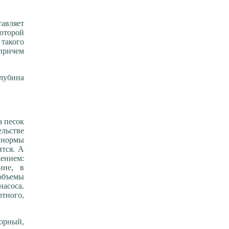
тавляет
оторой
 такого
 причем
лубина
а песок
ельстве
е нормы
ится. А
жением:
ине, в
 объемы
асоса.
тного,
порный,