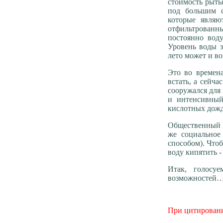
стоимость рытья
под большим с
которые являю
отфильтрованны
постоянно воду
Уровень воды з
лето может и во
Это во времен
встать, а сейч
сооружался для
и интенсивный
кислотных дожд
Общественный к
же социальное
способом). Что
воду кипятить -
Итак, голосу
возможностей
При цитировании