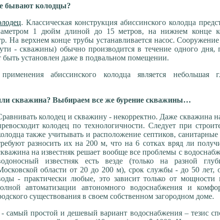
е бывают колодцы?
олодец
. Классическая конструкция абиссинского колодца предс
иаметром 1 дюйм длиной до 15 метров, на нижнем конце к
тр. На верхнем конце трубы устанавливается насос. Сооружение
сути - скважины) обычно производится в течение одного дня,
 быть установлен даже в подвальном помещении.
применения абиссинского колодца является небольшая г
или скважина? Выбираем все же бурение скважины…
Сравнивать колодец и скважину - некорректно. Даже скважина н
превосходит колодец по технологичности. Следует при строит
колодца также учитывать и расположение септиков, санитарны
требуют разносить их на 200 м, что на 6 сотках вряд ли получ
скважина на известняк решает вообще все проблемы с водоснаб
водоносный известняк есть везде (только на разной глуб
Московской области от 20 до 200 м), срок службы - до 50 лет,
воды - практически любые, это зависит только от мощности н
олной автоматизации автономного водоснабжения и комфор
родского существования в своем собственном загородном доме.
ц - самый простой и дешевый вариант водоснабжения – тезис с