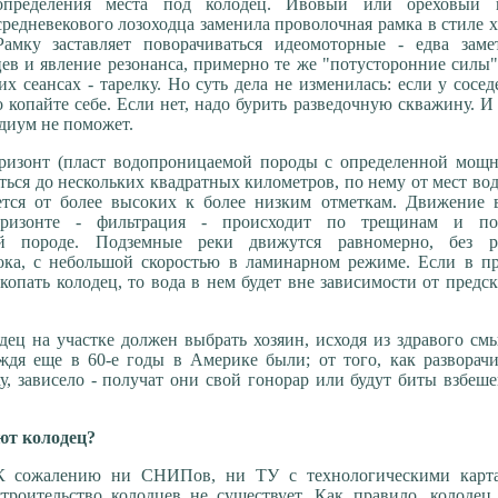
определения места под колодец. Ивовый или ореховый 
средневекового лозоходца заменила проволочная рамка в стиле х
Рамку заставляет поворачиваться идеомоторные - едва заме
ев и явление резонанса, примерно те же "потусторонние силы"
х сеансах - тарелку. Но суть дела не изменилась: если у сосед
 копайте себе. Если нет, надо бурить разведочную скважину. И
едиум не поможет.
ризонт (пласт водопроницаемой породы с определенной мощн
ться до нескольких квадратных километров, по нему от мест во
ется от более высоких к более низким отметкам. Движение 
оризонте - фильтрация - происходит по трещинам и п
ей породе. Подземные реки движутся равномерно, без р
ока, с небольшой скоростью в ламинарном режиме. Если в пр
копать колодец, то вода в нем будет вне зависимости от предс
дец на участке должен выбрать хозяин, исходя из здравого см
ждя еще в 60-е годы в Америке были; от того, как разворач
ху, зависело - получат они свой гонорар или будут биты взбе
ют колодец?
К сожалению ни СНИПов, ни ТУ с технологическими карт
строительство колодцев не существует. Как правило, колодец