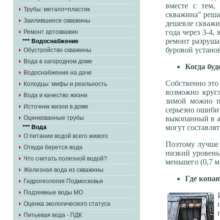
вместе с тем,
Трубы: металл+пластик
скважина" реша
Заилившиеся скважины
дешевле скважин
года через 3-4,
Ремонт артскважин
ремонт разруша
*** Водоснабжение
буровой установ
Обустройство скважины
Вода в загородном доме
Когда буд
Водоснабжение на даче
Собственно это 
Колодцы: мифы и реальность
возможно кругл
Вода и качество жизни
зимой можно п
Источник жизни в доме
серьезно ошибит
выкопанный в а
Оцинкованные трубы
могут составлять
*** Вода
О питании водой всего живого
Поэтому лучше 
Откуда берется вода
низкий уровень
Что считать полезной водой?
меньшего (0,7 м
Железная вода из скважины
Где копа
Гидрогеология Подмосковья
Подземные воды МО
Оценка экологического статуса
Питьевая вода - ПДК