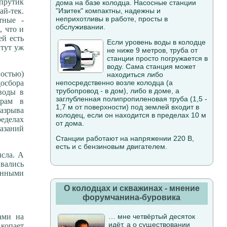
прутик
дома на базе колодца. Насосные станции
ай-тек.
"Изитек" компактны, надежны и
неприхотливы в работе, просты в
тные -
обслуживании.
, что и
ей есть
Если уровень воды в колодце
 тут уж
не ниже 9 метров, труба от
станции просто погружается в
воду. Сама станция может
остью)
находиться либо
досбора
непосредственно возле колодца (а
трубопровод - в дом), либо в доме, а
воды в
заглубленная полипропиленовая труба (1,5 -
орам в
1,7 м от поверхности) под землей входит в
азрыва
колодец, если он находится в пределах 10 м
еделах
от дома.
казаний
Станции работают на напряжении 220 В,
есть и с бензиновым двигателем.
ысла. А
ивались
шенными
О колодцах и скважинах - мнение
форумчанина-буровика
ами на
… мне четвёртый десяток
идёт, а о существовании
 копает