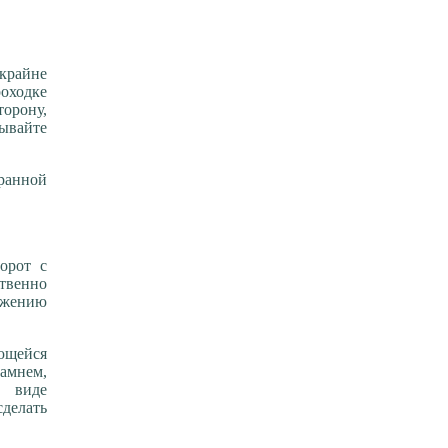
 крайне
роходке
торону,
бывайте
ранной
орот с
ственно
ружению
ющейся
амнем,
в виде
сделать