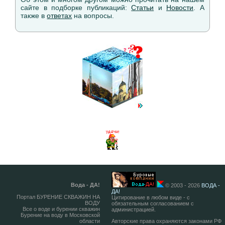
сайте в подборке публикаций:
Статьи
и
Новости
. А
также в
ответах
на вопросы.
Вода - ДА!
© 2003 - 2026
ВОДА -
ДА!
Портал БУРЕНИЕ СКВАЖИН НА
Цитирование в любом виде - с
ВОДУ
обязательным согласованием с
Все о воде и бурении скважин
администрацией.
Бурение на воду в Московской
области
Авторские права охраняются законами РФ