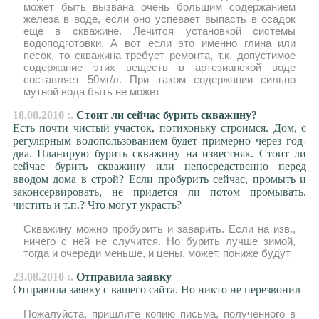
может быть вызвана очень большим содержанием
железа в воде, если оно успевает выпасть в осадок
еще в скважине. Лечится установкой системы
водоподготовки. А вот если это именно глина или
песок, то скважина требует ремонта, т.к. допустимое
содержание этих веществ в артезианской воде
составляет 50мг/л. При таком содержании сильно
мутной вода быть не может
18.08.2010 :.
Стоит ли сейчас бурить скважину?
Есть почти чистый участок, потихоньку строимся. Дом, с
регулярным водопользованием будет примерно через год-
два. Планирую бурить скважину на известняк. Стоит ли
сейчас бурить скважину или непосредственно перед
вводом дома в строй? Если пробурить сейчас, промыть и
законсервировать, не придется ли потом промывать,
чистить и т.п.? Что могут украсть?
Скважину можно пробурить и заварить. Если на изв.,
ничего с ней не случится. Но бурить лучше зимой,
тогда и очереди меньше, и цены, может, пониже будут
23.08.2010 :.
Отправила заявку
Отправила заявку с вашего сайта. Но никто не перезвонил
Пожалуйста, пришлите копию письма, полученного в