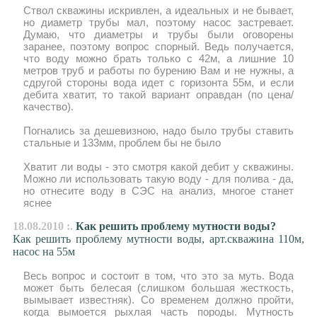
Ствол скважины искривлен, а идеальных и не бывает,
но диаметр трубы мал, поэтому насос застревает.
Думаю, что диаметры и трубы были оговорены
заранее, поэтому вопрос спорный. Ведь получается,
что воду можно брать только с 42м, а лишние 10
метров труб и работы по бурению Вам и не нужны, а
сдругой стороны вода идет с горизонта 55м, и если
дебита хватит, то такой вариант оправдан (по цена/
качество).
Погнались за дешевизною, надо было трубы ставить
стальные и 133мм, проблем бы не было
Хватит ли воды - это смотря какой дебит у скважины.
Можно ли использовать такую воду - для полива - да,
но отнесите воду в СЭС на анализ, многое станет
яснее
18.08.2010 :.
Как решить проблему мутности воды?
Как решить проблему мутности воды, арт.скважина 110м,
насос на 55м
Весь вопрос и состоит в том, что это за муть. Вода
может быть белесая (слишком большая жесткость,
вымывает известняк). Со временем должно пройти,
когда вымоется рыхлая часть породы. Мутность