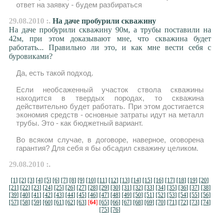
ответ на заявку - будем разбираться
29.08.2010 :.
На даче пробурили скважину
На даче пробурили скважину 90м, а трубы поставили на
42м, при этом доказывают мне, что скважина будет
работать... Правильно ли это, и как мне вести себя с
буровиками?
Да, есть такой подход.
Если необсаженный участок ствола скважины
находится в твердых породах, то скважина
действительно будет работать. При этом достигается
экономия средств - основные затраты идут на металл
трубы. Это - как бюджетный вариант.
Во всяком случае, в договоре, наверное, оговорена
гарантия? Для себя я бы обсадил скважину целиком.
29.08.2010 :.
[1]
[2]
[3]
[4]
[5]
[6]
[7]
[8]
[9]
[10]
[11]
[12]
[13]
[14]
[15]
[16]
[17]
[18]
[19]
[20]
[21]
[22]
[23]
[24]
[25]
[26]
[27]
[28]
[29]
[30]
[31]
[32]
[33]
[34]
[35]
[36]
[37]
[38]
[39]
[40]
[41]
[42]
[43]
[44]
[45]
[46]
[47]
[48]
[49]
[50]
[51]
[52]
[53]
[54]
[55]
[56]
[57]
[58]
[59]
[60]
[61]
[62]
[63]
[
64
]
[65]
[66]
[67]
[68]
[69]
[70]
[71]
[72]
[73]
[74]
[75]
[76]