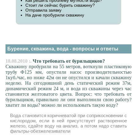
Как решить проблему мутности воды?
Стоит ли сейчас бурить скважину?
Отправила заявку
На даче пробурили скважину
Бурение, скважина, вода - вопросы и ответы
18.08.2010 :.
Что требовать от бурильщиков?
Скважину пробурили на 55 метров, воткнули пластиковую
трубу Ф125 мм, опустили насос производительностью
1куб./час, но ниже 42м он не опустился и качали скважину
неделю. На сегодняшний день статический режим 37м,
динамический режим 24 м, и вода из скважины через час
становится желтоватого цвета. Вопрос: что требовать от
бурильщиков, правильно ли они выполнили свою работу?
хватит ли воды? можно ли использовать такую воду?
Вода становится коричневатой при соприкосновении с
кислородом, если в ней присутствует растворенное
железо, сдайте воду на анализ, а потом надо ставить
фильтры-обезжелезиватели