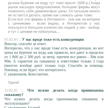
ручное бурение на воду тут тоже просят 1600 р.) Когда
рынок насыщен предложением, большие фирмы могут
позволить себе демпинговые цены. Остальным ничего
не остается делать, кроме как снижать цены тоже.
Если все эти фирмы в Интернете - они как на витрине
с ценниками - всем видны, а Интернетом у нас
пользуется большое количество людей, у них - выбор,
и тут с ценами не побалуешь...
07.02.05 :.
У нас вроде тоже есть конкуренция
Виктор, спасибо за ответ.
Интересно, что у нас вроде тоже есть конкуренция, но вот
цены на бурение на воду, как правило, все дают в пределах
от 1 800 до 2 300 руб. за метр, причем все равно - 30м или
90м. А гарантия на скважину в известняке только 2 года
(многие вообще дают только год). Cпасибо за помощь.
Напишу, если будет, что интересного.
С уважением, Константин.
Удачи!
11.02.05 :.
Что нужно делать когда принимаешь
скважину?
Что нужно делать когда принимаешь скважину в
эксплуатацию?
С уважением Андрей