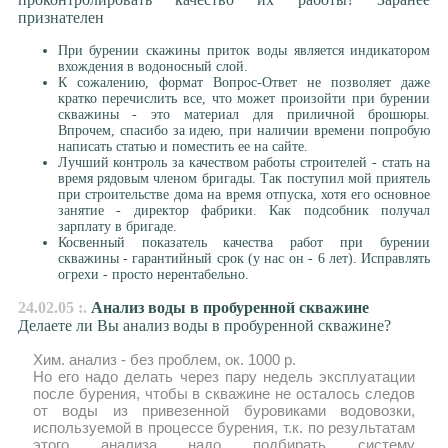
признателен
При бурении скажины приток воды является индикатором
вхождения в водоносный слой.
К сожалению, формат Вопрос-Ответ не позволяет даже
кратко перечислить все, что может произойти при бурении
скважины - это материал для приличной брошюры.
Впрочем, спасибо за идею, при наличии времени попробую
написать статью и поместить ее на сайте.
Лучший контроль за качеством работы строителей - стать на
время рядовым членом бригады. Так поступил мой приятель
при строительстве дома на время отпуска, хотя его основное
занятие - директор фабрики. Как подсобник получал
зарплату в бригаде.
Косвенный показатель качества работ при бурении
скважины - гарантийный срок (у нас он - 6 лет). Исправлять
огрехи - просто нерентабельно.
24.02.05 :.
Анализ воды в пробуренной скважине
Делаете ли Вы анализ воды в пробуренной скважине?
Хим. анализ - без проблем, ок. 1000 р.
Но его надо делать через пару недель эксплуатации
после бурения, чтобы в скважине не осталось следов
от воды из привезенной буровиками водовозки,
используемой в процессе бурения, т.к. по результатам
этого анализа надо подбирать систему