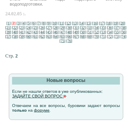
водоподготовки.
24.02.05 :.
[1]
[
2
]
[3]
[4]
[5]
[6]
[7]
[8]
[9]
[10]
[11]
[12]
[13]
[14]
[15]
[16]
[17]
[18]
[19]
[20]
[21]
[22]
[23]
[24]
[25]
[26]
[27]
[28]
[29]
[30]
[31]
[32]
[33]
[34]
[35]
[36]
[37]
[38]
[39]
[40]
[41]
[42]
[43]
[44]
[45]
[46]
[47]
[48]
[49]
[50]
[51]
[52]
[53]
[54]
[55]
[56]
[57]
[58]
[59]
[60]
[61]
[62]
[63]
[64]
[65]
[66]
[67]
[68]
[69]
[70]
[71]
[72]
[73]
[74]
[75]
[76]
Стр.
2
Новые вопросы
Если не нашли ответов в уже опубликованных:
ЗАДАЙТЕ СВОЙ ВОПРОС
Отвечаем на все вопросы, буровики задают вопросы
только
на
форуме
.