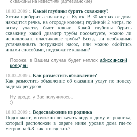
скважины на известняк (артезианские)
18.03.2009 :.
Какой глубины бурить скважину?
Хотим пробурить скважину, г. Курск. В 30 метрах от дома
находится речка, на огороде колодец глубиной 2 метра, по
всему участку бьют ключи. Какой глубины бурить
скважину, какой диаметр трубы посоветуете, можно ли
использовать пластиковые трубы? Всегда ли необходимо
устанавливать погружной насос, или можно обойтись
иными способами, подскожите какими?
Похоже, в Вашем случае будет неплох
абиссинский
колодец
18.03.2009 :.
Как разместить объявление?
Как разместить объявление об оказании услуг по поиску
водных ресурсов
Ну, вроде, у Вас получилось..
:)
18.03.2009 :.
Водоснабжение из родника
Подскажите, возможно ли качать воду к дому из родника,
который расположен в овраге ниже уровня дома где-то
метров на 6-8. как это сделать?