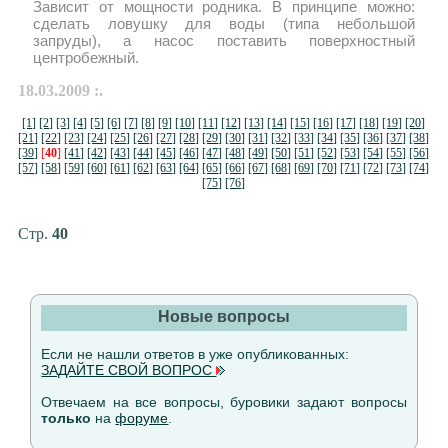
Зависит от мощности родника. В принципе можно:
сделать ловушку для воды (типа небольшой
запруды), а насос поставить поверхностный
центробежный.
18.03.2009 :.
[1]
[2]
[3]
[4]
[5]
[6]
[7]
[8]
[9]
[10]
[11]
[12]
[13]
[14]
[15]
[16]
[17]
[18]
[19]
[20]
[21]
[22]
[23]
[24]
[25]
[26]
[27]
[28]
[29]
[30]
[31]
[32]
[33]
[34]
[35]
[36]
[37]
[38]
[39]
[
40
]
[41]
[42]
[43]
[44]
[45]
[46]
[47]
[48]
[49]
[50]
[51]
[52]
[53]
[54]
[55]
[56]
[57]
[58]
[59]
[60]
[61]
[62]
[63]
[64]
[65]
[66]
[67]
[68]
[69]
[70]
[71]
[72]
[73]
[74]
[75]
[76]
Стр.
40
Новые вопросы
Если не нашли ответов в уже опубликованных:
ЗАДАЙТЕ СВОЙ ВОПРОС
Отвечаем на все вопросы, буровики задают вопросы
только
на
форуме
.