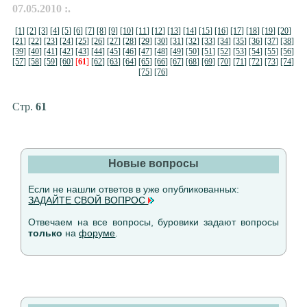
07.05.2010 :.
[1]
[2]
[3]
[4]
[5]
[6]
[7]
[8]
[9]
[10]
[11]
[12]
[13]
[14]
[15]
[16]
[17]
[18]
[19]
[20]
[21]
[22]
[23]
[24]
[25]
[26]
[27]
[28]
[29]
[30]
[31]
[32]
[33]
[34]
[35]
[36]
[37]
[38]
[39]
[40]
[41]
[42]
[43]
[44]
[45]
[46]
[47]
[48]
[49]
[50]
[51]
[52]
[53]
[54]
[55]
[56]
[57]
[58]
[59]
[60]
[
61
]
[62]
[63]
[64]
[65]
[66]
[67]
[68]
[69]
[70]
[71]
[72]
[73]
[74]
[75]
[76]
Стр.
61
Новые вопросы
Если не нашли ответов в уже опубликованных:
ЗАДАЙТЕ СВОЙ ВОПРОС
Отвечаем на все вопросы, буровики задают вопросы
только
на
форуме
.