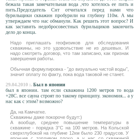
бежала такая замечательная вода ,что хотелось ее пить и
пить.Председатель Снт отчитался перед нами что
бурильщики скважин пробурили на глубину 110м. А мы
утверждаем что нас обманули. Как решить этот вопрос? И
как заставить недобросовестных бурильщиков закончить
дело до конца.
Надо приглашать геофизиков для обследования
скважины, но это удовольствие не из дешевых. И
надо смотреть договор, что там записано, как признак
завершения работы.
Обычная формулировка - "до визуально чистой воды",
значит оплату по факту, пока вода таковой не станет.
29.04.2010 :.
Был в японии
был в японии. там если скважина 1200 метров то вода
+28С. все сауна строят по такому принципу. экономия... а у
нас как с этим? возможно?
Да, на Камчатке.
Скважины даже покороче будут:)
А вообще, среднее повышение температуры в
скважине - порядка 3°С на 100 метров. На Кольской
сверхглубокой на глубине 12км было 230 градусов. У
японцев с топливом плохо, а у нас со скважиной