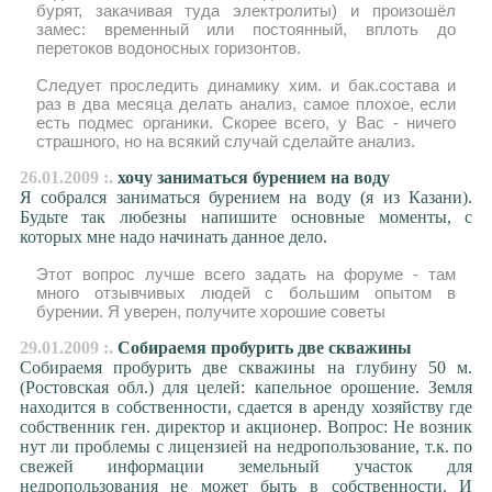
бурят, закачивая туда электролиты) и произошёл
замес: временный или постоянный, вплоть до
перетоков водоносных горизонтов.
Следует проследить динамику хим. и бак.состава и
раз в два месяца делать анализ, самое плохое, если
есть подмес органики. Скорее всего, у Вас - ничего
страшного, но на всякий случай сделайте анализ.
26.01.2009 :.
хочу заниматься бурением на воду
Я собрался заниматься бурением на воду (я из Казани).
Будьте так любезны напишите основные моменты, с
которых мне надо начинать данное дело.
Этот вопрос лучше всего задать на форуме - там
много отзывчивых людей с большим опытом в
бурении. Я уверен, получите хорошие советы
29.01.2009 :.
Собираемя пробурить две скважины
Собираемя пробурить две скважины на глубину 50 м.
(Ростовская обл.) для целей: капельное орошение. Земля
находится в собственности, сдается в аренду хозяйству где
собственник ген. директор и акционер. Вопрос: Не возник
нут ли проблемы с лицензией на недропользование, т.к. по
свежей информации земельный участок для
недропользования не может быть в собственности. И