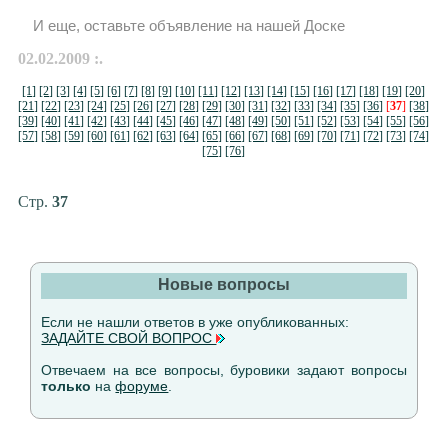
И еще, оставьте объявление на нашей Доске
02.02.2009 :.
[1]
[2]
[3]
[4]
[5]
[6]
[7]
[8]
[9]
[10]
[11]
[12]
[13]
[14]
[15]
[16]
[17]
[18]
[19]
[20]
[21]
[22]
[23]
[24]
[25]
[26]
[27]
[28]
[29]
[30]
[31]
[32]
[33]
[34]
[35]
[36]
[
37
]
[38]
[39]
[40]
[41]
[42]
[43]
[44]
[45]
[46]
[47]
[48]
[49]
[50]
[51]
[52]
[53]
[54]
[55]
[56]
[57]
[58]
[59]
[60]
[61]
[62]
[63]
[64]
[65]
[66]
[67]
[68]
[69]
[70]
[71]
[72]
[73]
[74]
[75]
[76]
Стр.
37
Новые вопросы
Если не нашли ответов в уже опубликованных:
ЗАДАЙТЕ СВОЙ ВОПРОС
Отвечаем на все вопросы, буровики задают вопросы
только
на
форуме
.