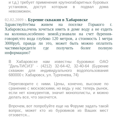
и т.д.) требует применения крупногабаритных буровых
установок, доступ которым в подвал дома
невозможен.
02.02.2009 :.
Бурение скважин в Хабаровске
Здравствуйте!мы живем на поселке Горького г.
Хабаровска,очень хочеться иметь в доме воду а не ездить
на колонки,особенно зимой,узнавали на счет бурения-
говорят,что вода глубоко 120 метров, а стоимость 1 метра
3000руб, правда ли это, может быть можно оплатить
частями/кредит/и где получить более полную
информацию?
В Хабаровске нам известны буровики: ОАО
"ДальТИСИЗ" - (4212) 32-64-42, 32-40-64 (Бурение
скважин для индивидуального водопользования
680000 г. Хабаровск, ул. Тургенева, 74)
Переговорите с ними. Цены, конечно, высокие по
сранению с московскими, но ведь у нас теперь рынок,
если нет конкурентов, значит монополисты, и можно
делать все, что захочется.
Впрочем, вот попробуйте еще на Форуме задать такой
вопрос, может кто из буровиков из Ваших мест
отзовется...