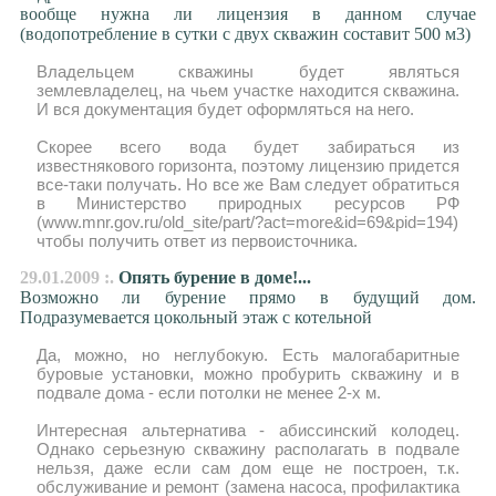
вообще нужна ли лицензия в данном случае
(водопотребление в сутки с двух скважин составит 500 м3)
Владельцем скважины будет являться
землевладелец, на чьем участке находится скважина.
И вся документация будет оформляться на него.
Скорее всего вода будет забираться из
известнякового горизонта, поэтому лицензию придется
все-таки получать. Но все же Вам следует обратиться
в Министерство природных ресурсов РФ
(www.mnr.gov.ru/old_site/part/?act=more&id=69&pid=194)
чтобы получить ответ из первоисточника.
29.01.2009 :.
Опять бурение в доме!...
Возможно ли бурение прямо в будущий дом.
Подразумевается цокольный этаж с котельной
Да, можно, но неглубокую. Есть малогабаритные
буровые установки, можно пробурить скважину и в
подвале дома - если потолки не менее 2-х м.
Интересная альтернатива - абиссинский колодец.
Однако серьезную скважину располагать в подвале
нельзя, даже если сам дом еще не построен, т.к.
обслуживание и ремонт (замена насоса, профилактика