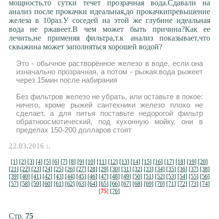
мощность,то сутки течет прозрачная вода.Сдавали на
анализ после прокачки идеальная,до прокачкипревышение
железа в 10раз.У соседей на этой же глубине идеальная
вода не ржавеет.В чем может быть причина?Как ее
лечить,не применяя фильтра,т.к анализ показывает,что
скважина может заполняться хорошей водой?
Это - обычное растворённое железо в воде, если она
изначально прозрачная, а потом - рыжая.вода рыжеет
через 15мин после набирания
Без фильтров железо не убрать, или оставьте в покое:
ничего, кроме рыжей сантехники железо плохо не
сделает, а для питья поставьте недорогой фильтр
обратноосмотический, под кухонную мойку, они в
пределах 150-200 долларов стоят
22.03.2016 :.
[1]
[2]
[3]
[4]
[5]
[6]
[7]
[8]
[9]
[10]
[11]
[12]
[13]
[14]
[15]
[16]
[17]
[18]
[19]
[20]
[21]
[22]
[23]
[24]
[25]
[26]
[27]
[28]
[29]
[30]
[31]
[32]
[33]
[34]
[35]
[36]
[37]
[38]
[39]
[40]
[41]
[42]
[43]
[44]
[45]
[46]
[47]
[48]
[49]
[50]
[51]
[52]
[53]
[54]
[55]
[56]
[57]
[58]
[59]
[60]
[61]
[62]
[63]
[64]
[65]
[66]
[67]
[68]
[69]
[70]
[71]
[72]
[73]
[74]
[
75
]
[76]
Стр.
75