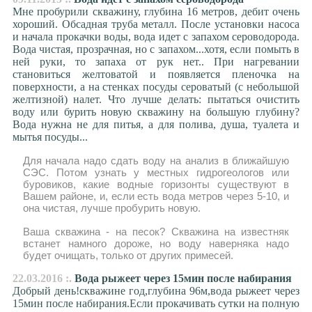
Мне пробурили скважину, глубина 16 метров, дебит очень
хороший. Обсадная труба металл. После установки насоса
и начала прокачки воды, вода идет с запахом сероводорода.
Вода чистая, прозрачная, но с запахом...хотя, если помыть в
ней руки, то запаха от рук нет.. При нагревании
становиться желтоватой и появляется пленочка на
поверхности, а на стенках посуды сероватый (с небольшой
желтизной) налет. Что лучше делать: пытаться очистить
воду или бурить новую скважину на большую глубину?
Вода нужна не для питья, а для полива, душа, туалета и
мытья посуды...
Для начала надо сдать воду на анализ в ближайшую
СЭС. Потом узнать у местных гидрогеологов или
буровиков, какие водные горизонты существуют в
Вашем районе, и, если есть вода метров через 5-10, и
она чистая, лучше пробурить новую.
Ваша скважина - на песок? Скважина на известняк
встанет намного дороже, но воду наверняка надо
будет очищать, только от других примесей.
22.03.2016 :.
Вода рыжеет через 15мин после набирания
Добрый день!скважине год,глубина 96м,вода рыжеет через
15мин после набирания.Если прокачивать сутки на полную