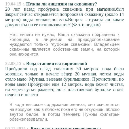
19.04.15 :.
Нужна ли лицензия на скважину?
20 лет назад пробурена скважина при магазине,был
закрыт,сейчас открывается,попробовал скважину (около 14
метров) воды меньше,но есть.Вопрос - нужны ли какие
документы на ее использование? (Ф.з. о недрах)
Нет, ничего не нужно, Ваша скважина приравнена к
колодцам, в лицензии на природопользование
нуждаются только глубокие скважины. Владельцем
скважины является собственник земли, на которой
она находится.
22.08.15 :.
Вода становится коричневой
Пробурили год назад скважину 30 метров. вода была
хорошая, только в начале вёдер 20 мутная. летом воды
стало мало. Мутная. вызвала бурильщиков. Прочистили. но
воды мало.Пробурили ещё 12 метров. вода бежит чистая,
но через сутки ржавеет, но в пластиковой бутылке стоит
неделю и нечего
В воде высокое содержание железа, оно окисляется
на воздухе, как в яблоке: пока его не откусишь, яблоко
внутри белое, а потом темнеет. Нужны фильтры-
обезжелезиватели.
09.11.2015 :.
Вода идет с запахом сероводорода