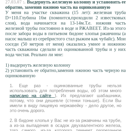
27.03.07 :.
Выдернуть железную колонну и установить ее
обратно, заменив нжнюю часть на оцинкованную
У меня на участке скважина (15 лет): железная труба
D=110.Глубина 16м (помнится,проходили 2 известковых
слоя), вода начинается на 13-14м.Т.е. нижняя часть
железной трубы постоянно в воде и РЖАВЕЕТ. Из-за этого
после забора воды в питьевом бидоне хлопья ржавчины (а
насос малыш из серебристого стал рыжим как чубайс). Мои
соседи (50 метров от меня) оказались умнее и нижнюю
часть скважины сделали из оцинкованной трубы и у них
вода чистая. Реально ли мне:
1) выдернуть железную колонну
2) установить ее обратно,заменив нжнюю часть черную на
оцинкованную
1. Еще раз - оцинкованные трубы нельзя
использовать для потребления воды, об этом много
написано на сайте
). Их предлагают шабашники,
потому, что они дешевле (стенки тоньше). Если Вы
имели в виду пищевую нержавейку - дело другое, но
это очень дорого.
2. В бидоне хлопья у Вас не из-за ржавчины на трубе,
а из-за выпадения в осадок двухвалентного железа,
того самого, из-за которого темнеет разрезанное