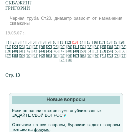
СКВАЖИН?
ГРИГОРИЙ
Черная труба Ст20, диаметр зависит от назначения
скважины
19.05.07 :.
[1]
[2]
[3]
[4]
[5]
[6]
[7]
[8]
[9]
[10]
[11]
[12]
[
13
]
[14]
[15]
[16]
[17]
[18]
[19]
[20]
[21]
[22]
[23]
[24]
[25]
[26]
[27]
[28]
[29]
[30]
[31]
[32]
[33]
[34]
[35]
[36]
[37]
[38]
[39]
[40]
[41]
[42]
[43]
[44]
[45]
[46]
[47]
[48]
[49]
[50]
[51]
[52]
[53]
[54]
[55]
[56]
[57]
[58]
[59]
[60]
[61]
[62]
[63]
[64]
[65]
[66]
[67]
[68]
[69]
[70]
[71]
[72]
[73]
[74]
[75]
[76]
Стр.
13
Новые вопросы
Если не нашли ответов в уже опубликованных:
ЗАДАЙТЕ СВОЙ ВОПРОС
Отвечаем на все вопросы, буровики задают вопросы
только
на
форуме
.