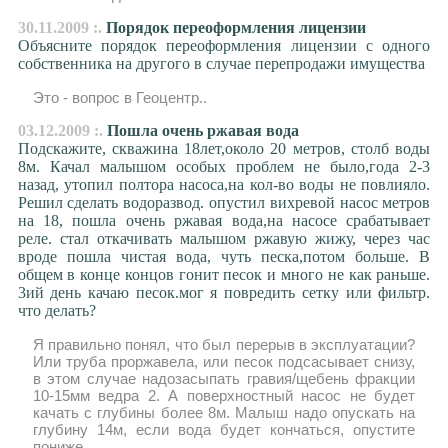
30.11.2009 :.
Порядок переоформления лицензии
Объясните порядок переоформления лицензии с одного
собственника на другого в случае перепродажи имущества
Это - вопрос в Геоцентр..
03.12.2009 :.
Пошла очень ржавая вода
Подскажите, скважина 18лет,около 20 метров, столб воды
8м. Качал малышом особых проблем не было,года 2-3
назад, утопил полтора насоса,на кол-во воды не повлияло.
Решил сделать водоразвод. опустил вихревой насос метров
на 18, пошла очень ржавая вода,на насосе срабатывает
реле. стал откачивать малышом ржавую жижу, через час
вроде пошла чистая вода, чуть песка,потом больше. В
общем в конце концов гонит песок и много не как раньше.
3ий день качаю песок.мог я повредить сетку или фильтр.
что делать?
Я правильно понял, что был перерыв в эксплуатации?
Или труба проржавела, или песок подсасывает снизу,
в этом случае надозасыпать гравия/щебень фракции
10-15мм ведра 2. А поверхностный насос не будет
качать с глубины более 8м. Малыш надо опускать на
глубину 14м, если вода будет кончаться, опустите
пониже..