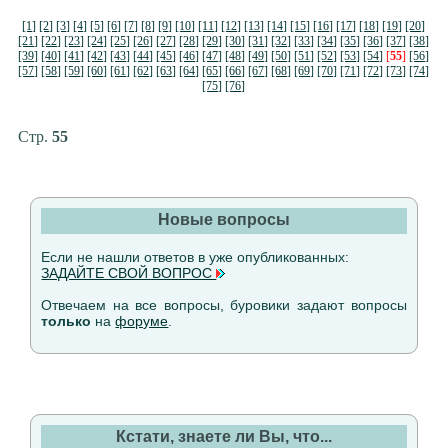
[1]
[2]
[3]
[4]
[5]
[6]
[7]
[8]
[9]
[10]
[11]
[12]
[13]
[14]
[15]
[16]
[17]
[18]
[19]
[20]
[21]
[22]
[23]
[24]
[25]
[26]
[27]
[28]
[29]
[30]
[31]
[32]
[33]
[34]
[35]
[36]
[37]
[38]
[39]
[40]
[41]
[42]
[43]
[44]
[45]
[46]
[47]
[48]
[49]
[50]
[51]
[52]
[53]
[54]
[
55
]
[56]
[57]
[58]
[59]
[60]
[61]
[62]
[63]
[64]
[65]
[66]
[67]
[68]
[69]
[70]
[71]
[72]
[73]
[74]
[75]
[76]
Стр.
55
Новые вопросы
Если не нашли ответов в уже опубликованных:
ЗАДАЙТЕ СВОЙ ВОПРОС
Отвечаем на все вопросы, буровики задают вопросы
только
на
форуме
.
Кстати, знаете ли Вы, что...