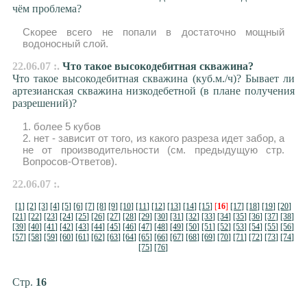
чём проблема?
Скорее всего не попали в достаточно мощный
водоносный слой.
22.06.07 :.
Что такое высокодебитная скважина?
Что такое высокодебитная скважина (куб.м./ч)? Бывает ли
артезианская скважина низкодебетной (в плане получения
разрешений)?
1. более 5 кубов
2. нет - зависит от того, из какого разреза идет забор, а
не от производительности (см. предыдущую стр.
Вопросов-Ответов).
22.06.07 :.
[1]
[2]
[3]
[4]
[5]
[6]
[7]
[8]
[9]
[10]
[11]
[12]
[13]
[14]
[15]
[
16
]
[17]
[18]
[19]
[20]
[21]
[22]
[23]
[24]
[25]
[26]
[27]
[28]
[29]
[30]
[31]
[32]
[33]
[34]
[35]
[36]
[37]
[38]
[39]
[40]
[41]
[42]
[43]
[44]
[45]
[46]
[47]
[48]
[49]
[50]
[51]
[52]
[53]
[54]
[55]
[56]
[57]
[58]
[59]
[60]
[61]
[62]
[63]
[64]
[65]
[66]
[67]
[68]
[69]
[70]
[71]
[72]
[73]
[74]
[75]
[76]
Стр.
16