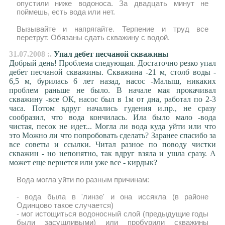
опустили ниже водоноса. За двадцать минут не
поймешь, есть вода или нет.
Вызывайте и напрягайте. Терпение и труд все
перетрут. Обязаны сдать скважину с водой.
31.07.2008 :.
Упал дeбет песчаной скважины
Добрый день! Проблема следующая. Достаточно резко упал
дeбет песчаной скважины. Скважина -21 м, столб воды -
6,5 м, бурилась 6 лет назад, насос -Малыш, никаких
проблем раньше не было. В начале мая прокачивал
скважину -все ОК, насос был в 1м от дна, работал по 2-3
часа. Потом вдруг начались гудения и.пр., не сразу
сообразил, что вода кончилась. Ила было мало -вода
чистая, песок не идет... Могла ли вода куда уйти или что
это Можно ли что попробовать сделать? Заранее спасибо за
все советы и ссылки. Читал разное по поводу чистки
скважин - но непонятно, так вдруг взяла и ушла сразу. А
может еще вернется или уже все - кирдык?
Вода могла уйти по разным причинам:
- вода была в 'линзе' и она иссякла (в районе
Одинцово такое случается)
- мог истощиться водоносный слой (предыдущие годы
были засушливыми) или пробурили скважины