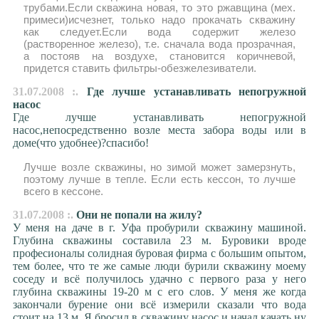
трубами.Если скважина новая, то это ржавщина (мех.
примеси)исчезнет, только надо прокачать скважину
как следует.Если вода содержит железо
(растворенное железо), т.е. сначала вода прозрачная,
а постояв на воздухе, становится коричневой,
придется ставить фильтры-обезжелезиватели.
31.07.2008 :.
Где лучше устанавливать непогружной
насос
Где лучше устанавливать непогружной
насос,непосредственно возле места забора воды или в
доме(что удобнее)?спасибо!
Лучше возле скважины, но зимой может замерзнуть,
поэтому лучше в тепле. Если есть кессон, то лучше
всего в кессоне.
31.07.2008 :.
Они не попали на жилу?
У меня на даче в г. Уфа пробурили скважину машиной.
Глубина скважины составила 23 м. Буровики вроде
професионалы солидная буровая фирма с большим опытом,
тем более, что те же самые люди бурили скважину моему
соседу и всё получилось удачно с первого раза у него
глубина скважины 19-20 м с его слов. У меня же когда
закончали бурение они всё измерили сказали что вода
стоит на 13 м. Я бросил в скважину насос и начал качать ну