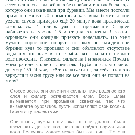
естественно сначала всё шло без проблем так как была вода
которую они закачивали при бурении. Мы вместе постояли
примерно минут 20 посмотрели как вода бежит и они
уехали спустя примерно ещё 20 минут вода практически
закончалась. И теперь уже на протяжении 5 дней
набирается на уровне 1,5 м от дна скважены. Я званил
буровикам они обещали приехать доделывать. Но меня
мучает вопрос они говорят что шлам не выходил при
бурении куда то пропадал и они объясняют отсутствие
воды тем что шлам в итоге забил весь фильтр и не даёт
воде проходить. Я измерил фильтр на 1 м заилился. Почва в
моём районе сильно глинистая. Труба и фильтр метал
диаметр 159. Я хочу всё таки выяснить для себя шлам это
вернулся и забил трубу или же всё таки они не попали на
жилу?
Скорее всего, они опустили фильтр ниже водоносного
слоя и фильтр затягивается илом. Весь шлам
вымывается при промывке скважины, так что
вызывайте буровиков, пусть исправляют свои косяки.
Гарантия у Вас есть же!
Они правы, нужна промывка, но они должны были
промывать до тех пор, пока не пойдет нормальная
вода. Белая как молоко может быть от глины. Т.е. они