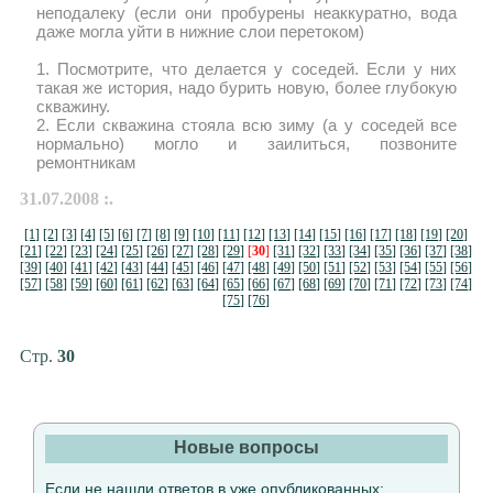
неподалеку (если они пробурены неаккуратно, вода
даже могла уйти в нижние слои перетоком)
1. Посмотрите, что делается у соседей. Если у них
такая же история, надо бурить новую, более глубокую
скважину.
2. Если скважина стояла всю зиму (а у соседей все
нормально) могло и заилиться, позвоните
ремонтникам
31.07.2008 :.
[1]
[2]
[3]
[4]
[5]
[6]
[7]
[8]
[9]
[10]
[11]
[12]
[13]
[14]
[15]
[16]
[17]
[18]
[19]
[20]
[21]
[22]
[23]
[24]
[25]
[26]
[27]
[28]
[29]
[
30
]
[31]
[32]
[33]
[34]
[35]
[36]
[37]
[38]
[39]
[40]
[41]
[42]
[43]
[44]
[45]
[46]
[47]
[48]
[49]
[50]
[51]
[52]
[53]
[54]
[55]
[56]
[57]
[58]
[59]
[60]
[61]
[62]
[63]
[64]
[65]
[66]
[67]
[68]
[69]
[70]
[71]
[72]
[73]
[74]
[75]
[76]
Стр.
30
Новые вопросы
Если не нашли ответов в уже опубликованных: