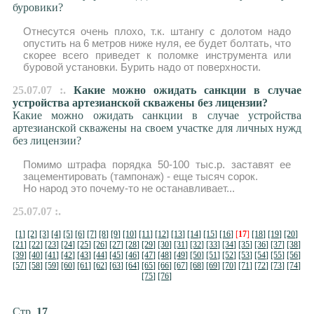
буровики?
Отнесутся очень плохо, т.к. штангу с долотом надо
опустить на 6 метров ниже нуля, ее будет болтать, что
скорее всего приведет к поломке инструмента или
буровой установки. Бурить надо от поверхности.
25.07.07 :.
Какие можно ожидать санкции в случае
устройства артезианской скважены без лицензии?
Какие можно ожидать санкции в случае устройства
артезианской скважены на своем участке для личных нужд
без лицензии?
Помимо штрафа порядка 50-100 тыс.р. заставят ее
зацементировать (тампонаж) - еще тысяч сорок.
Но народ это почему-то не останавливает...
25.07.07 :.
[1]
[2]
[3]
[4]
[5]
[6]
[7]
[8]
[9]
[10]
[11]
[12]
[13]
[14]
[15]
[16]
[
17
]
[18]
[19]
[20]
[21]
[22]
[23]
[24]
[25]
[26]
[27]
[28]
[29]
[30]
[31]
[32]
[33]
[34]
[35]
[36]
[37]
[38]
[39]
[40]
[41]
[42]
[43]
[44]
[45]
[46]
[47]
[48]
[49]
[50]
[51]
[52]
[53]
[54]
[55]
[56]
[57]
[58]
[59]
[60]
[61]
[62]
[63]
[64]
[65]
[66]
[67]
[68]
[69]
[70]
[71]
[72]
[73]
[74]
[75]
[76]
Стр.
17