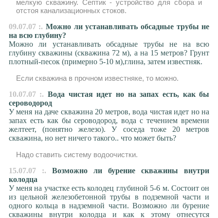
мелкую скважину. Септик - устройство для сбора и
отстоя канализационных стоков.
09.07.07 :.
Можно ли устанавливать обсадные трубы не
на всю глубину?
Можно ли устанавливать обсадные трубы не на всю
глубину скважины (скважина 72 м), а на 15 метров? Грунт
плотный-песок (примерно 5-10 м),глина, затем известняк.
Если скважина в прочном известняке, то можно.
10.07.07 :.
Вода чистая идет но на запах есть, как бы
сероводород
У меня на даче скважина 20 метров, вода чистая идет но на
запах есть как бы сероводород, вода с течением времени
желтеет, (понятно железо). У соседа тоже 20 метров
скважина, но нет ничего такого.. что может быть?
Надо ставить систему водоочистки.
15.07.07 :.
Возможно ли бурение скважины внутри
колодца
У меня на участке есть колодец глубиной 5-6 м. Состоит он
из цельной железобетонной трубы в подземной части и
одного кольца в надземной части. Возможно ли бурение
скважины внутри колодца и как к этому отнесутся