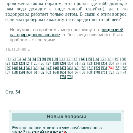
проложены таким образом, что пройдя где-то60 домов, к
нам вода доходит в виде тонкой струйки), да и то
водопровод работает только летом. В связи с этим вопрос,
если мы пробурим скважину, не навредит ли это общей?
Не думаю, но проблемы могут возникнуть с
лицензией
на природопользование
а без лицензии могут быть
проблемы с соседями..
16.11.2009 :.
[1]
[2]
[3]
[4]
[5]
[6]
[7]
[8]
[9]
[10]
[11]
[12]
[13]
[14]
[15]
[16]
[17]
[18]
[19]
[20]
[21]
[22]
[23]
[24]
[25]
[26]
[27]
[28]
[29]
[30]
[31]
[32]
[33]
[34]
[35]
[36]
[37]
[38]
[39]
[40]
[41]
[42]
[43]
[44]
[45]
[46]
[47]
[48]
[49]
[50]
[51]
[52]
[53]
[
54
]
[55]
[56]
[57]
[58]
[59]
[60]
[61]
[62]
[63]
[64]
[65]
[66]
[67]
[68]
[69]
[70]
[71]
[72]
[73]
[74]
[75]
[76]
Стр.
54
Новые вопросы
Если не нашли ответов в уже опубликованных:
ЗАДАЙТЕ СВОЙ ВОПРОС