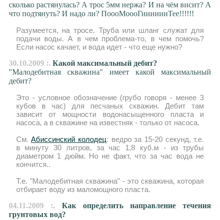
сколько растянулась? А трос 5мм нержа? И на чём висит? А
что подтянуть? И надо ли? ПоооМоооГииииииТее!!!!!!
Разумеется, на тросе. Труба или шланг служат для
подачи воды. А в чем проблема-то, в чем помочь?
Если насос качает, и вода идет - что еще нужно?
30.10.2009 :.
Какой максимальный дебит?
"Малодебитная скважина" имеет какой максимальный
дебит?
Это - условное обозначение (грубо говоря - менее 3
кубов в час) для песчаных скважин. Дебит там
зависит от мощности водонасыщенного пласта и
насоса, а в скважине на известняк - только от насоса.
См.
Абиссинский колодец
: ведро за 15-20 секунд, т.е.
в минуту 30 литров, за час 1,8 куб.м - из трубы
диаметром 1 дюйм. Но не факт, что за час вода не
кончится..
Т.е. "Малодебитная скважина" - это скважина, которая
отбирает воду из маломощного пласта.
04.11.2009 :.
Как определить направление течения
грунтовых вод?