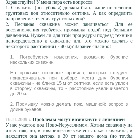
Здравствуйте! У меня пара есть вопросов
1. Скважина (неглубокая) должна быть выше по течению
грунтовых вод относительно септика. А как определить
направление течения грунтовых вод?
2. Песчаная скважина может заиливаться. Для ее
восстановления требуется промывка водой под большим
давлением. Нужен ли для этой процедуры подъезд техники
непосредственно к скважине или это можно сделать с
некоторого расстояния (~ 40 м)? Заранее спасибо!
1. Потребуются изыскания, возможно бурение
нескольких скважин.
На практике основные правила, которых следует
придерживаться при выборе места для бурения
скважины - не ближе 15 м от септика, если есть уклон
в сторону скважины, то - расстояние увеличивается
до 20 м.
2. Промывку можно делать пож. машиной: вопрос в
длине рукавов.
16.11.2009 :.
Проблемы могут возникнуть с лицензией
У нас участок под Ново-Иерусалимом. Хотим скважину на
известняк, но, в товариществе уже есть такая скважина, и
находится она метрах в 30 от нашего дома (но трубы