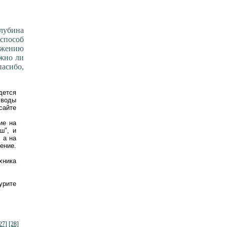
глубина
 способ
яжению
ожно ли
асибо,
дется
 воды
сайте
ие на
ш", и
 а на
ение.
хника
урите
27]
[28]