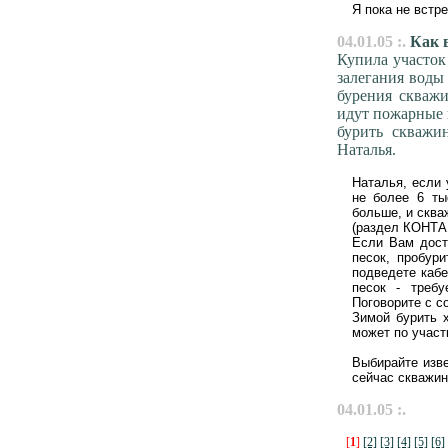
Я пока не встре
04.01.05 :.
Как в
Купила участок
залегания воды 
бурения скваж
идут пожарные 
бурить скважи
Наталья.
Наталья, если 
не более 6 ты
больше, и сква
(раздел КОНТА
Если Вам дост
песок, пробур
подведете кабе
песок - требу
Поговорите с с
Зимой бурить х
может по участ
Выбирайте изве
сейчас скважину
04.01.05 :.
[
1
]
[2]
[3]
[4]
[5]
[6]