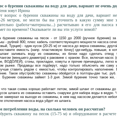
с о бурении скважины на воду для дачи, вариант не очень до
еня зовут Ирина
ет вопрос о бурении скважины на воду для дачи, вариант не
0-26 метров, не могли бы вы уточнить в какую сумму мне э
ательно (работа+материалы...) расчитываю я его для насоса
мет по времени? Оказываете ли вы эти услуги зимой?
а бурение скважины на песок - от 1150 до 2000 (ручное бурение) за
ш - рублей 800, плюс кабель соответствующего мощности насоса сече
вый, Турция) - один кусок (20-25 м) от насоса до верха скважины, друго
оставите емкость (напр. пластиковую бочку) где-нибудь повыше, в ко
шланг заливать воду из скважины, из бочки надо сделать отвод 
ангом (меньшего диаметра) к раковине с краном. Все, включая насос (
е, ВОДОЛЕЙ), сгоны, прокладки, хомуты и прочие причиндалы, легко 
ом рынке. Продавцы все подберут, надо только объяснить им саму 
учше ставить рядом с емкостью, чтобы контролировать наполнение. 
ние. Такое обустройство скважины обойдется в полторы-две тыс. руб.
. Бурение скважины займет 1-3 дня. Зимой бурение точно такое же, 
 что такая схема хорошо работает летом, зимой шланг от скважины до
кусок шланга из скважины оставить снаружи для набора воды в ведро. 
не замерзал на выходе из скважины, в нем над насосом делается небо
ле отключения насоса вода уйдет из шланга.
 потребления воды, на сколько человек он рассчитан?
урить скважину на песок (15-75 м) и оборудование в расчете