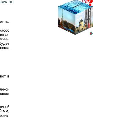
овек он
смета
насос
лная
ажины
будет
ачала
вот в
анной
рошел
щиной
9 мм,
ажины