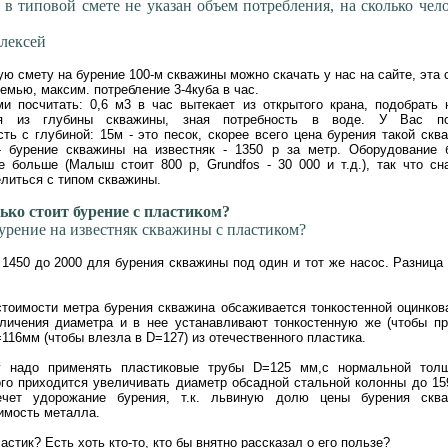
с в типовой смете не указан объем потребления, на сколько чел
лексей
ую смету на бурение 100-м скважины можно скачать у нас на сайте, эта 
семью, максим. потребление 3-4куба в час.
и посчитать: 0,6 м3 в час вытекает из открытого крана, подобрать 
я из глубины скважины, зная потребность в воде. У Вас по
ть с глубиной: 15м - это песок, скорее всего цена бурения такой скв
- бурение скважины на известняк - 1350 р за метр. Оборудование 
 больше (Малыш стоит 800 р, Grundfos - 30 000 и т.д.), так что сн
литься с типом скважины.
ко стоит бурение с пластиком?
бурение на известняк скважины с пластиком?
 1450 до 2000 для бурения скважины под один и тот же насос. Разница 
тоимости метра бурения скважина обсаживается тонкостенной оцинков
еличения диаметра и в нее устанавливают тонкостенную же (чтобы п
=116мм (чтобы влезла в D=127) из отечественного пластика.
у надо применять пластиковые трубы D=125 мм,с нормальной тол
ого приходится увеличивать диаметр обсадной стальной колонны до 15
ечет удорожание бурения, т.к. львиную долю цены бурения скв
имость металла.
стик? Есть хоть кто-то, кто бы внятно рассказал о его пользе?