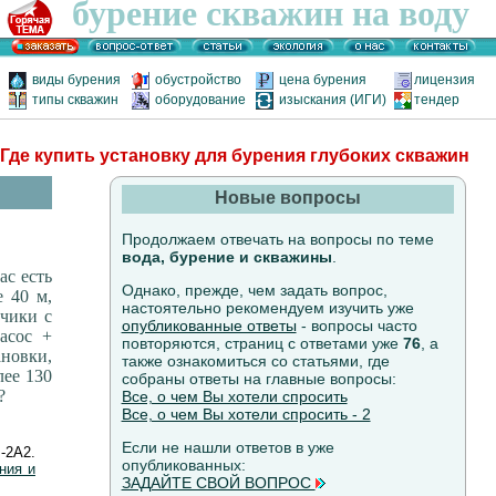
бурение скважин на воду
виды бурения
обустройство
цена бурения
лицензия
типы скважин
оборудование
изыскания (ИГИ)
тендер
 Где купить установку для бурения глубоких скважин
Новые вопросы
Продолжаем отвечать на вопросы по теме
вода, бурение и скважины
.
ас есть
Однако, прежде, чем задать вопрос,
е 40 м,
настоятельно рекомендуем изучить уже
зчики с
опубликованные ответы
- вопросы часто
асос +
повторяются, страниц с ответами уже
76
, а
ановки,
также ознакомиться со статьями, где
лее 130
собраны ответы на главные вопросы:
?
Все, о чем Вы хотели спросить
Все, о чем Вы хотели спросить - 2
Если не нашли ответов в уже
-2А2.
опубликованных:
ния и
ЗАДАЙТЕ СВОЙ ВОПРОС