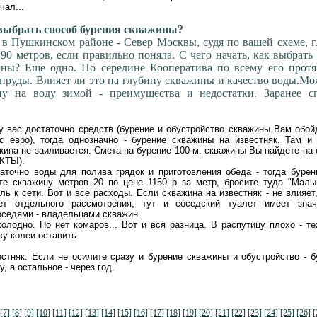
чал...
ыбрать способ бурения скважины?
 в Пушкинском районе - Север Москвы, судя по вашей схеме, 
90 метров, если правильно поняла. С чего начать, как выбрать
ины? Еще одно. По середине Кооператива по всему его прот
пруды. Влияет ли это на глубину скважины и качество воды.М
ну на воду зимой - преимущества и недостатки. Заранее сп
у вас достаточно средств (бурение и обустройство скважины Вам обой
с евро), тогда однозначно - бурение скважины на известняк. Там и
жина не заиливается. Смета на бурение 100-м. скважины Вы найдете на 
КТЫ).
аточно воды для полива грядок и приготовления обеда - тогда бурен
ите скважину метров 20 по цене 1150 р за метр, бросите туда "Малы
ль к сети. Вот и все расходы. Если скважина на известняк - не влияет,
ет отдельного рассмотрения, тут и соседский туалет имеет знач
оседями - владельцами скважин.
олодно. Но нет комаров... Вот и вся разница. В распутицу плохо - те
ку колеи оставить.
стняк. Если не осилите сразу и бурение скважины и обустройство - б
, а остальное - через год.
[7]
[8]
[9]
[10]
[11]
[12]
[13]
[14]
[15]
[16]
[17]
[18]
[19]
[20]
[21]
[22]
[23]
[24]
[25]
[26]
[