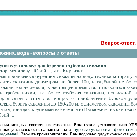
Вопрос-ответ.
ажина, вода - вопросы и ответы
упить установку для бурения глубоких скважин
тор, меня зовут Юрий ..., я из Киргизии.
мя я занимаюсь бурением скважин на воду. техника которая у н
урить скважину диаметром не более 100, и глубиной не боле
кважин мы не делали, в настоящее время стали появляться зака
и требованиями, т.е. более глубокая скважина, погружной н
.д. в связи с этим стал вопрос о приобретении буровой уст
воляла бурить скважины до 150-200 м, с диаметром скважины бо
нтам, иногда с крупными камнями. что Вы можете посоветовать
рий ...
ения мощных скважин на известняк Вам нужна установка типа УРБ
чных установок есть на нашем сайте:
Буровые установки - фото, описа
водителей
. Звоните производителям, Вам подробно дадут консультацию.