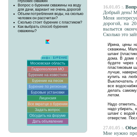
глубоких скважин
Вопрос о бурении скважины на воду
16.01.05 :.
Вопро
для дачи, вариант не очень дорогой
Добрый день! М
Объем потребления воды, на сколько
Меня интересу
человек он рассчитан?
Сколько стоит бурение с пластиком?
дорогой, на 2
Как выбрать способ бурения
выльется оконч
скважины?
Сколько это зай
Ирина, цены н
скважины, Малы
шланг (пластико
дома. В доме п
будете через 
Московская область
пластиковым шл
Гидрогеология МО
лучше, наверно
Бурение на известняк
купить на люб
Бурение на песок
Выключатель л
все водоснабже
Бурение по регионам
делать самому
Буровые установки
летом.
Лицензия
Все вкратце о бурении
Надо отметить,
надо убирать, 
Задать вопрос
шланг с водой 
Обсудить на форуме
отверстие. Пос
Дать объявление
27.01.05 :.
Объем
Мне нужно проб