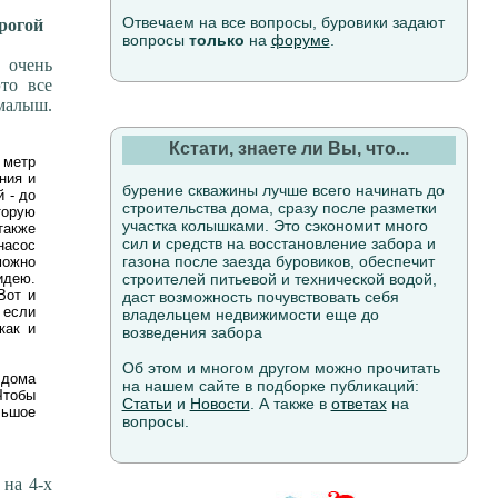
Отвечаем на все вопросы, буровики задают
рогой
вопросы
только
на
форуме
.
 очень
то все
 малыш.
Кстати, знаете ли Вы, что...
 метр
ния и
бурение скважины лучше всего начинать до
й - до
строительства дома, сразу после разметки
торую
участка колышками. Это сэкономит много
также
сил и средств на восстановление забора и
насос
газона после заезда буровиков, обеспечит
можно
идею.
строителей питьевой и технической водой,
Вот и
даст возможность почувствовать себя
 если
владельцем недвижимости еще до
как и
возведения забора
Об этом и многом другом можно прочитать
 дома
на нашем сайте в подборке публикаций:
Чтобы
Статьи
и
Новости
. А также в
ответах
на
льшое
вопросы.
 на 4-х