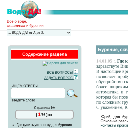
Все о воде,
скважинах и бурении
Бурение, скв
Содержание раздела
14.01.05 :.
Где к
здравствуте Вик
В настоящее вре
ВСЕ ВОПРОСЫ
позволяет проб
ЗАДАТЬ ВОПРОС
обустройство с
ИЩЕМ ОТВЕТЫ
более широким
автоматика и т
которая бы поз
введите слово
по сложным гру
С уважением, Ю
Страница №
1
[
/
76
]
»»
Юрий, для бур
Описание разли
Где купить установку для бурения
контакты произ