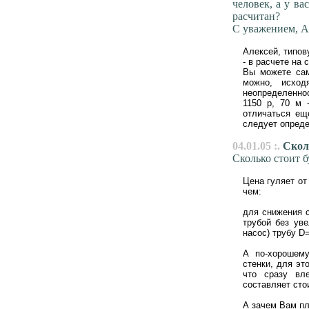
человек, а у ва
расчитан?
С уважением, А
Алексей, типов
- в расчете на 
Вы можете сам
можно, исход
неопределеннос
1150 р, 70 м 
отличаться еще
следует опреде
04.01.05 :.
Сколь
Сколько стоит 
Цена гуляет от
чем:
для снижения с
трубой без ув
насос) трубу D
А по-хорошем
стенки, для эт
что сразу вл
составляет сто
А зачем Вам пла