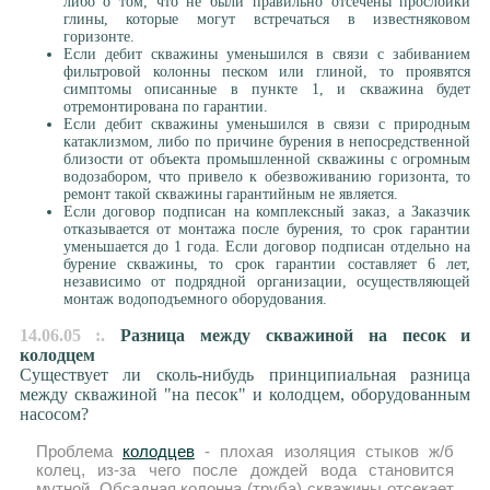
либо о том, что не были правильно отсечены прослойки
глины, которые могут встречаться в известняковом
горизонте.
Если дебит скважины уменьшился в связи с забиванием
фильтровой колонны песком или глиной, то проявятся
симптомы описанные в пункте 1, и скважина будет
отремонтирована по гарантии.
Если дебит скважины уменьшился в связи с природным
катаклизмом, либо по причине бурения в непосредственной
близости от объекта промышленной скважины с огромным
водозабором, что привело к обезвоживанию горизонта, то
ремонт такой скважины гарантийным не является.
Если договор подписан на комплексный заказ, а Заказчик
отказывается от монтажа после бурения, то срок гарантии
уменьшается до 1 года. Если договор подписан отдельно на
бурение скважины, то срок гарантии составляет 6 лет,
независимо от подрядной организации, осуществляющей
монтаж водоподъемного оборудования.
14.06.05 :.
Разница между скважиной на песок и
колодцем
Существует ли сколь-нибудь принципиальная разница
между скважиной "на песок" и колодцем, оборудованным
насосом?
Проблема
колодцев
- плохая изоляция стыков ж/б
колец, из-за чего после дождей вода становится
мутной. Обсадная колонна (труба) скважины отсекает