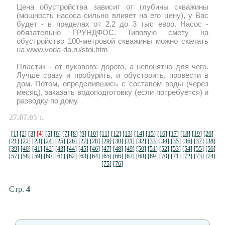
Цена обустройства зависит от глубины скважины
(мощность насоса сильно влияет на его цену), у Вас
будет - в пределах от 2,2 до 3 тыс евро. Насос -
обязательно ГРУНДФОС. Типовую смету на
обустройство 100-метровой скважины можно скачать
на www.voda-da.ru/stoi.htm
Пластик - от лукавого: дорого, а непонятно для чего.
Лучше сразу и пробурить, и обустроить, провести в
дом. Потом, определившись с составом воды (через
месяц), заказать водоподготовку (если потребуется) и
разводку по дому.
27.07.05 :.
[1]
[2]
[3]
[
4
]
[5]
[6]
[7]
[8]
[9]
[10]
[11]
[12]
[13]
[14]
[15]
[16]
[17]
[18]
[19]
[20]
[21]
[22]
[23]
[24]
[25]
[26]
[27]
[28]
[29]
[30]
[31]
[32]
[33]
[34]
[35]
[36]
[37]
[38]
[39]
[40]
[41]
[42]
[43]
[44]
[45]
[46]
[47]
[48]
[49]
[50]
[51]
[52]
[53]
[54]
[55]
[56]
[57]
[58]
[59]
[60]
[61]
[62]
[63]
[64]
[65]
[66]
[67]
[68]
[69]
[70]
[71]
[72]
[73]
[74]
[75]
[76]
Стр.
4