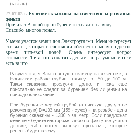
(газель)
27.07.05 :.
Бурение скважины на известняк за разумные
деньги
Прочитал Ваш обзор по бурению скважин на воду.
Спасибо, многое понял.
У меня участок земли под Электроуглями. Меня интересует
скважина, которая в состоянии обеспечить меня на долгое
время питьевой водой. Очень интересует вопрос
стоимости. Т.е я готов платить деньги, но разумные и если
есть за что.
Разумеется, я Вам советую скважину на известняк, в
Ногинском районе глубины пляшут от 50 до 100 м.
Такая скважина прослужит долго, и пока еще
пристально не следят за бурением без лицензии на
природопользование.
При бурении с черной трубой (а никакую другую не
рекомендую) D=133 мм (159 - хуже) - на резьбе - цена
бурения скважины - 1300 р за метр. Если предложат
меньше - будьте настороже: либо по факту получится
дороже, либо потом вылезут проблемы, которые
решать будет некому.