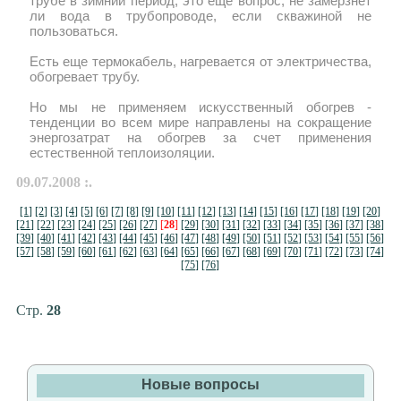
трубе в зимний период, это еще вопрос, не замерзнет
ли вода в трубопроводе, если скважиной не
пользоваться.
Есть еще термокабель, нагревается от электричества,
обогревает трубу.
Но мы не применяем искусственный обогрев -
тенденции во всем мире направлены на сокращение
энергозатрат на обогрев за счет применения
естественной теплоизоляции.
09.07.2008 :.
[1]
[2]
[3]
[4]
[5]
[6]
[7]
[8]
[9]
[10]
[11]
[12]
[13]
[14]
[15]
[16]
[17]
[18]
[19]
[20]
[21]
[22]
[23]
[24]
[25]
[26]
[27]
[
28
]
[29]
[30]
[31]
[32]
[33]
[34]
[35]
[36]
[37]
[38]
[39]
[40]
[41]
[42]
[43]
[44]
[45]
[46]
[47]
[48]
[49]
[50]
[51]
[52]
[53]
[54]
[55]
[56]
[57]
[58]
[59]
[60]
[61]
[62]
[63]
[64]
[65]
[66]
[67]
[68]
[69]
[70]
[71]
[72]
[73]
[74]
[75]
[76]
Стр.
28
Новые вопросы