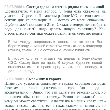
02.07.2008 :.
Cоседи сделали септик рядом со скважиной
Здравствуйте, у меня вопрос, у меня есть скважина на
участке в Сергеево-Посадском районе МО, соседи сделали
септик для канализации в 5 метрах от моей скважины.
Глубина моей скважины 21 м. Скажите теперь нельзя брать
воду для питья? надо делать новую скважину? Как
строительство септика может повлиять на качество воды?
Если между водоносным слоем, из которого Вы
берете воду,и низшей отметкой септика есть водоупор
(глина), томожно, но осторожно, лучше кипятить.
В любом случае - отдать на анализ в ближайшую
СЭС. Сосед был не прав. В случае бурения новой
скважины имеете право предъявить счет соседу, и
дальше - в суд..
07.07.2008 :.
Скважину в гараже
Планирую устроить скважину в гараже строящегося дома
(потому и такой длительный срок 'до ввода в
эксплуатацию'). Знаю, что так делать не рекомендуют, но
не нашел объяснения - почему. 'Ремонт скважины' - а к
чему он может свеститсь? Известняка в наших краях нет -
только песок. Так вот: если такая скважина заилится, то
промыть ее под давлением водно-воздушной смесью или с