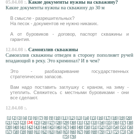
05.04.08 :.
Какие документы нужны на скважину?
Какие документы нужны на скважину до 30 м
В смысле - разрешительных?
На песок - документов не нужно никаких.
А от буровиков - договор, паспорт скважины и
гарантия.
12.04.08 :.
Самоизлив скважины
Самоизлив скважины отведен в сторону пополняет ручей
впадающий в реку. Это криминал? И в чем?
Это - разбазаривание государственных
стратегических запасов.
Вам надо поставить заглушку с краном, на зиму -
утеплить. Свяжитесь с местными буровиками - они
все сделают.
12.04.08 :.
[1]
[2]
[3]
[4]
[5]
[6]
[7]
[8]
[9]
[10]
[11]
[12]
[13]
[14]
[15]
[16]
[17]
[18]
[19]
[20]
[21]
[22]
[23]
[
24
]
[25]
[26]
[27]
[28]
[29]
[30]
[31]
[32]
[33]
[34]
[35]
[36]
[37]
[38]
[39]
[40]
[41]
[42]
[43]
[44]
[45]
[46]
[47]
[48]
[49]
[50]
[51]
[52]
[53]
[54]
[55]
[56]
[57]
[58]
[59]
[60]
[61]
[62]
[63]
[64]
[65]
[66]
[67]
[68]
[69]
[70]
[71]
[72]
[73]
[74]
[75]
[76]