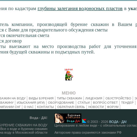
ния по кадастрам
глубины залегания водоносных пластов
в
ука
итель компании, производящей бурение скважин в Вашем р
ся с Вами для предварительного обсуждения сметы
тся окончательная смета
ся договор
сты выезжают на место производства работ для уточнения
ния будущей скважины и подъездных путей.
МЕНЮ
ВАЖИН НА ВОДУ
ВИДЫ БУРЕНИЯ
ТИПЫ СКВАЖИН
ЛИЦЕНЗИЯ
ОБУСТРОЙСТВО
Э
КВАЖИНУ
ИЗЫСКАНИЯ (ИГИ)
ОБОРУДОВАНИЕ
СТАТЬИ
ВОПРОС-ОТВЕТ
ТЕНДЕР
ОМПАНИИ СНГ
О НАС
КОНТАКТЫ
ОБРАТНАЯ СВЯЗЬ
НОВОСТИ
ФОРУМ
Вода - ДА!
© 2003 - 2026
ВОДА - ДА!
 БУРЕНИЕ СКВАЖИН НА ВОДУ
Цитирование в любом виде - с обязательным согла
Все о воде и бурении скважин
на воду в Московской области
Авторские права охраняются законами РФ