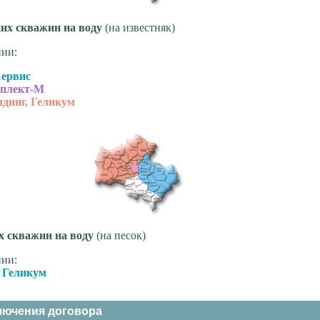
их скважин на воду
(на известняк)
ии:
ервис
плект-М
лдинг, Геликум
х скважин на воду
(на песок)
ии:
,
Геликум
лючения договора