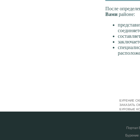
После определе
Вами
районе:
представ
соединяет
составляе
заключает
специали
расположе
БУРЕНИЕ СК
ЗАКАЗАТЬ С
БУРОВЫЕ К
Портал
Бурение 