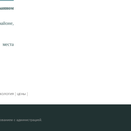
занном
айоне,
 места
КОЛОГИЯ
ЦЕНЫ
сованием с администрацией.