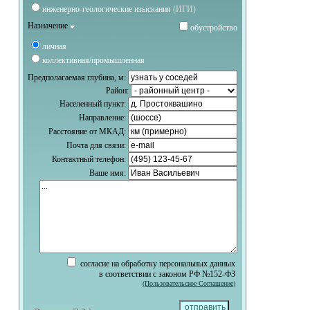
инженерно-геологические изыскания
(ИГИ)
Назначение
обустройство
личная
коллективная/промышленная
Предполагаемая глубина, м:
Район:
Населенный пункт:
Направление:
Расстояние от МКАД:
Почта для связи:
Контактный телефон:
Ваше имя:
согласие на обработку персональных данных
в соответствии с законом РФ №152-ФЗ
(Пользовательское Соглашение)