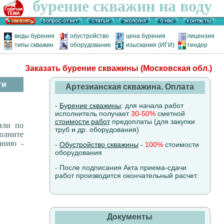
бурение скважин на воду
виды бурения
обустройство
цена бурения
лицензия
типы скважин
оборудование
изыскания (ИГИ)
тендер
Заказать бурение скважины (Московская обл.)
ти
Артезианская скважина. Оплата
-
Бурение скважины
: для начала работ
исполнитель получает
30-50%
сметной
стоимости работ
предоплаты (для закупки
или по
труб и др. оборудования)
олните
анию -
-
Обустройство скважины
-
100%
стоимости
оборудования
- После подписания Акта приема-сдачи
работ производится окончательный расчет.
Документы