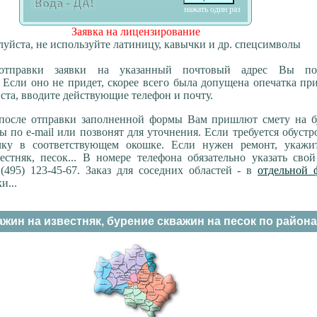
нажать один раз
Заявка на лицензирование
уйста, не используйте латиницу, кавычки и др. спецсимволы
отправки заявки на указанный почтовый адрес Вы по
 Если оно не придет, скорее всего была допущена опечатка пр
ста, вводите действующие телефон и почту.
 после отправки заполненной формы Вам пришлют смету на б
 по e-mail или позвонят для уточнения. Если требуется обустр
очку в соответствующем окошке. Если нужен ремонт, укаж
вестняк, песок... В номере телефона обязательно указать свой
(495) 123-45-67. Заказ для соседних областей - в
отдельной 
и...
жин на известняк, бурение скважин на песок по район