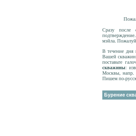
Пожал
Сразу после 
подтверждение.
мэйла. Пожалуй
В течение дня
Вашей скважины
поставьте гал
скважины
: из
Москвы, напр. 
Пишем по-русск
Бурение сква