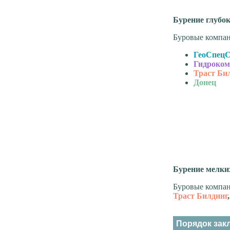
Бурение глубок
Буровые компан
ГеоСпецС
Гидроком
Траст Би
Донец
Бурение мелки
Буровые компан
Траст Билдинг
Порядок зак