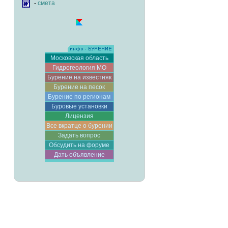
-
смета
Московская область
Гидрогеология МО
Бурение на известняк
Бурение на песок
Бурение по регионам
Буровые установки
Лицензия
Все вкратце о бурении
Задать вопрос
Обсудить на форуме
Дать объявление