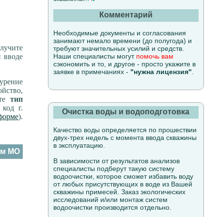
Комментарий
Необходимые документы и согласования
занимают немало времени (до полугода) и
лучите
требуют значительных усилий и средств.
и вводе
Наши специалисты могут
помочь вам
сэкономить и то, и другое - просто укажите в
заявке в примечаниях -
"нужна лицензия"
.
урение
ойство,
ите
тип
 код г.
Очистка воды и водоподготовка
форме
).
Качество воды определяется по прошествии
двух-трех недель с момента ввода скважины
в эксплуатацию.
ам МО
В зависимости от результатов анализов
специалисты подберут такую систему
водоочистки, которое сможет избавить воду
от любых присутствующих в воде из Вашей
скважины примесей. Заказ экологических
исследований и/или монтаж систем
водоочистки производится отдельно.