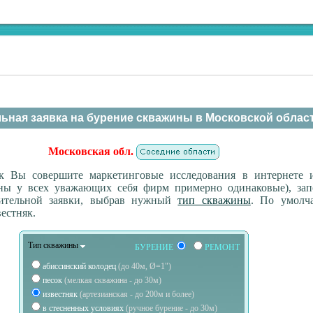
ьная заявка на бурение скважины в Московской облас
Московская обл.
ак Вы совершите маркетинговые исследования в интернете 
ены у всех уважающих себя фирм примерно одинаковые), зап
ительной заявки, выбрав нужный
тип скважины
. По умолч
естняк.
Тип скважины
БУРЕНИЕ
РЕМОНТ
абиссинский колодец
(до 40м, Ø=1")
песок
(мелкая скважина - до 30м)
известняк
(артезианская - до 200м и более)
в стесненных условиях
(ручное бурение - до 30м)