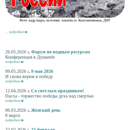
Фото: кадр видео, источник: smotrim.ru. Константиновка, ДНР
...
подробнее
26.05.2026
:.
Форум по водным ресурсам
Конференция в Душанбе
подробнее
09.05.2026
:.
9 мая 2026
И снова верим в победу
подробнее
12.04.2026
:.
Со светлым праздником!
Пасха - торжество победы духа над смертью
подробнее
06.03.2026
:.
Женский день
8 марта
подробнее
22.02.2026
:.
23 февраля