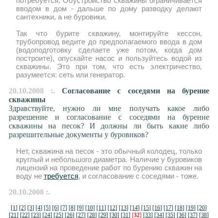
потребуется. Обустройство скважины ограничивается
вводом в дом - дальше по дому разводку делают
сантехники, а не буровики.
Так что бурите скважину, монтируйте кессон,
трубопровод ведите до предполагаемого ввода в дом
(водоподготовку сделаете уже потом, когда дом
построите), опускайте насос и пользуйтесь водой из
скважины. Это при том, что есть электричество,
разумеется: сеть или генератор.
20.10.2008 :.
Согласование с соседями на бурение
скважины
Здравствуйте, нужно ли мне получать какое либо
разрешение и согласование с соседями на бурение
скважины на песок? И должны ли быть какие либо
разрешительные документы у буровиков?
Нет, скважина на песок - это обычный колодец, только
круглый и небольшого диаметра. Наличие у буровиков
лицензий на проведение работ по бурению скважин на
воду не
требуется
, и согласование с соседями - тоже.
20.10.2008 :.
[1]
[2]
[3]
[4]
[5]
[6]
[7]
[8]
[9]
[10]
[11]
[12]
[13]
[14]
[15]
[16]
[17]
[18]
[19]
[20]
[21]
[22]
[23]
[24]
[25]
[26]
[27]
[28]
[29]
[30]
[31]
[
32
]
[33]
[34]
[35]
[36]
[37]
[38]