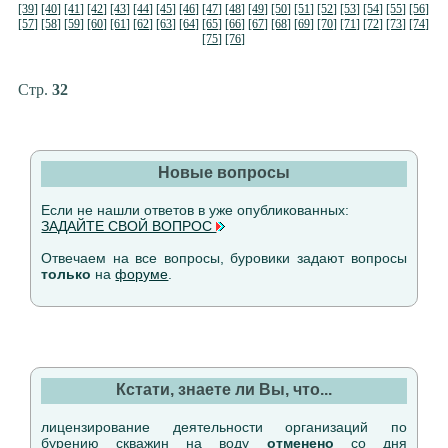
[39]
[40]
[41]
[42]
[43]
[44]
[45]
[46]
[47]
[48]
[49]
[50]
[51]
[52]
[53]
[54]
[55]
[56]
[57]
[58]
[59]
[60]
[61]
[62]
[63]
[64]
[65]
[66]
[67]
[68]
[69]
[70]
[71]
[72]
[73]
[74]
[75]
[76]
Стр.
32
Новые вопросы
Если не нашли ответов в уже опубликованных:
ЗАДАЙТЕ СВОЙ ВОПРОС
Отвечаем на все вопросы, буровики задают вопросы
только
на
форуме
.
Кстати, знаете ли Вы, что...
лицензирование деятельности организаций по
бурению скважин на воду
отменено
со дня