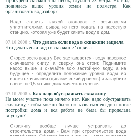
Пробурена скважина на песок, глубина 23 метра. Но вода
поднялась выше уровня земли на полметра. Как
организовать водозабор?
Надо ставить глухой оголовок с резиновыми
уплотнителями, вывод из него подать на насосную
станцию, которая уже будет качать воду в дом.
07.10.2008 :.
Что делать если вода в скважине зацвела
Что делать если вода в скважине 'зацвела'
Скорее всего вода у Вас застаивается - воду наверное
скачиваете снизу, а сверху она стоит. Поднимите
насос выше и скачайте всю застойную воду, а на
будущее - определите положение уровня воды во
время скачивания (динамический уровень) и заглубите
насос на 0,5 м ниже динамического уровня.
07.10.2008 :.
Как надо обустраивать скважину
На моем участке пока ничего нет. Как надо обустраивать
скважину, чтобы можно было пользоваться ею до и после
постройки дома и вся работа не была бы проделана
впустую?
Скважину вообще лучше устраивать до
строительства дома - Вам при строительстве вода