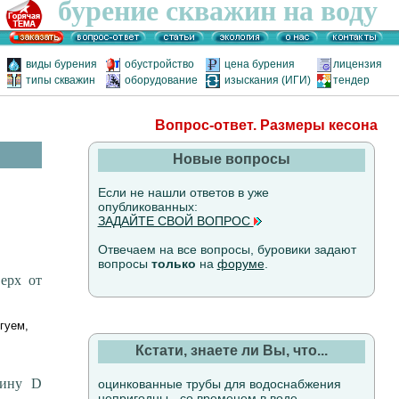
бурение скважин на воду
виды бурения
обустройство
цена бурения
лицензия
типы скважин
оборудование
изыскания (ИГИ)
тендер
Вопрос-ответ. Размеры кесона
Новые вопросы
Если не нашли ответов в уже
опубликованных:
ЗАДАЙТЕ СВОЙ ВОПРОС
Отвечаем на все вопросы, буровики задают
вопросы
только
на
форуме
.
ерх от
гуем,
Кстати, знаете ли Вы, что...
жину D
оцинкованные трубы для водоснабжения
непригодны - со временем в воде