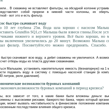
мм
или... В скважину не вставляют фильтры, на обсадной колонне устраив
редставляет собой прорези в нижней части колонны, их оберт
кой - вот это и есть фильтр.
ос быстро скачивает воду
о 10 лет глубина 25м. Вода шла хорошо с насосом Малы
оставить Grundfos SQ1,ст Малыша были взвеси глины.После ус
атчиками нижнего и верхнего уровня. Всё было хорошо, но м
алы включения увеличились до 20 минут. Возможно Малыш со
ал фильтр. Посоветуйте,что можно предпринять. Спасибо. 
быстро скачивает всю воду, а дебит скважины не увеличился. А возмо
счет отборы воды из пласта другими скважинами.
ься Малышом, установить накопительную емкость (безнапорную) на 1 м
ости подавать воду в систему с помощью насосной станции (в комп
-40 литров, реле давления).
номические возможности буровых компаний
 экономич.возможности буровых компаний в период кризиса?
ы, все зависит от того, в какие банки были вложены деньги: вы
яжены с высокоими рисками, банкротство банка, через который органи
ции, может вызвать нестабильность в финансовом положении компании
косвенным последствием влияния общего кризиса.