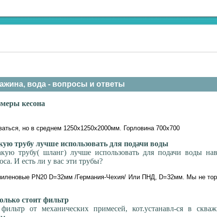
ажина, вода - вопросы и ответы
меры кесона
аться, но в среднем 1250х1250х2000мм. Горловина 700х700
ую трубу лучше использовать для подачи воды
акую трубу( шланг) лучше использовать для подачи воды нав
са. И есть ли у вас эти трубы?
пиленовые PN20 D=32мм /Германия-Чехия/ Или ПНД, D=32мм. Мы не тор
лько стоит фильтр
 фильтр от механических примесей, кот.устанавл-ся в сква