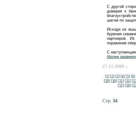
С другой стор
доверия к бан
благоустройст
шагом по защит
Исходя из выш
бурения скважи
партнеров. Из
поражение обер
С наступающим
(
более разверн
27.12.2008 :.
[1]
[2]
[3]
[4]
[5]
[6]
[29]
[30]
[31]
[32]
[3
[55]
[56]
[5
Стр.
34