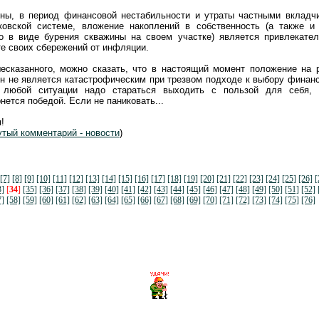
оны, в период финансовой нестабильности и утраты частными вкладч
ковской системе, вложение накоплений в собственность (а также и
во в виде бурения скважины на своем участке) является привлекате
е своих сбережений от инфляции.
есказанного, можно сказать, что в настоящий момент положение на 
н не является катастрофическим при трезвом подходе к выбору финан
 любой ситуации надо стараться выходить с пользой для себя, 
нется победой. Если не паниковать...
!
утый комментарий - новости
)
[7]
[8]
[9]
[10]
[11]
[12]
[13]
[14]
[15]
[16]
[17]
[18]
[19]
[20]
[21]
[22]
[23]
[24]
[25]
[26]
[
3]
[
34
]
[35]
[36]
[37]
[38]
[39]
[40]
[41]
[42]
[43]
[44]
[45]
[46]
[47]
[48]
[49]
[50]
[51]
[52]
7]
[58]
[59]
[60]
[61]
[62]
[63]
[64]
[65]
[66]
[67]
[68]
[69]
[70]
[71]
[72]
[73]
[74]
[75]
[76]