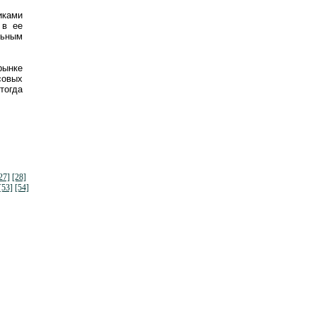
иками
 в ее
льным
рынке
совых
тогда
27]
[28]
[53]
[54]