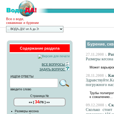
Все о воде,
скважинах и бурении
Бурение, скв
Содержание раздела
27.11.2008 :.
Раз
Размеры кесона
ВСЕ ВОПРОСЫ
Может варьиров
ЗАДАТЬ ВОПРОС
28.11.2008 :.
Как
ИЩЕМ ОТВЕТЫ
Здравствуйте.К
погружного насо
введите слово
Трубы полипро
Страница №
к сожалению...
34
««
[
/
76
]
»»
09.12.2008 :.
Ско
Сколько стоит
Размеры кесона