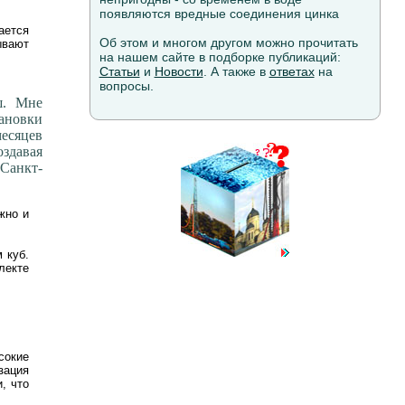
появляются вредные соединения цинка
ается
Об этом и многом другом можно прочитать
ывают
на нашем сайте в подборке публикаций:
Статьи
и
Новости
. А также в
ответах
на
вопросы.
ш. Мне
тановки
есяцев
здавая
Санкт-
жно и
 куб.
лекте
сокие
зация
, что