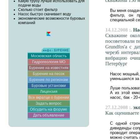
скважины 156 
Какую трубу лучше использовать для
подачи воды
Сколько стоит фильтр
Вы меня озадач
Насос быстро скачивает воду
фильтр, он п
экономические возможности буровых
специальной сет
компаний
14.12.2008 :.
Нас
Скважине окол
посоветовали п
Grundfos'а с д
через6 интерв
Московская область
вибрацию очиш
Гидрогеология МО
Петербург
Бурение на известняк
Бурение на песок
Насос мощный, 
уменьшился за 
Бурение по регионам
Буровые установки
Луше пользоват
Лицензия
А из этой емк
насос, бак - 20
Все вкратце о бурении
Задать вопрос
27.12.2008 :.
эко
Обсудить на форуме
Как оцениваете
Дать объявление
С одной строн
дивиденды сопр
проводит опера
можно считать 