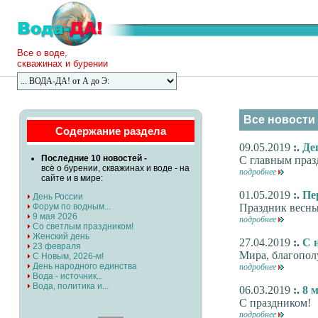
Все о воде,
скважинах и бурении
Все новости 
Содержание раздела
09.05.2019
:.
Де
Последние 10 новостей -
С главным праз
всё о бурении, скважинах и воде - на
подробнее
сайте и в мире:
01.05.2019
:.
Пе
День России
Форум по водным...
Праздник весны 
9 мая 2026
подробнее
Со светлым праздником!
Женский день
27.04.2019
:.
С 
23 февраля
Мира, благопол
С Новым, 2026-м!
День народного единства
подробнее
Вода - источник...
Вода, политика и...
06.03.2019
:.
8 
С праздником!
подробнее