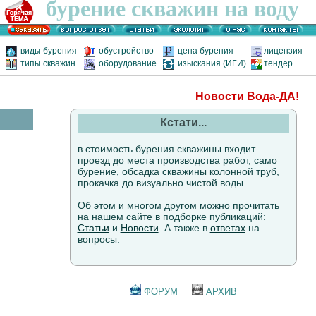
бурение скважин на воду
виды бурения
обустройство
цена бурения
лицензия
типы скважин
оборудование
изыскания (ИГИ)
тендер
Новости Вода-ДА!
Кстати...
в стоимость бурения скважины входит
проезд до места производства работ, само
бурение, обсадка скважины колонной труб,
прокачка до визуально чистой воды
Об этом и многом другом можно прочитать
на нашем сайте в подборке публикаций:
Статьи
и
Новости
. А также в
ответах
на
вопросы.
ФОРУМ
АРХИВ