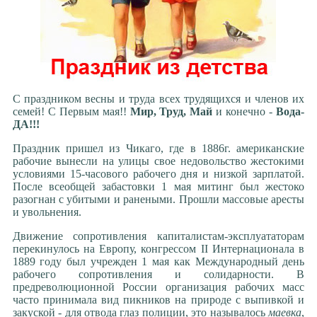
С праздником весны и труда всех трудящихся и членов их
семей! С Первым мая!!
Мир, Труд, Май
и конечно -
Вода-
ДА!!!
Праздник пришел из Чикаго, где в 1886г. американские
рабочие вынесли на улицы свое недовольство жестокими
условиями 15-часового рабочего дня и низкой зарплатой.
После всеобщей забастовки 1 мая митинг был жестоко
разогнан с убитыми и ранеными. Прошли массовые аресты
и увольнения.
Движение сопротивления капиталистам-эксплуататорам
перекинулось на Европу, конгрессом II Интернационала в
1889 году был учрежден 1 мая как Международный день
рабочего сопротивления и солидарности. В
предреволюционной России организация рабочих масс
часто принимала вид пикников на природе с выпивкой и
закуской - для отвода глаз полиции, это называлось
маевка
,