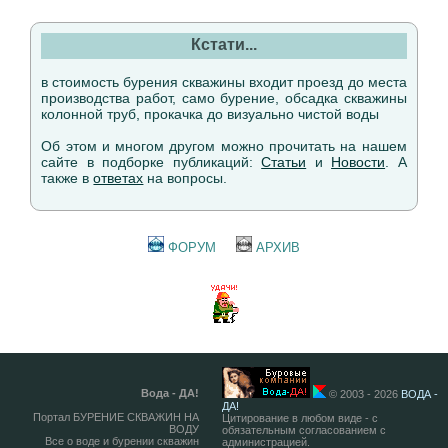
Кстати...
в стоимость бурения скважины входит проезд до места
производства работ, само бурение, обсадка скважины
колонной труб, прокачка до визуально чистой воды
Об этом и многом другом можно прочитать на нашем
сайте в подборке публикаций:
Статьи
и
Новости
. А
также в
ответах
на вопросы.
ФОРУМ
АРХИВ
Вода - ДА!
© 2003 - 2026
ВОДА -
ДА!
Портал БУРЕНИЕ СКВАЖИН НА
Цитирование в любом виде - с
ВОДУ
обязательным согласованием с
Все о воде и бурении скважин
администрацией.