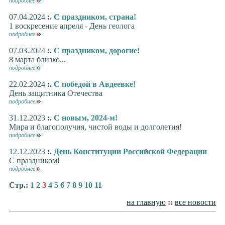
подробнее
07.04.2024
:.
С праздником, страна!
1 воскресение апреля - День геолога
подробнее
07.03.2024
:.
С праздником, дорогие!
8 марта близко...
подробнее
22.02.2024
:.
С победой в Авдеевке!
День защитника Отечества
подробнее
31.12.2023
:.
С новым, 2024-м!
Мира и благополучия, чистой воды и долголетия!
подробнее
12.12.2023
:.
День Конституции Российской Федерации
С праздником!
подробнее
Стр.:
1
2
3
4
5
6
7
8
9
10
11
на главную
::
все новости