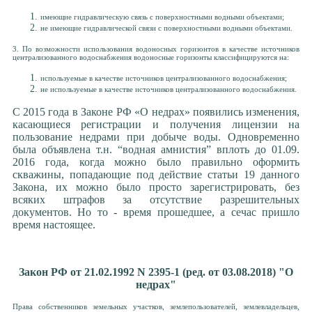
имеющие гидравлическую связь с поверхностными водными объектами;
не имеющие гидравлической связи с поверхностными водными объектами.
3. По возможности использования водоносных горизонтов в качестве источников
централизованного водоснабжения водоносные горизонты классифицируются на:
используемые в качестве источников централизованного водоснабжения;
не используемые в качестве источников централизованного водоснабжения.
С 2015 года в Законе РФ «О недрах» появились изменения,
касающиеся регистрации и получения лицензии на
пользование недрами при добыче воды. Одновременно
была объявлена т.н. “водная амнистия” вплоть до 01.09.
2016 года, когда можно было правильно оформить
скважины, попадающие под действие статьи 19 данного
Закона, их можно было просто зарегистрировать, без
всяких штрафов за отсутствие разрешительных
документов. Но то - время прошедшее, а сечас пришло
время настоящее.
Закон РФ от 21.02.1992 N 2395-1 (ред. от 03.08.2018) "О
недрах"
Права собственников земельных участков, землепользователей, землевладельцев,