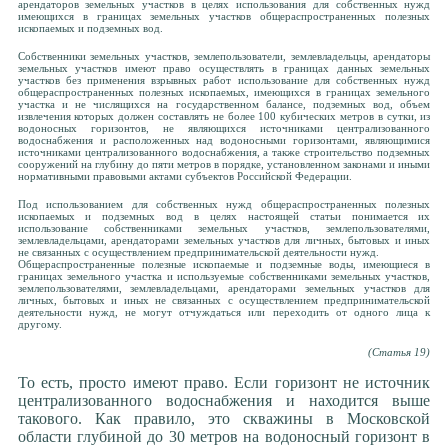
арендаторов земельных участков в целях использования для собственных нужд
имеющихся в границах земельных участков общераспространенных полезных
ископаемых и подземных вод.
Собственники земельных участков, землепользователи, землевладельцы, арендаторы
земельных участков имеют право осуществлять в границах данных земельных
участков без применения взрывных работ использование для собственных нужд
общераспространенных полезных ископаемых, имеющихся в границах земельного
участка и не числящихся на государственном балансе, подземных вод, объем
извлечения которых должен составлять не более 100 кубических метров в сутки, из
водоносных горизонтов, не являющихся источниками централизованного
водоснабжения и расположенных над водоносными горизонтами, являющимися
источниками централизованного водоснабжения, а также строительство подземных
сооружений на глубину до пяти метров в порядке, установленном законами и иными
нормативными правовыми актами субъектов Российской Федерации.
Под использованием для собственных нужд общераспространенных полезных
ископаемых и подземных вод в целях настоящей статьи понимается их
использование собственниками земельных участков, землепользователями,
землевладельцами, арендаторами земельных участков для личных, бытовых и иных
не связанных с осуществлением предпринимательской деятельности нужд.
Общераспространенные полезные ископаемые и подземные воды, имеющиеся в
границах земельного участка и используемые собственниками земельных участков,
землепользователями, землевладельцами, арендаторами земельных участков для
личных, бытовых и иных не связанных с осуществлением предпринимательской
деятельности нужд, не могут отчуждаться или переходить от одного лица к
другому.
(Статья 19)
То есть, просто имеют право. Если горизонт не источник
централизованного водоснабжения и находится выше
такового. Как правило, это скважины в Московской
области глубиной до 30 метров на водоносный горизонт в