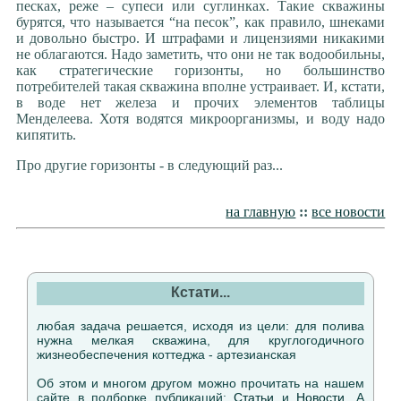
песках, реже – супеси или суглинках. Такие скважины
бурятся, что называется “на песок”, как правило, шнеками
и довольно быстро. И штрафами и лицензиями никакими
не облагаются. Надо заметить, что они не так водообильны,
как стратегические горизонты, но большинство
потребителей такая скважина вполне устраивает. И, кстати,
в воде нет железа и прочих элементов таблицы
Менделеева. Хотя водятся микроорганизмы, и воду надо
кипятить.
Про другие горизонты - в следующий раз...
на главную
::
все новости
Кстати...
любая задача решается, исходя из цели: для полива
нужна мелкая скважина, для круглогодичного
жизнеобеспечения коттеджа - артезианская
Об этом и многом другом можно прочитать на нашем
сайте в подборке публикаций:
Статьи
и
Новости
. А