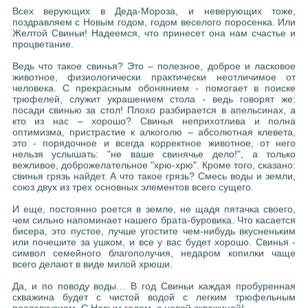
Всех верующих в Деда-Мороза, и неверующих тоже,
поздравляем с Новым годом, годом веселого поросенка. Или
Желтой Свиньи! Надеемся, что принесет она нам счастье и
процветание.
Ведь что такое свинья? Это – полезное, доброе и ласковое
животное, физиологически практически неотличимое от
человека. С прекрасным обонянием - помогает в поиске
трюфелей, служит украшением стола - ведь говорят же:
посади свинью за стол! Плохо разбирается в апельсинах, а
кто из нас – хорошо? Свинья неприхотлива и полна
оптимизма, пристрастие к алкоголю – абсолютная клевета,
это - порядочное и всегда корректное животное, от него
нельзя услышать: "не ваше свинячье дело!", а только
вежливое, доброжелательное "хрю-хрю". Кроме того, сказано:
свинья грязь найдет. А что такое грязь? Смесь воды и земли,
союз двух из трех основных элементов всего сущего.
И еще, постоянно роется в земле, не щадя пятачка своего,
чем сильно напоминает нашего брата-буровика. Что касается
бисера, это пустое, лучше угостите чем-нибудь вкусненьким
или почешите за ушком, и все у вас будет хорошо. Свинья -
символ семейного благополучия, недаром копилки чаще
всего делают в виде милой хрюши.
Да, и по поводу воды… В год Свиньи каждая пробуренная
скважина будет с чистой водой с легким трюфельным
послевкусием. С Новым годом, с новой скважиной!