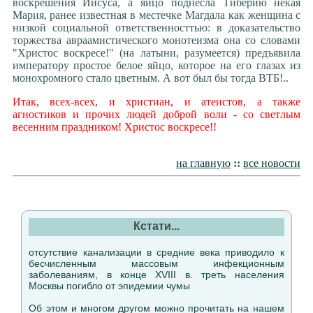
воскрешения Иисуса, а яйцо поднесла Тиберию некая
Мария, ранее известная в местечке Магдала как женщина с
низкой социальной ответственносттью: в доказательство
торжества авраамистического монотеизма она со словами
"Христос воскресе!" (на латыни, разумеется) предъявила
императору простое белое яйцо, которое на его глазах из
монохромного стало цветным. А вот был бы тогда ВТБ!..
Итак, всех-всех, и христиан, и атеистов, а также
агностиков и прочих людей доброй воли - со светлым
весенним праздником! Христос воскресе!!
на главную
::
все новости
Кстати...
отсутствие канализации в средние века приводило к
бесчисленным массовым инфекционным
заболеваниям, в конце XVIII в. треть населения
Москвы погибло от эпидемии чумы
Об этом и многом другом можно прочитать на нашем