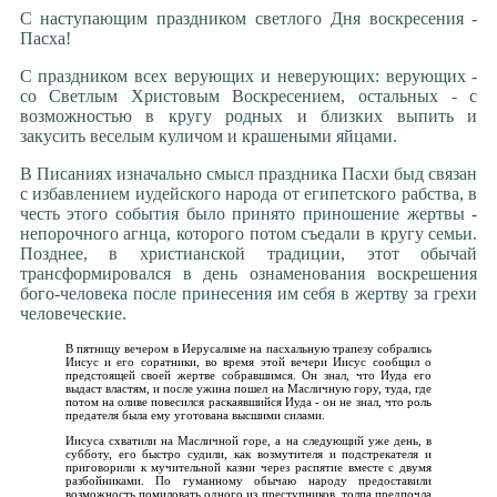
С наступающим праздником светлого Дня воскресения -
Пасха!
С праздником всех верующих и неверующих: верующих -
со Светлым Христовым Воскресением, остальных - с
возможностью в кругу родных и близких выпить и
закусить веселым куличом и крашеными яйцами.
В Писаниях изначально смысл праздника Пасхи быд связан
с избавлением иудейского народа от египетского рабства, в
честь этого события было принято приношение жертвы -
непорочного агнца, которого потом съедали в кругу семьи.
Позднее, в христианской традиции, этот обычай
трансформировался в день ознаменования воскрешения
бого-человека после принесения им себя в жертву за грехи
человеческие.
В пятницу вечером в Иерусалиме на пасхальную трапезу собрались
Иисус и его соратники, во время этой вечери Иисус сообщил о
предстоящей своей жертве собравшимся. Он знал, что Иуда его
выдаст властям, и после ужина пошел на Масличную гору, туда, где
потом на оливе повесился раскаявшийся Иуда - он не знал, что роль
предателя была ему уготована высшими силами.
Иисуса схватили на Масличной горе, а на следующий уже день, в
субботу, его быстро судили, как возмутителя и подстрекателя и
приговорили к мучительной казни через распятие вместе с двумя
разбойниками. По гуманному обычаю народу предоставили
возможность помиловать одного из преступников, толпа предпочла