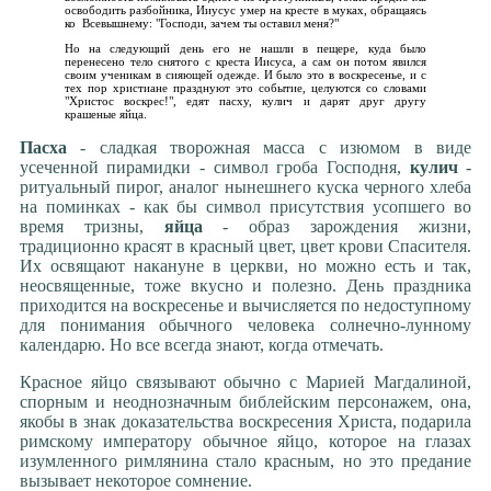
освободить разбойника, Ииусус умер на кресте в муках, обращаясь
ко Всевышнему: "Господи, зачем ты оставил меня?"
Но на следующий день его не нашли в пещере, куда было
перенесено тело снятого с креста Иисуса, а сам он потом явился
своим ученикам в сияющей одежде. И было это в воскресенье, и с
тех пор христиане празднуют это событие, целуются со словами
"Христос воскрес!", едят пасху, кулич и дарят друг другу
крашеные яйца.
Пасха
- сладкая творожная масса с изюмом в виде
усеченной пирамидки - символ гроба Господня,
кулич
-
ритуальный пирог, аналог нынешнего куска черного хлеба
на поминках - как бы символ присутствия усопшего во
время тризны,
яйца
- образ зарождения жизни,
традиционно красят в красный цвет, цвет крови Спасителя.
Их освящают накануне в церкви, но можно есть и так,
неосвященные, тоже вкусно и полезно. День праздника
приходится на воскресенье и вычисляется по недоступному
для понимания обычного человека солнечно-лунному
календарю. Но все всегда знают, когда отмечать.
Красное яйцо связывают обычно с Марией Магдалиной,
спорным и неоднозначным библейским персонажем, она,
якобы в знак доказательства воскресения Христа, подарила
римскому императору обычное яйцо, которое на глазах
изумленного римлянина стало красным, но это предание
вызывает некоторое сомнение.