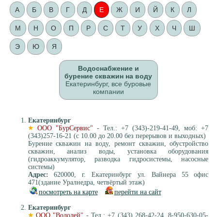
А
Б
В
Г
Д
Е
Ж
И
Й
К
Л
М
Н
О
П
Р
С
Т
У
Х
Ч
Ш
Э
Ю
Я
Водоснабжение и
бурение скважин на воду
Екатеринбург, все буровые
компании
Екатеринбург
ООО "БурСервис"
- Тел.: +7 (343)-219-41-49, моб: +7
(343)257-16-21 (с 10.00 до 20.00 без перерывов и выходных)
Бурение скважин на воду, ремонт скважин, обустройство
скважин, анализ воды, установка оборудования
(гидроаккумулятор, разводка гидросистемы, насосные
системы)
Адрес:
620000, г. Екатеринбург ул. Вайнера 55 офис
471(здание Уралнедра, четвёртый этаж)
посмотреть на карте
перейти на сайт
Екатеринбург
ООО "Водолей"
- Тел.: +7 (343) 268-42-24, 8-950-630-05-