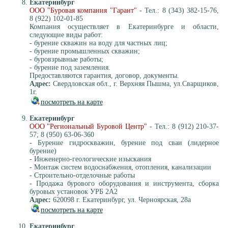
Екатеринбург
ООО "Буровая компания "Гарант"
- Тел.: 8 (343) 382-15-76,
8 (922) 102-01-85
Компания осуществляет в Екатеринбурге и области,
следующие виды работ:
- бурение скважин на воду для частных лиц;
- бурение промышленных скважин;
- буровзрывные работы;
- бурение под заземления.
Предоставляются гарантия, договор, документы.
Адрес:
Свердловская обл., г. Верхняя Пышма, ул.Сварщиков,
1г.
посмотреть на карте
Екатеринбург
ООО "Региональный Буровой Центр"
- Тел.: 8 (912) 210-37-
57; 8 (950) 63-06-360
- Бурение гидроскважин, бурение под сваи (лидерное
бурение)
- Инженерно-геологические изыскания
- Монтаж систем водоснабжения, отопления, канализации
- Строительно-отделочные работы
- Продажа бурового оборудования и инструмента, сборка
буровых установок УРБ 2А2
Адрес:
620098 г. Екатеринбург, ул. Черноярская, 28а
посмотреть на карте
Екатеринбург