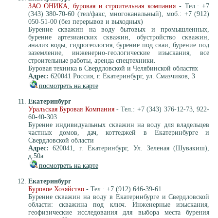
ЗАО ОНИКА, буровая и строительная компания
- Тел.: +7
(343) 380-70-60 (тел/факс, многоканальный), моб.: +7 (912)
050-51-00 (без перерывов и выходных)
Бурение скважин на воду бытовых и промышленных,
бурение артезианских скважин, обустройство скважин,
анализ воды, гидрогеология, бурение под сваи, бурение под
заземление, инженерно-геологические изыскания, все
строительные работы, аренда спецтехники.
Буровая техника в Свердловской и Челябинской областях
Адрес:
620041 Россия, г. Екатеринбург, ул. Смазчиков, 3
посмотреть на карте
Екатеринбург
Уральская Буровая Компания
- Тел.: +7 (343) 376-12-73, 922-
60-40-303
Бурение индивидуальных скважин на воду для владельцев
частных домов, дач, коттеджей в Екатеринбурге и
Свердловской области
Адрес:
620041, г. Екатеринбург, Ул. Зеленая (Шувакиш),
д.50а
посмотреть на карте
Екатеринбург
Буровое Хозяйство
- Тел.: +7 (912) 646-39-61
Бурение скважин на воду в Екатеринбурге и Свердловской
области: скважина под ключ. Инженерные изыскания,
геофизические исследования для выбора места бурения