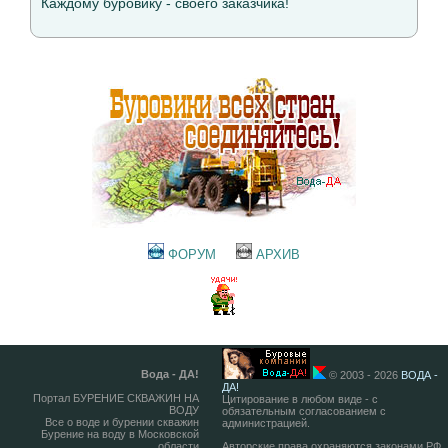
Каждому буровику - своего заказчика!
ФОРУМ
АРХИВ
Вода - ДА!
© 2003 - 2026
ВОДА -
ДА!
Портал БУРЕНИЕ СКВАЖИН НА
Цитирование в любом виде - с
ВОДУ
обязательным согласованием с
Все о воде и бурении скважин
администрацией.
Бурение на воду в Московской
области
Авторские права охраняются законами РФ