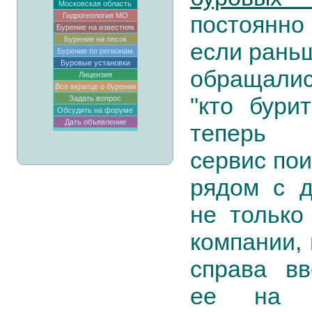
Московская область
Гидрогеология МО
постоянно
Бурение на известняк
Бурение на песок
если раньш
Бурение по регионам
Буровые установки
обращалис
Лицензия
Все вкратце о бурении
"кто бурит
Задать вопрос
Обсудить на форуме
Дать объявление
теперь 
сервис пои
рядом с 
не только
компании, 
справа вв
ее на к