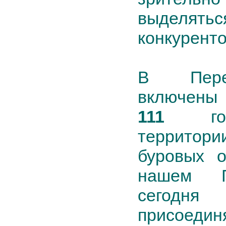
выделять
конкуренто
В Пере
включены
111
гор
территории
буровых о
нашем П
сего
присоедин