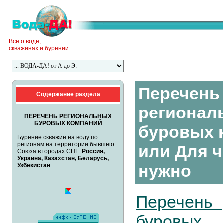
Все о воде,
скважинах и бурении
Перечень
Содержание раздела
регионал
ПЕРЕЧЕНЬ РЕГИОНАЛЬНЫХ
БУРОВЫХ КОМПАНИЙ
буровых 
Бурение скважин на воду по
регионам на территории бывшего
или Для ч
Союза в городах СНГ:
Россия,
Украина, Казахстан, Беларусь,
нужно
Узбекистан
Перечень 
буровых