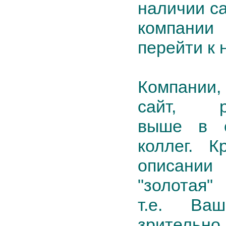
наличии са
компании
перейти к 
Компани
сайт, ра
выше в с
коллег. К
описании 
"золотая
т.е. Ва
зрител