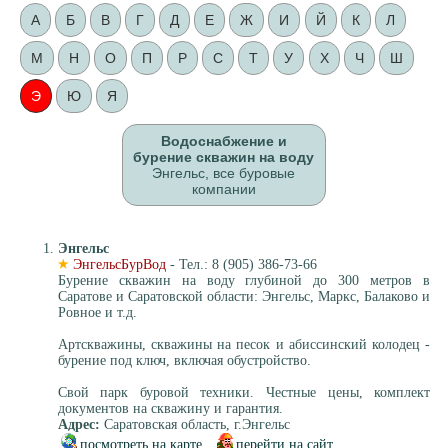
А
Б
В
Г
Д
Е
Ж
И
Й
К
Л
М
Н
О
П
Р
С
Т
У
Х
Ч
Ш
Э
Ю
Я
Водоснабжение и
бурение скважин на воду
Энгельс, все буровые
компании
Энгельс
ЭнгельсБурВод
- Тел.: 8 (905) 386-73-66
Бурение скважин на воду глубиной до 300 метров в
Саратове и Саратовской области: Энгельс, Маркс, Балаково и
Ровное и т.д.
Артскважины, скважины на песок и абиссинский колодец -
бурение под ключ, включая обустройство.
Свой парк буровой техники. Честные цены, комплект
документов на скважину и гарантия.
Адрес:
Саратовская область, г.Энгельс
посмотреть на карте
перейти на сайт