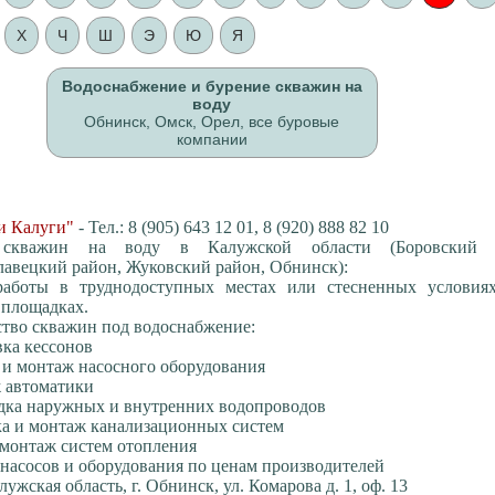
Х
Ч
Ш
Э
Ю
Я
Водоснабжение и бурение скважин на
воду
Обнинск, Омск, Орел, все буровые
компании
и Калуги"
- Тел.: 8 (905) 643 12 01, 8 (920) 888 82 10
 скважин на воду в Калужской области (Боровский 
авецкий район, Жуковский район, Обнинск):
работы в труднодоступных местах или стесненных условия
 площадках.
тво скважин под водоснабжение:
ка кессонов
и монтаж насосного оборудования
 автоматики
дка наружных и внутренних водопроводов
ка и монтаж канализационных систем
и монтаж систем отопления
 насосов и оборудования по ценам производителей
ужская область, г. Обнинск, ул. Комарова д. 1, оф. 13