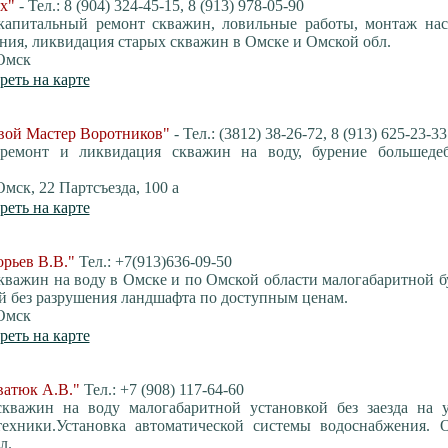
х"
- Тел.: 8 (904) 324-45-15, 8 (913) 978-05-90
 капитальный ремонт скважин, ловильные работы, монтаж нас
ния, ликвидация старых скважин в Омске и Омской обл.
Омск
реть на карте
вой Мастер Воротников"
- Тел.: (3812) 38-26-72, 8 (913) 625-23-33
 ремонт и ликвидация скважин на воду, бурение большеде
Омск, 22 Партсъезда, 100 а
реть на карте
рьев В.В."
Тел.: +7(913)636-09-50
кважин на воду в Омске и по Омской области малогабаритной 
й без разрушения ландшафта по доступным ценам.
Омск
реть на карте
ватюк А.В."
Тел.: +7 (908) 117-64-60
скважин на воду малогабаритной установкой без заезда на у
техники.Установка автоматической системы водоснабжения. 
л.