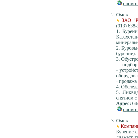
посмот
Омск
ЗАО "Р
(913) 638-
1. Бурен
Казахстан
минеральн
2. Буровы
бурение).
3. Обустр
— подбор 
- устройс
оборудов
- продажа
4. Обслед
5. Ликви
снятием с 
Адрес:
644
посмот
Омск
Компан
Бурение с
диаметр т