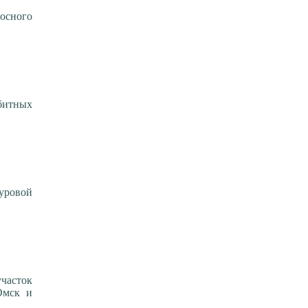
осного
битных
буровой
часток
Омск и