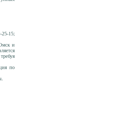
-25-15;
.Омск и
вляется
требуя
ция по
ы.