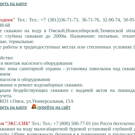
реть на карте
одник"
Тел.: Тел.: +7 (3812)36-71-73, 36-71-76, 32-90-74, 50-95
38-68
ие скважин на воду в Омской,Новосибирской,Тюменской обла
е: глубина скважин до 2000м. Назначение: питьевые, технич
ые, термальные.
е работы в труднодоступных местах или стесненных условиях 
ойство:
и монтаж насосного оборудования
тво зоны санитарной охраны - установка павильона над сква
анием
 насосов и оборудования
ование и ремонт водозаборных скважин.
дация бездействующих скважин с выдачей актов на ликвид
учета.
031 г.Омск, ул.Универсальная, 15А
реть на карте
перейти на сайт
ия "ЭКС-СИБ"
Тел.: Тел.: +7 (800) 500-77-01 (по Росси бесплатно
кважин на воду малогабаритной буровой установкой глубиной 
рубы 140мм: возможность бурения в в помещениях и труднодо