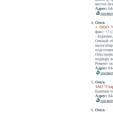
местах бе
Адрес:
644
посмот
Омск
ООО "
факс: +7 (
- Бурение
Омской об
малогаба
подготови
Обустрой
подбору в
Ремонт ск
Адрес:
644
посмот
Омск
ЗАО "Стар
Бурение п
Адрес:
644
посмот
Омск