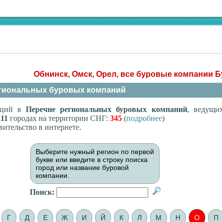
Обнинск, Омск, Орел, все буровые компании Б
гиональных буровых компаний
заций в
Перечне региональных буровых компаний
, ведущи
111
городах на территории СНГ:
345
(
подробнее
)
вительство в интернете.
Выберите нужный регион по первой
букве или введите в строку поиска
город или название буровой
компании.
Поиск:
Г
Д
Е
Ж
И
Й
К
Л
М
Н
О
П