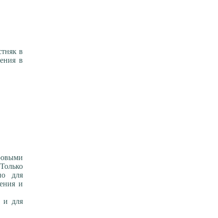
стняк в
ения в
ровыми
олько
но для
ления и
 и для