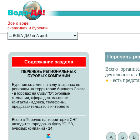
Все о воде,
скважинах и бурении
Перечень ре
Содержание раздела
Всего органи
ПЕРЕЧЕНЬ РЕГИОНАЛЬНЫХ
деятельность в
БУРОВЫХ КОМПАНИЙ
- есть предста
Бурение скважин на воду в странах по
регионам на территории бывшего Союза
- в городах на букву "
О
": буровые
компании, сфера деятельности,
контакты - адреса, телефоны,
представительство в интернете.
Всего в Перечне на территории СНГ
находится городов на букву "О -"
3
,
буровых компаний -
14
.
А
Б
В