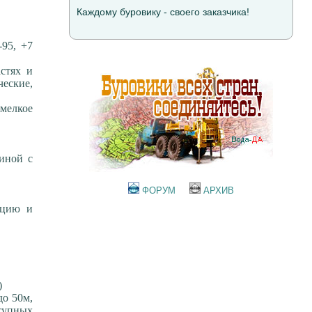
Каждому буровику - своего заказчика!
-95, +7
стях и
еские,
(мелкое
жиной с
ФОРУМ
АРХИВ
ацию и
)
до 50м,
ступных