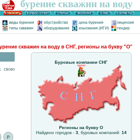
бурение скважин на воду
виды бурения
обустройство
цена бурения
лицензия
типы скважин
оборудование
изыскания (ИГИ)
тендер
урение скважин на воду в СНГ, регионы на букву
"О"
Буровые компании СНГ
х свою
Регионы на букву О
Найдено городов -
3
, буровых компаний:
14
Р