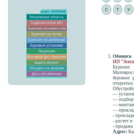
С
Т
У
Московская область
Гидрогеология МО
Бурение на известняк
Бурение на песок
Бурение по регионам
Буровые установки
Лицензия
Обнинск
Все вкратце о бурении
ИП "Земл
Задать вопрос
Бурение
Обсудить на форуме
Малояросл
Дать объявление
буровые 
открытых
Обустройс
— установ
— подбор 
— монтаж
— прокла
- проклад
- расчет 
- продажа
Адрес:
Кал