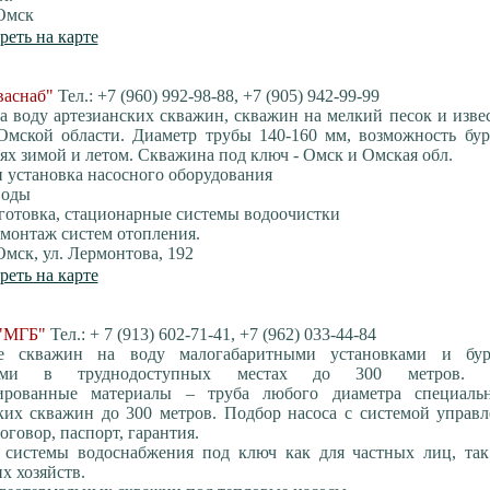
Омск
реть на карте
аснаб"
Тел.: +7 (960) 992-98-88, +7 (905) 942-99-99
а воду артезианских скважин, скважин на мелкий песок и изве
Омской области. Диаметр трубы 140-160 мм, возможность бур
х зимой и летом. Скважина под ключ - Омск и Омская обл.
и установка насосного оборудования
воды
готовка, стационарные системы водоочистки
и монтаж систем отопления.
Омск, ул. Лермонтова, 192
реть на карте
"МГБ"
Тел.: + 7 (913) 602-71-41, +7 (962) 033-44-84
е скважин на воду малогабаритными установками и бу
ками в труднодоступных местах до 300 метров. Т
ированные материалы – труба любого диаметра специаль
ких скважин до 300 метров. Подбор насоса с системой управ
оговор, паспорт, гарантия.
 системы водоснабжения под ключ как для частных лиц, так
х хозяйств.