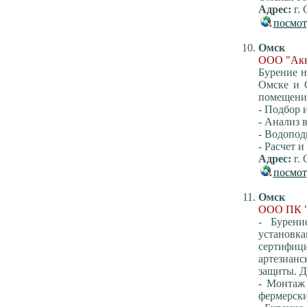
Адрес:
г. 
посмот
Омск
ООО "Акв
Бурение н
Омске и 
помещения
- Подбор 
- Анализ 
- Водопод
- Расчет 
Адрес:
г. 
посмот
Омск
ООО ПК 
- Бурени
установ
сертифиц
артезианс
защиты. Д
- Монтаж
фермерски