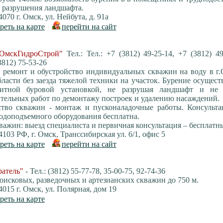
з разрушения ландшафта.
070 г. Омск, ул. Нейбута, д. 91а
реть на карте
перейти на сайт
ОмскГидроСтрой"
Тел.: Тел.: +7 (3812) 49-25-14, +7 (3812) 49
3812) 75-53-26
, ремонт и обустройство индивидуальных скважин на воду в г
ласти без заезда тяжелой техники на участок. Бурение осущест
ритной буровой установкой, не разрушая ландшафт и не 
тельных работ по демонтажу построек и удалению насаждений.
ство скважин - монтаж и пусконаладочные работы. Консульта
одоподъемного оборудования бесплатна.
важин: выезд специалиста и первичная консультация – бесплатн
103 РФ, г. Омск, Транссибирская ул. 6/1, офис 5
реть на карте
перейти на сайт
атель"
- Тел.: (3812) 55-77-78, 35-00-75, 92-74-36
оисковых, разведочных и артезианских скважин до 750 м.
015 г. Омск, ул. Полярная, дом 19
реть на карте