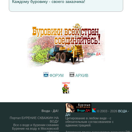
Каждому буровику - своего заказчика!
ФОРУМ
АРХИВ
Вода - ДА!
© 2003 - 2026
ВОДА -
ДА!
Портал БУРЕНИЕ СКВАЖИН НА
Цитирование в любом виде - с
ВОДУ
обязательным согласованием с
Все о воде и бурении скважин
администрацией.
Бурение на воду в Московской