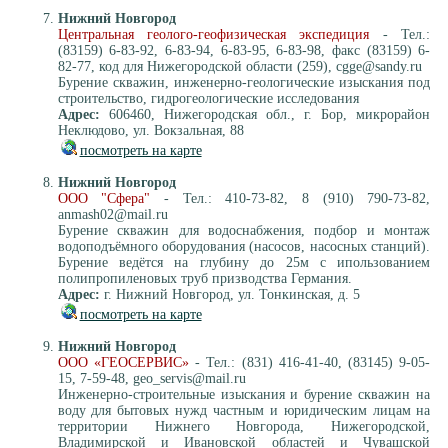
Нижний Новгород
Центральная геолого-геофизическая экспедиция
- Тел.:
(83159) 6-83-92, 6-83-94, 6-83-95, 6-83-98, факс (83159) 6-
82-77, код для Нижегородской области (259), cgge@sandy.ru
Бурение скважин, инженерно-геологические изыскания под
строительство, гидрогеологические исследования
Адрес:
606460, Нижегородская обл., г. Бор, микрорайон
Неклюдово, ул. Вокзальная, 88
посмотреть на карте
Нижний Новгород
ООО "Сфера"
- Тел.: 410-73-82, 8 (910) 790-73-82,
anmash02@mail.ru
Бурение скважин для водоснабжения, подбор и монтаж
водоподъёмного оборудования (насосов, насосных станций).
Бурение ведётся на глубину до 25м с ипользованием
полипропиленовых труб призводства Германия.
Адрес:
г. Нижний Новгород, ул. Тонкинская, д. 5
посмотреть на карте
Нижний Новгород
ООО «ГЕОСЕРВИС»
- Тел.: (831) 416-41-40, (83145) 9-05-
15, 7-59-48, geo_servis@mail.ru
Инженерно-строительные изыскания и бурение скважин на
воду для бытовых нужд частным и юридическим лицам на
территории Нижнего Новгорода, Нижегородской,
Владимирской и Ивановской областей и Чувашской