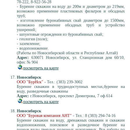
78-222, 8-922-56-28
- Бурение скважин на воду до 200м и диаметром до 219мм,
возможно применение пластиковых фильтров и обсадных
труб;
- изготовление буронабивных свай диаметром до 1500мм,
возможно применение обсадных труб и устройство
уширений;
- шпунтовые огрождения из буронабивных свай;
- геология (поле);
- заземление;
- водопонижение.
(Работы по Новосибирской области и Республике Алтай)
Адрес:
630071 Новосибирск, ул. Станционная дом 60/10,
офис № 904
посмотреть на карте
Новосибирск
ООО "БурНск"
- Тел.: (383) 239-3002
Бурение скважин в труднодоступных местах,бурение на
воду, разведочные скважины
Адрес:
г.Новосибирск, проспект Димитрова, 7 оф.614
посмотреть на карте
Новосибирск
ООО "Буровая компания АНТ"
- Тел.: 8 (383) 294-74-16
Бурение скважин на воду, дренажных скважин и скважин
водопонижения, поисковое и разведочное бурение на
разные виды твердых полезных ископаемых. Все работы по