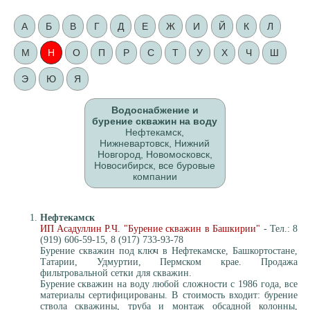
А
Б
В
Г
Д
Е
Ж
И
Й
К
Л
М
Н
О
П
Р
С
Т
У
Х
Ч
Ш
Э
Ю
Я
Водоснабжение и
бурение скважин на воду
Нефтекамск,
Нижневартовск, Нижний
Новгород, Новомосковск,
Новосибирск, все буровые
компании
Нефтекамск
ИП Асадуллин Р.Ч. "Бурение скважин в Башкирии"
- Тел.: 8
(919) 606-59-15, 8 (917) 733-93-78
Бурение скважин под ключ в Нефтекамске, Башкортостане,
Татарии, Удмуртии, Пермском крае. Продажа
фильтровальной сетки для скважин.
Бурение скважин на воду любой сложности с 1986 года, все
материалы сертифицированы. В стоимость входит: бурение
ствола скважины, труба и монтаж обсадной колонны,