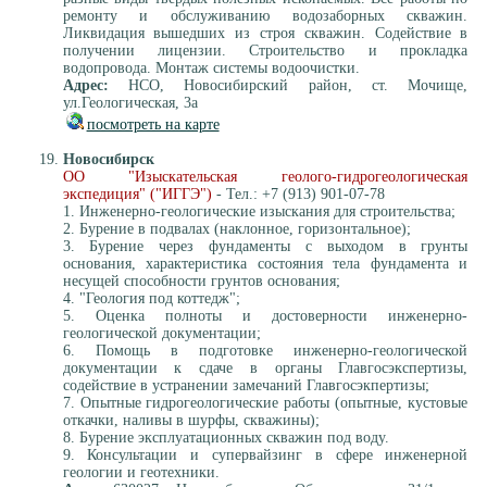
ремонту и обслуживанию водозаборных скважин.
Ликвидация вышедших из строя скважин. Содействие в
получении лицензии. Строительство и прокладка
водопровода. Монтаж системы водоочистки.
Адрес:
НСО, Новосибирский район, ст. Мочище,
ул.Геологическая, 3а
посмотреть на карте
Новосибирск
ОО "Изыскательская геолого-гидрогеологическая
экспедиция" ("ИГГЭ")
- Тел.: +7 (913) 901-07-78
1. Инженерно-геологические изыскания для строительства;
2. Бурение в подвалах (наклонное, горизонтальное);
3. Бурение через фундаменты с выходом в грунты
основания, характеристика состояния тела фундамента и
несущей способности грунтов основания;
4. "Геология под коттедж";
5. Оценка полноты и достоверности инженерно-
геологической документации;
6. Помощь в подготовке инженерно-геологической
документации к сдаче в органы Главгосэкспертизы,
содействие в устранении замечаний Главгосэкпертизы;
7. Опытные гидрогеологические работы (опытные, кустовые
откачки, наливы в шурфы, скважины);
8. Бурение эксплуатационных скважин под воду.
9. Консультации и супервайзинг в сфере инженерной
геологии и геотехники.