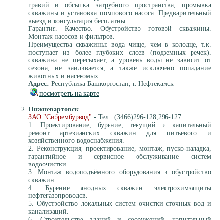
гравий и обсыпка затрубного пространства, промывка
скважины и установка помпового насоса. Предварительный
выезд и консультация бесплатны.
Гарантия. Качество. Обустройство готовой скважины.
Монтаж насосов и фильтров.
Преимущества скважины: вода чище, чем в колодце, т.к.
поступает из более глубоких слоев (подземных речек),
скважина не пересыхает, а уровень воды не зависит от
сезона, не заиливается, а также исключено попадание
животных и насекомых.
Адрес:
Республика Башкортостан, г. Нефтекамск
посмотреть на карте
Нижневартовск
ЗАО "Сибрембурвод"
- Тел.: (3466)296-128,296-127
1. Проектирование, бурение, текущий и капитальный
ремонт артезианских скважин для питьевого и
хозяйственного водоснабжения.
2. Реконструкция, проектирование, монтаж, пуско-наладка,
гарантийное и сервисное обслуживание систем
водоочистки.
3. Монтаж водоподъёмного оборудования и обустройство
скважин
4. Бурение анодных скважин электрохимзащиты
нефтегазопроводов.
5. Обустройство локальных систем очистки сточных вод и
канализаций.
6. Строительство зданий и сооружений, капитальный