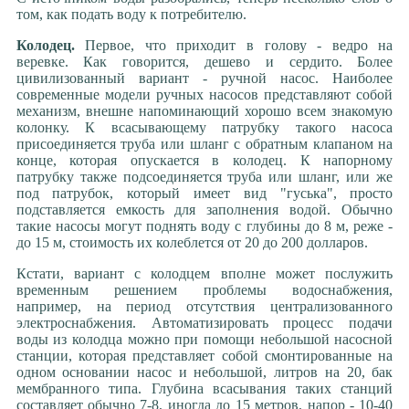
том, как подать воду к потребителю.
Колодец.
Первое, что приходит в голову - ведро на
веревке. Как говорится, дешево и сердито. Более
цивилизованный вариант - ручной насос. Наиболее
современные модели ручных насосов представляют собой
механизм, внешне напоминающий хорошо всем знакомую
колонку. К всасывающему патрубку такого насоса
присоединяется труба или шланг с обратным клапаном на
конце, которая опускается в колодец. К напорному
патрубку также подсоединяется труба или шланг, или же
под патрубок, который имеет вид "гуська", просто
подставляется емкость для заполнения водой. Обычно
такие насосы могут поднять воду с глубины до 8 м, реже -
до 15 м, стоимость их колеблется от 20 до 200 долларов.
Кстати, вариант с колодцем вполне может послужить
временным решением проблемы водоснабжения,
например, на период отсутствия централизованного
электроснабжения. Автоматизировать процесс подачи
воды из колодца можно при помощи небольшой насосной
станции, которая представляет собой смонтированные на
одном основании насос и небольшой, литров на 20, бак
мембранного типа. Глубина всасывания таких станций
составляет обычно 7-8, иногда до 15 метров, напор - 10-40