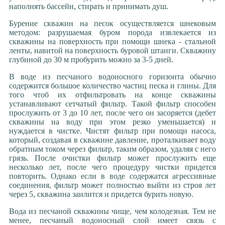
наполнять бассейн, стирать и принимать душ.
Бурение скважин на песок осуществляется шнековым
методом: разрушаемая буром порода извлекается из
скважины на поверхность при помощи шнека - стальной
ленты, навитой на поверхность буровой штанги. Скважину
глубиной до 30 м пробурить можно за 3-5 дней.
В воде из песчаного водоносного горизонта обычно
содержится большое количество частиц песка и глины. Для
того чтоб их отфильтровать на конце скважины
устанавливают сетчатый фильтр. Такой фильтр способен
прослужить от 3 до 10 лет, после чего он засоряется (дебет
скважины на воду при этом резко уменьшается) и
нуждается в чистке. Чистят фильтр при помощи насоса,
который, создавая в скважине давление, проталкивает воду
обратным током через фильтр, таким образом, удаляя с него
грязь. После очистки фильтр может прослужить еще
несколько лет, после чего процедуру чистки придется
повторить. Однако если в воде содержатся агрессивные
соединения, фильтр может полностью выйти из строя лет
через 5, скважина заилится и придется бурить новую.
Вода из песчаной скважины чище, чем колодезная. Тем не
менее, песчаный водоносный слой имеет связь с