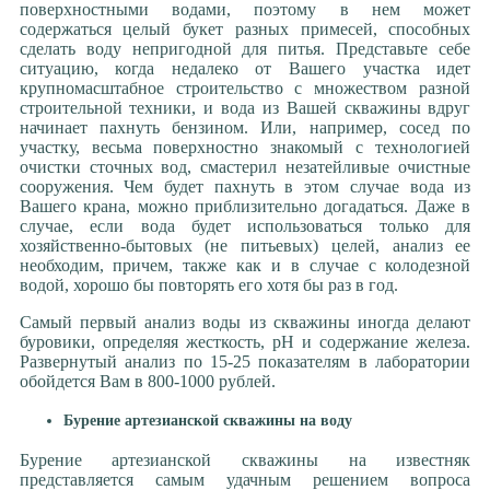
поверхностными водами, поэтому в нем может
содержаться целый букет разных примесей, способных
сделать воду непригодной для питья. Представьте себе
ситуацию, когда недалеко от Вашего участка идет
крупномасштабное строительство с множеством разной
строительной техники, и вода из Вашей скважины вдруг
начинает пахнуть бензином. Или, например, сосед по
участку, весьма поверхностно знакомый с технологией
очистки сточных вод, смастерил незатейливые очистные
сооружения. Чем будет пахнуть в этом случае вода из
Вашего крана, можно приблизительно догадаться. Даже в
случае, если вода будет использоваться только для
хозяйственно-бытовых (не питьевых) целей, анализ ее
необходим, причем, также как и в случае с колодезной
водой, хорошо бы повторять его хотя бы раз в год.
Самый первый анализ воды из скважины иногда делают
буровики, определяя жесткость, рН и содержание железа.
Развернутый анализ по 15-25 показателям в лаборатории
обойдется Вам в 800-1000 рублей.
Бурение артезианской скважины на воду
Бурение артезианской скважины на известняк
представляется самым удачным решением вопроса