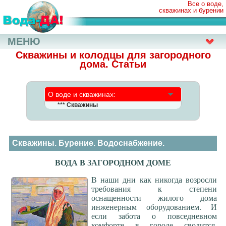
Все о воде,
скважинах и бурении
МЕНЮ
Скважины и колодцы для загородного
дома. Статьи
О воде и скважинах:
*** Скважины
Трудности выбора
Бурение скважин, все ответы
Бурение скважин, часть 2
Скважины. Бурение. Водоснабжение.
Эксплуатация скважины
В загородном доме: вода и...
ВОДА В ЗАГОРОДНОМ ДОМЕ
Бурение - какие проблемы?
В наши дни как никогда возросли
Абиссинский колодец
требования к степени
Ручное бурение скважины
оснащенности жилого дома
инженерным оборудованием. И
ИГИ (изыскания)
если забота о повседневном
Трубы: металл+пластик
комфорте в городе сводится,