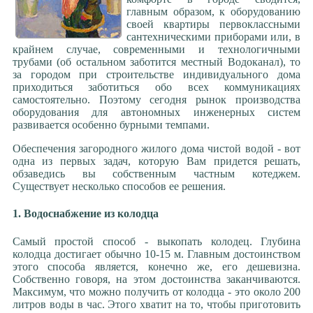
Заилившиеся скважины
главным образом, к оборудованию
Ремонт артскважин
своей квартиры первоклассными
*** Водоснабжение
сантехническими приборами или, в
Обустройство скважины
крайнем случае, современными и технологичными
трубами (об остальном заботится местный Водоканал), то
Вода в загородном доме
за городом при строительстве индивидуального дома
Водоснабжение на даче
приходиться заботиться обо всех коммуникациях
Колодцы: мифы и реальность
самостоятельно. Поэтому сегодня рынок производства
оборудования для автономных инженерных систем
Вода и качество жизни
развивается особенно бурными темпами.
Источник жизни в доме
Оцинкованные трубы
Обеспечения загородного жилого дома чистой водой - вот
*** Вода
одна из первых задач, которую Вам придется решать,
О питании водой всего живого
обзаведись вы собственным частным котеджем.
Существует несколько способов ее решения.
Откуда берется вода
Что считать полезной водой?
1. Водоснабжение из колодца
Железная вода из скважины
Гидрогеология Подмосковья
Самый простой способ - выкопать колодец. Глубина
Подземные воды МО
колодца достигает обычно 10-15 м. Главным достоинством
этого способа является, конечно же, его дешевизна.
Оценка экологического статуса
Собственно говоря, на этом достоинства заканчиваются.
Питьевая вода - ПДК
Максимум, что можно получить от колодца - это около 200
Показатели качества воды
литров воды в час. Этого хватит на то, чтобы приготовить