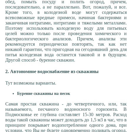
УФ обеззараживание воды
обед, помыть посуду и полить огород, причем,
*** Благоустройство
последовательно, а не параллельно. Вот, пожалуй, и все.
Доступные радости
Кроме того, в колодезной воде могут содержаться
всевозможные вредные примеси, начиная бактериями и
Фонтаны, водопады и насосы
заканчивая нитратами, нитритами и тяжелыми металлами.
Тепловые насосы
Поэтому использовать колодезную воду для питьевых
Отопление и ГВС
целей можно только после проведения химического и
бактериологического анализов. Причем, анализы эти
Канализация и цивилизация
рекомендуется периодически повторять, так как нет
никакой гарантии, что пригодная на сегодняшний день для
питья колодезная вода останется таковой и в будущем.
Другой способ - бурение скважин.
2. Автономное водоснабжение из скважины
Тут возможны варианты.
Бурение скважины на песок
Самая простая скважина - до четвертичного, или, так
называемого, песчаного водоносного горизонта. В
Подмосковье ее глубина составляет 15-30 метров. Расход
воды такой скважины может доходить до 1,5 м3 в час, что в
принципе покрывает водопотребление одного дома, при
условии, что Вы не будете одновременно поливать огород,