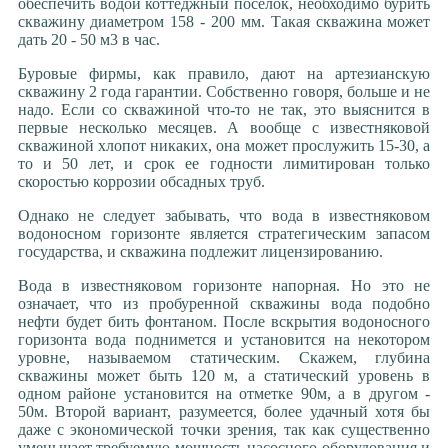
обеспечить водой коттеджный поселок, необходимо бурить
скважину диаметром 158 - 200 мм. Такая скважина может
дать 20 - 50 м3 в час.
Буровые фирмы, как правило, дают на артезианскую
скважину 2 года гарантии. Собственно говоря, больше и не
надо. Если со скважиной что-то не так, это выяснится в
первые несколько месяцев. А вообще с известняковой
скважиной хлопот никаких, она может прослужить 15-30, а
то и 50 лет, и срок ее годности лимитирован только
скоростью коррозии обсадных труб.
Однако не следует забывать, что вода в известняковом
водоносном горизонте является стратегическим запасом
государства, и скважина подлежит лицензированию.
Вода в известняковом горизонте напорная. Но это не
означает, что из пробуренной скважины вода подобно
нефти будет бить фонтаном. После вскрытия водоносного
горизонта вода поднимется и установится на некотором
уровне, называемом статическим. Скажем, глубина
скважины может быть 120 м, а статический уровень в
одном районе установится на отметке 90м, а в другом -
50м. Второй вариант, разумеется, более удачный хотя бы
даже с экономической точки зрения, так как существенно
уменьшает требуемую мощность насосного оборудования и