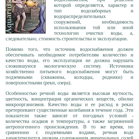
Ремонт артскважин
которой определяется, характер и
*** Водоснабжение
тип водозаборных и
Обустройство скважины
водораспределительных
сооружений, необходимость
Вода в загородном доме
использования той или иной
Водоснабжение на даче
технологии очистки воды, а,
Колодцы: мифы и реальность
следовательно, стоимость строительства и эксплуатации.
Вода и качество жизни
Помимо того, что источник водоснабжения должен
Источник жизни в доме
обеспечивать необходимое потребителям количество и
Оцинкованные трубы
качество воды, его эксплуатация не должна нарушать
*** Вода
сложившуюся экологическую систему. Источники
О питании водой всего живого
хозяйственно питьевого водоснабжения могут быть
подземными (скважины, колодцы, родники) и
Откуда берется вода
поверхностными (реки, озера).
Что считать полезной водой?
Железная вода из скважины
Особенностью речной воды является высокая мутность,
цветность, концентрация органических веществ, обилие
Гидрогеология Подмосковья
микроорганизмов. Качество воды и ее расход в реках
Подземные воды МО
претерпевают существенные колебания в течение года. Эти
Оценка экологического статуса
показатели также зависят от погодных условий -
Питьевая вода - ПДК
количества осадков и температуры, а также загрязнений
антропогенного происхождения. В то же время, по
Показатели качества воды
сравнению с подземными водами, речная вода
УФ обеззараживание воды
характеризуется низким содержанием минеральных солей