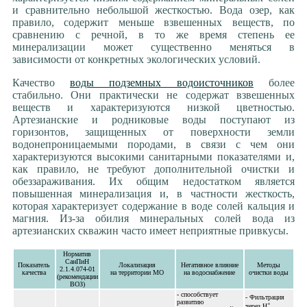
*** Благоустройство
и сравнительно небольшой жесткостью. Вода озер, как
Доступные радости
правило, содержит меньше взвешенных веществ, по
Фонтаны, водопады и насосы
сравнению с речной, в то же время степень ее
минерализации может существенно меняться в
Тепловые насосы
зависимости от конкретных экологических условий.
Отопление и ГВС
Канализация и цивилизация
Качество
воды подземных водоисточников
более
стабильно. Они практически не содержат взвешенных
веществ и характеризуются низкой цветностью.
Артезианские и родниковые воды поступают из
горизонтов, защищенных от поверхности земли
водонепроницаемыми породами, в связи с чем они
характеризуются высокими санитарными показателями и,
как правило, не требуют дополнительной очистки и
обеззараживания. Их общим недостатком является
повышенная минерализация и, в частности жесткость,
которая характеризует содержание в воде солей кальция и
магния. Из-за обилия минеральных солей вода из
артезианских скважин часто имеет неприятные привкусы.
Норматив
СанПиН
Показатель
Локализация
Негативное влияние
Методы
2.1.4.074-01
качества
на территории МО
на водоснабжение
очистки воды
(рекомендации
ВОЗ)
- способствует
- Фильтрация
развитию
+
через Н