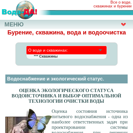
Все о воде,
скважинах и бурении
МЕНЮ
Бурение, скважина, вода и водоочистка
О воде и скважинах:
*** Скважины
Трудности выбора
Бурение скважин, все ответы
Бурение скважин, часть 2
Водоснабжение и экологический статус.
Эксплуатация скважины
В загородном доме: вода и...
ОЦЕНКА ЭКОЛОГИЧЕСКОГО СТАТУСА
ВОДОИСТОЧНИКА И ВЫБОР ОПТИМАЛЬНОЙ
Бурение - какие проблемы?
ТЕХНОЛОГИИ ОЧИСТКИ ВОДЫ
Абиссинский колодец
Ручное бурение скважины
Оценка состояния источника
питьевого водоснабжения - одна из
ИГИ (изыскания)
наиболее ответственных задач при
Трубы: металл+пластик
проектировании системы
Заилившиеся скважины
водоснабжения, при решении