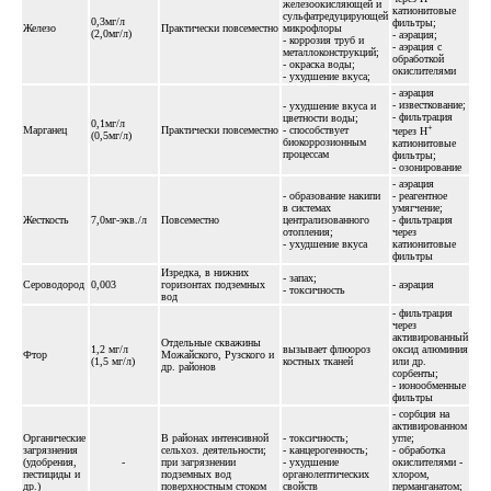
железоокисляющей и
катионитовые
сульфатредуцирующей
0,3мг/л
фильтры;
Железо
Практически повсеместно
микрофлоры
(2,0мг/л)
- аэрация;
- коррозия труб и
- аэрация с
металлоконструкций;
обработкой
- окраска воды;
окислителями
- ухудшение вкуса;
- аэрация
- известкование;
- ухудшение вкуса и
- фильтрация
цветности воды;
0,1мг/л
+
Марганец
Практически повсеместно
- способствует
через Н
(0,5мг/л)
биокоррозионным
катионитовые
процессам
фильтры;
- озонирование
- аэрация
- образование накипи
- реагентное
в системах
умягчение;
Жесткость
7,0мг-экв./л
Повсеместно
централизованного
- фильтрация
отопления;
через
- ухудшение вкуса
катионитовые
фильтры
Изредка, в нижних
- запах;
Сероводород
0,003
горизонтах подземных
- аэрация
- токсичность
вод
- фильтрация
через
активированный
Отдельные скважины
1,2 мг/л
вызывает флюороз
оксид алюминия
Фтор
Можайского, Рузского и
(1,5 мг/л)
костных тканей
или др.
др. районов
сорбенты;
- ионообменные
фильтры
- сорбция на
активированном
Органические
В районах интенсивной
- токсичность;
угле;
загрязнения
сельхоз. деятельности;
- канцерогенность;
- обработка
(удобрения,
-
при загрязнении
- ухудшение
окислителями -
пестициды и
подземных вод
органолептических
хлором,
др.)
поверхностным стоком
свойств
перманганатом;